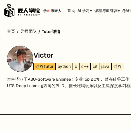
首页
AI 学习
课程与训练营
考证
学
AI
来匠人
首页
导师团队
/
/
Tutor详情
Victor
硅谷Tutor
python
c
c++
c#
java
硅谷
本科毕业于ASU-Software Engineer, 专业Top 20%， 曾在硅
UTS Deep Learning方向的Ph.D。擅长吃喝玩乐以及主流深度