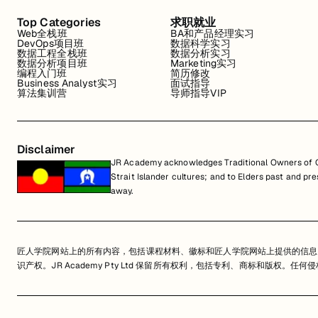
Top Categories
求职就业
Web全栈班
BA和产品经理实习
DevOps项目班
数据科学实习
数据工程全栈班
数据分析实习
数据分析项目班
Marketing实习
编程入门班
简历修改
Business Analyst实习
面试指导
算法集训营
导师指导VIP
Disclaimer
JR Academy acknowledges Traditional Owners of Co
Strait Islander cultures; and to Elders past and p
away.
匠人学院网站上的所有内容，包括课程材料、徽标和匠人学院网站上提供的信息
识产权。JR Academy Pty Ltd 保留所有权利，包括专利、商标和版权。