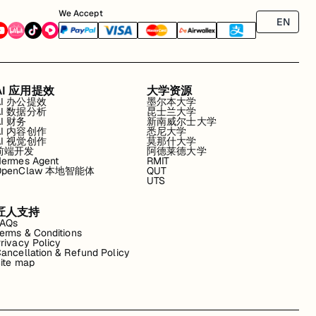
We Accept
EN
AI 应用提效
大学资源
AI 办公提效
墨尔本大学
AI 数据分析
昆士兰大学
AI 财务
新南威尔士大学
AI 内容创作
悉尼大学
AI 视觉创作
莫那什大学
前端开发
阿德莱德大学
ermes Agent
RMIT
OpenClaw 本地智能体
QUT
UTS
匠人支持
FAQs
erms & Conditions
rivacy Policy
ancellation & Refund Policy
ite map