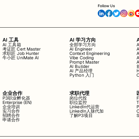
Follow Us
AI 工具
AI 学习方向
AI 工具箱
全部学习方向
考证匠 Cert Master
AI Engineer
求职匠 Job Hunter
Context Engineering
牛小匠 UniMate AI
Vibe Coding
Prompt Master
AI Builder
AI 产品经理
H
Python 入门
企业合作
求职代理
P3职业孵化器
岗位代投
Enterprise (EN)
职位监控
T
企业培训
LinkedIn代运营
P
实习合作
LinkedIn人脉代加
C
招聘合作
了解P3项目
S
申请合作