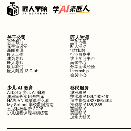
关于公司
匠人资源
关于我们
工作内推
元宇宙课堂
匠人活动
新闻资讯
1对1私教
匠人工作
行业白皮书
成为导师
线上学习平台
匠人导师
面试中心
联系我们
分享面试经验
匠人商店J3.Club
Internship
会员中心
少儿 AI 教育
移民服务
Airbotix 少儿 AI 编程
澳洲移民
澳洲家长实用资料库
技术移民189/190/491
NAPLAN 成绩单怎么看
雇主担保482/186/494
My School 学校数据指南
投资移民188/888
悉尼私校学费 2026
英国移民
少儿编程课程与训练营
美国移民
加拿大移民