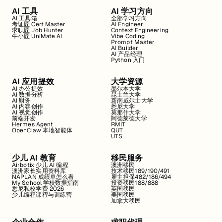
AI 工具
AI 学习方向
AI 工具箱
全部学习方向
考证匠 Cert Master
AI Engineer
求职匠 Job Hunter
Context Engineering
牛小匠 UniMate AI
Vibe Coding
Prompt Master
AI Builder
AI 产品经理
Python 入门
AI 应用提效
大学资源
AI 办公提效
墨尔本大学
AI 数据分析
昆士兰大学
AI 财务
新南威尔士大学
AI 内容创作
悉尼大学
AI 视觉创作
莫那什大学
前端开发
阿德莱德大学
Hermes Agent
RMIT
OpenClaw 本地智能体
QUT
UTS
少儿 AI 教育
移民服务
Airbotix 少儿 AI 编程
澳洲移民
澳洲家长实用资料库
技术移民189/190/491
NAPLAN 成绩单怎么看
雇主担保482/186/494
My School 学校数据指南
投资移民188/888
悉尼私校学费 2026
英国移民
少儿编程课程与训练营
美国移民
加拿大移民