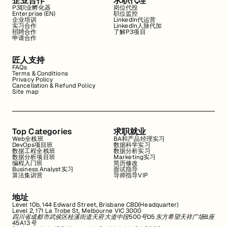
企业合作
求职代理
P3职业孵化器
岗位代投
Enterprise (EN)
职位监控
企业培训
LinkedIn代运营
实习合作
LinkedIn人脉代加
招聘合作
了解P3项目
申请合作
匠人支持
FAQs
Terms & Conditions
Privacy Policy
Cancellation & Refund Policy
Site map
Top Categories
求职就业
Web全栈班
BA和产品经理实习
DevOps项目班
数据科学实习
数据工程全栈班
数据分析实习
数据分析项目班
Marketing实习
编程入门班
简历修改
Business Analyst实习
面试指导
算法集训营
导师指导VIP
地址
Level 10b, 144 Edward Street, Brisbane CBD(Headquarter)
Level 2, 171 La Trobe St, Melbourne VIC 3000
四川省成都市武侯区桂溪街道天府大道中段500号D5东方希望天祥广场B座
45A13号