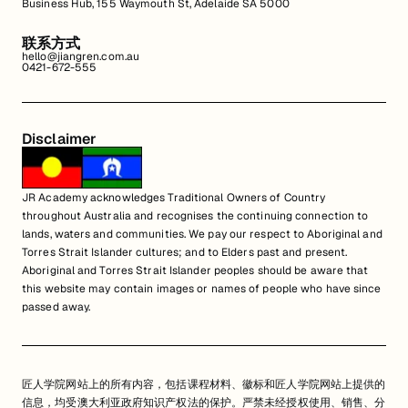
Business Hub, 155 Waymouth St, Adelaide SA 5000
联系方式
hello@jiangren.com.au
0421-672-555
Disclaimer
JR Academy acknowledges Traditional Owners of Country
throughout Australia and recognises the continuing connection to
lands, waters and communities. We pay our respect to Aboriginal and
Torres Strait Islander cultures; and to Elders past and present.
Aboriginal and Torres Strait Islander peoples should be aware that
this website may contain images or names of people who have since
passed away.
匠人学院网站上的所有内容，包括课程材料、徽标和匠人学院网站上提供的
信息，均受澳大利亚政府知识产权法的保护。严禁未经授权使用、销售、分