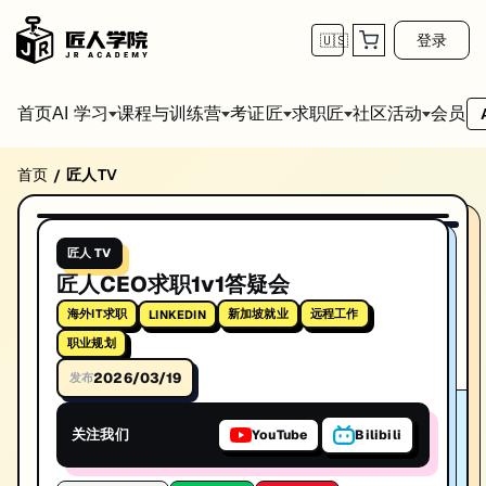
登录
🇺🇸
首页
会员
AI 学习
课程与训练营
考证匠
求职匠
社区活动
首页
匠人TV
/
匠人CEO求职1v1答疑会
播放视频
本期1v1答疑会聚焦海外华人IT求职中最现实的问题。Lightman 与
匠人 TV
标签: 海外IT求职, LinkedIn, 新加坡就业, 远程工作, 职业规划
匠人CEO求职1v1答疑会
发布日期: 2026/3/19
海外IT求职
新加坡就业
远程工作
LINKEDIN
本视频由匠人学院提供，涵盖海外IT求职相关知识点，帮助你系统学习
职业规划
2026/03/19
发布
关注我们
YouTube
Bilibili