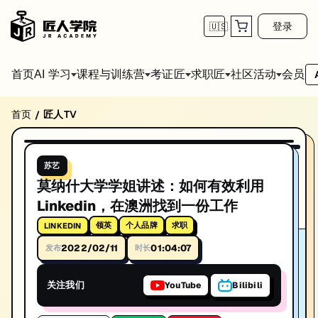
登录
🇺🇸
首页
会员
AI 学习
课程与训练营
考证匠
求职匠
社区活动
首页
匠人TV
/
莫纳什大学学姐讲述：如何有效利用Linkedin
01:04:07
播放视频
系列: 苏艺
苏艺
莫纳什大学学姐讲述：如何有效利用Linkedin，在澳洲找到一份工作。深
莫纳什大学学姐讲述：如何有效利用
标签: Linkedin, 领英, 个人品牌, 求职
Linkedin，在澳洲找到一份工作
时长: 01:04:07
领英
个人品牌
求职
LINKEDIN
2022/02/11
01:04:07
发布
时长
发布日期: 2022/2/11
本视频由匠人学院提供，涵盖Linkedin相关知识点，帮助你系统学习和
关注我们
YouTube
Bilibili