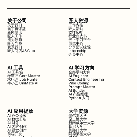
关于公司
匠人资源
关于我们
工作内推
元宇宙课堂
匠人活动
新闻资讯
1对1私教
匠人工作
行业白皮书
成为导师
线上学习平台
匠人导师
面试中心
联系我们
分享面试经验
匠人商店J3.Club
Internship
会员中心
AI 工具
AI 学习方向
AI 工具箱
全部学习方向
考证匠 Cert Master
AI Engineer
求职匠 Job Hunter
Context Engineering
牛小匠 UniMate AI
Vibe Coding
Prompt Master
AI Builder
AI 产品经理
Python 入门
AI 应用提效
大学资源
AI 办公提效
墨尔本大学
AI 数据分析
昆士兰大学
AI 财务
新南威尔士大学
AI 内容创作
悉尼大学
AI 视觉创作
莫那什大学
前端开发
阿德莱德大学