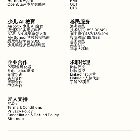
Hermes Agent
RMIT
OpenClaw 本地智能体
QUT
UTS
少儿 AI 教育
移民服务
Airbotix 少儿 AI 编程
澳洲移民
澳洲家长实用资料库
技术移民189/190/491
NAPLAN 成绩单怎么看
雇主担保482/186/494
My School 学校数据指南
投资移民188/888
悉尼私校学费 2026
英国移民
少儿编程课程与训练营
美国移民
加拿大移民
企业合作
求职代理
P3职业孵化器
岗位代投
Enterprise (EN)
职位监控
企业培训
LinkedIn代运营
实习合作
LinkedIn人脉代加
招聘合作
了解P3项目
申请合作
匠人支持
FAQs
Terms & Conditions
Privacy Policy
Cancellation & Refund Policy
Site map