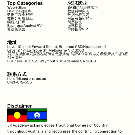
Top Categories
求职就业
Web全栈班
BA和产品经理实习
DevOps项目班
数据科学实习
数据工程全栈班
数据分析实习
数据分析项目班
Marketing实习
编程入门班
简历修改
Business Analyst实习
面试指导
算法集训营
导师指导VIP
地址
Level 10b, 144 Edward Street, Brisbane CBD(Headquarter)
Level 2, 171 La Trobe St, Melbourne VIC 3000
四川省成都市武侯区桂溪街道天府大道中段500号D5东方希望天祥广场B座
45A13号
Business Hub, 155 Waymouth St, Adelaide SA 5000
联系方式
hello@jiangren.com.au
0421-672-555
Disclaimer
JR Academy acknowledges Traditional Owners of Country
throughout Australia and recognises the continuing connection to