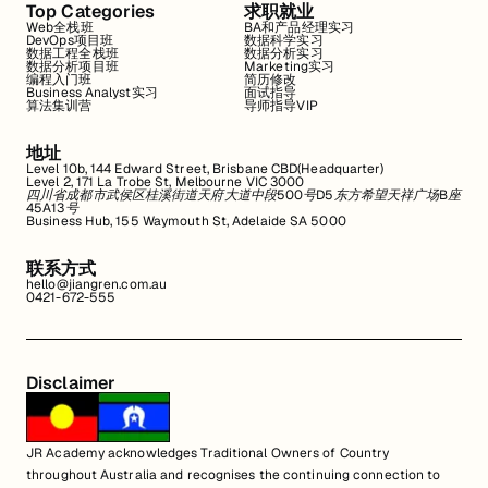
Top Categories
求职就业
Web全栈班
BA和产品经理实习
DevOps项目班
数据科学实习
数据工程全栈班
数据分析实习
数据分析项目班
Marketing实习
编程入门班
简历修改
Business Analyst实习
面试指导
算法集训营
导师指导VIP
地址
Level 10b, 144 Edward Street, Brisbane CBD(Headquarter)
Level 2, 171 La Trobe St, Melbourne VIC 3000
四川省成都市武侯区桂溪街道天府大道中段500号D5东方希望天祥广场B座
45A13号
Business Hub, 155 Waymouth St, Adelaide SA 5000
联系方式
hello@jiangren.com.au
0421-672-555
Disclaimer
JR Academy acknowledges Traditional Owners of Country
throughout Australia and recognises the continuing connection to