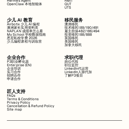
Hermes Agent
RMIT
OpenClaw 本地智能体
QUT
UTS
少儿 AI 教育
移民服务
Airbotix 少儿 AI 编程
澳洲移民
澳洲家长实用资料库
技术移民189/190/491
NAPLAN 成绩单怎么看
雇主担保482/186/494
My School 学校数据指南
投资移民188/888
悉尼私校学费 2026
英国移民
少儿编程课程与训练营
美国移民
加拿大移民
企业合作
求职代理
P3职业孵化器
岗位代投
Enterprise (EN)
职位监控
企业培训
LinkedIn代运营
实习合作
LinkedIn人脉代加
招聘合作
了解P3项目
申请合作
匠人支持
FAQs
Terms & Conditions
Privacy Policy
Cancellation & Refund Policy
Site map