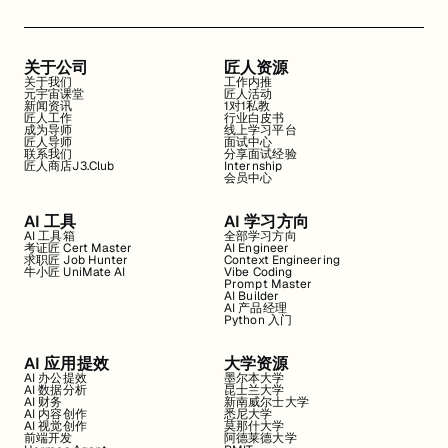
关于公司
匠人资源
关于我们
工作内推
元宇宙课堂
匠人活动
新闻资讯
1对1私教
匠人工作
行业白皮书
成为导师
线上学习平台
匠人导师
面试中心
联系我们
分享面试经验
匠人商店J3.Club
Internship
会员中心
AI 工具
AI 学习方向
AI 工具箱
全部学习方向
考证匠 Cert Master
AI Engineer
求职匠 Job Hunter
Context Engineering
牛小匠 UniMate AI
Vibe Coding
Prompt Master
AI Builder
AI 产品经理
Python 入门
AI 应用提效
大学资源
AI 办公提效
墨尔本大学
AI 数据分析
昆士兰大学
AI 财务
新南威尔士大学
AI 内容创作
悉尼大学
AI 视觉创作
莫那什大学
前端开发
阿德莱德大学