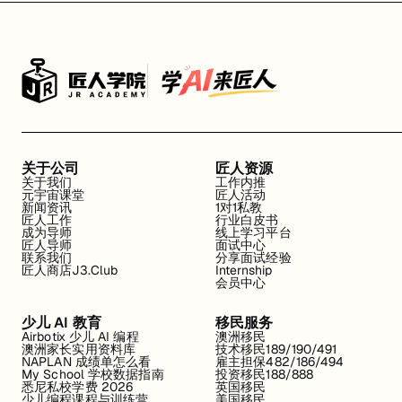
关于公司
匠人资源
关于我们
工作内推
元宇宙课堂
匠人活动
新闻资讯
1对1私教
匠人工作
行业白皮书
成为导师
线上学习平台
匠人导师
面试中心
联系我们
分享面试经验
匠人商店J3.Club
Internship
会员中心
少儿 AI 教育
移民服务
Airbotix 少儿 AI 编程
澳洲移民
澳洲家长实用资料库
技术移民189/190/491
NAPLAN 成绩单怎么看
雇主担保482/186/494
My School 学校数据指南
投资移民188/888
悉尼私校学费 2026
英国移民
少儿编程课程与训练营
美国移民