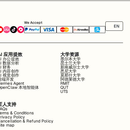
We Accept
EN
AI 应用提效
大学资源
AI 办公提效
墨尔本大学
AI 数据分析
昆士兰大学
AI 财务
新南威尔士大学
AI 内容创作
悉尼大学
AI 视觉创作
莫那什大学
前端开发
阿德莱德大学
ermes Agent
RMIT
OpenClaw 本地智能体
QUT
UTS
匠人支持
FAQs
erms & Conditions
rivacy Policy
ancellation & Refund Policy
ite map