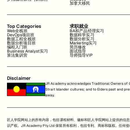
加拿大移民
Top Categories
求职就业
Web全栈班
BA和产品经理实习
DevOps项目班
数据科学实习
数据工程全栈班
数据分析实习
数据分析项目班
Marketing实习
编程入门班
简历修改
Business Analyst实习
面试指导
算法集训营
导师指导VIP
Disclaimer
JR Academy acknowledges Traditional Owners of Co
Strait Islander cultures; and to Elders past and p
away.
匠人学院网站上的所有内容，包括课程材料、徽标和匠人学院网站上提供的信息
识产权。JR Academy Pty Ltd 保留所有权利，包括专利、商标和版权。