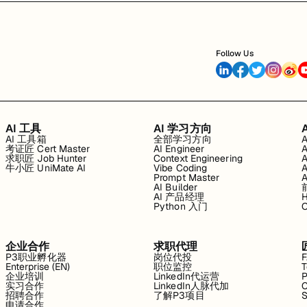
Follow Us
AI 工具
AI 学习方向
AI 工具箱
全部学习方向
考证匠 Cert Master
AI Engineer
求职匠 Job Hunter
Context Engineering
牛小匠 UniMate AI
Vibe Coding
Prompt Master
AI Builder
AI 产品经理
H
Python 入门
企业合作
求职代理
P3职业孵化器
岗位代投
Enterprise (EN)
职位监控
T
企业培训
LinkedIn代运营
P
实习合作
LinkedIn人脉代加
C
招聘合作
了解P3项目
S
申请合作