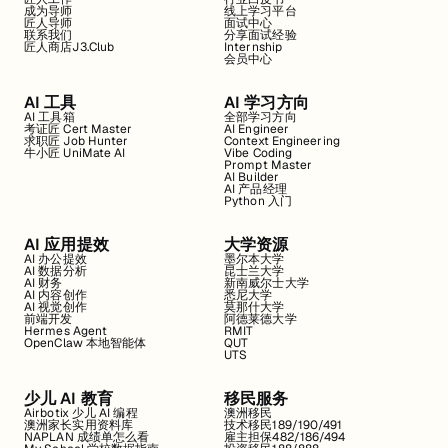
成为导师
线上学习平台
匠人导师
面试中心
联系我们
分享面试经验
匠人商店J3.Club
Internship
会员中心
AI 工具
AI 学习方向
AI 工具箱
全部学习方向
考证匠 Cert Master
AI Engineer
求职匠 Job Hunter
Context Engineering
牛小匠 UniMate AI
Vibe Coding
Prompt Master
AI Builder
AI 产品经理
Python 入门
AI 应用提效
大学资源
AI 办公提效
墨尔本大学
AI 数据分析
昆士兰大学
AI 财务
新南威尔士大学
AI 内容创作
悉尼大学
AI 视觉创作
莫那什大学
前端开发
阿德莱德大学
Hermes Agent
RMIT
OpenClaw 本地智能体
QUT
UTS
少儿 AI 教育
移民服务
Airbotix 少儿 AI 编程
澳洲移民
澳洲家长实用资料库
技术移民189/190/491
NAPLAN 成绩单怎么看
雇主担保482/186/494