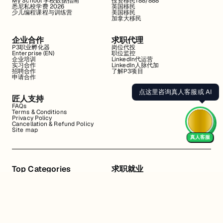
My School 学校数据指南
投资移民188/888
悉尼私校学费 2026
英国移民
少儿编程课程与训练营
美国移民
加拿大移民
企业合作
求职代理
P3职业孵化器
岗位代投
Enterprise (EN)
职位监控
企业培训
LinkedIn代运营
实习合作
LinkedIn人脉代加
招聘合作
了解P3项目
申请合作
点这里咨询真人客服或 AI
匠人支持
FAQs
Terms & Conditions
Privacy Policy
Cancellation & Refund Policy
Site map
真人客服
Top Categories
求职就业
Web全栈班
BA和产品经理实习
DevOps项目班
数据科学实习
数据工程全栈班
数据分析实习
数据分析项目班
Marketing实习
编程入门班
简历修改
Business Analyst实习
面试指导
算法集训营
导师指导VIP