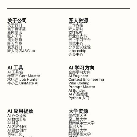
关于公司
匠人资源
关于我们
工作内推
元宇宙课堂
匠人活动
新闻资讯
1对1私教
匠人工作
行业白皮书
成为导师
线上学习平台
匠人导师
面试中心
联系我们
分享面试经验
匠人商店J3.Club
Internship
会员中心
AI 工具
AI 学习方向
AI 工具箱
全部学习方向
考证匠 Cert Master
AI Engineer
求职匠 Job Hunter
Context Engineering
牛小匠 UniMate AI
Vibe Coding
Prompt Master
AI Builder
AI 产品经理
Python 入门
AI 应用提效
大学资源
AI 办公提效
墨尔本大学
AI 数据分析
昆士兰大学
AI 财务
新南威尔士大学
AI 内容创作
悉尼大学
AI 视觉创作
莫那什大学
前端开发
阿德莱德大学