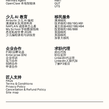
Hermes Agent
RMIT
OpenClaw 本地智能体
QUT
UTS
少儿 AI 教育
移民服务
Airbotix 少儿 AI 编程
澳洲移民
澳洲家长实用资料库
技术移民189/190/491
NAPLAN 成绩单怎么看
雇主担保482/186/494
My School 学校数据指南
投资移民188/888
悉尼私校学费 2026
英国移民
少儿编程课程与训练营
美国移民
加拿大移民
企业合作
求职代理
P3职业孵化器
岗位代投
Enterprise (EN)
职位监控
企业培训
LinkedIn代运营
实习合作
LinkedIn人脉代加
招聘合作
了解P3项目
申请合作
匠人支持
FAQs
Terms & Conditions
Privacy Policy
Cancellation & Refund Policy
Site map