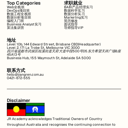
Top Categories
求职就业
Web全栈班
BA和产品经理实习
DevOps项目班
数据科学实习
数据工程全栈班
数据分析实习
数据分析项目班
Marketing实习
编程入门班
简历修改
Business Analyst实习
面试指导
算法集训营
导师指导VIP
地址
Level 10b, 144 Edward Street, Brisbane CBD(Headquarter)
Level 2, 171 La Trobe St, Melbourne VIC 3000
四川省成都市武侯区桂溪街道天府大道中段500号D5东方希望天祥广场B座
45A13号
Business Hub, 155 Waymouth St, Adelaide SA 5000
联系方式
hello@jiangren.com.au
0421-672-555
Disclaimer
JR Academy acknowledges Traditional Owners of Country
throughout Australia and recognises the continuing connection to