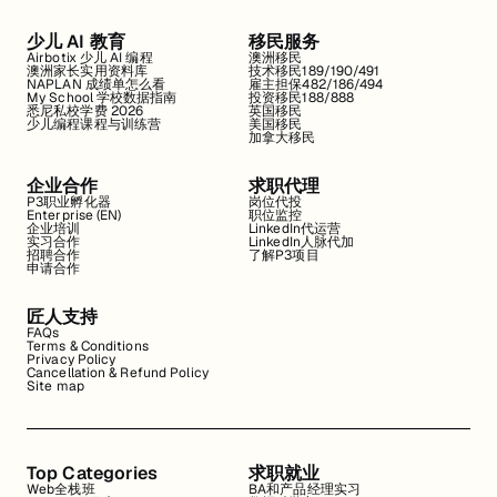
少儿 AI 教育
移民服务
Airbotix 少儿 AI 编程
澳洲移民
澳洲家长实用资料库
技术移民189/190/491
NAPLAN 成绩单怎么看
雇主担保482/186/494
My School 学校数据指南
投资移民188/888
悉尼私校学费 2026
英国移民
少儿编程课程与训练营
美国移民
加拿大移民
企业合作
求职代理
P3职业孵化器
岗位代投
Enterprise (EN)
职位监控
企业培训
LinkedIn代运营
实习合作
LinkedIn人脉代加
招聘合作
了解P3项目
申请合作
匠人支持
FAQs
Terms & Conditions
Privacy Policy
Cancellation & Refund Policy
Site map
Top Categories
求职就业
Web全栈班
BA和产品经理实习