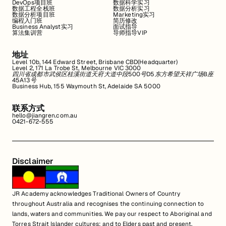
DevOps项目班
数据科学实习
数据工程全栈班
数据分析实习
数据分析项目班
Marketing实习
编程入门班
简历修改
Business Analyst实习
面试指导
算法集训营
导师指导VIP
地址
Level 10b, 144 Edward Street, Brisbane CBD(Headquarter)
Level 2, 171 La Trobe St, Melbourne VIC 3000
四川省成都市武侯区桂溪街道天府大道中段500号D5东方希望天祥广场B座
45A13号
Business Hub, 155 Waymouth St, Adelaide SA 5000
联系方式
hello@jiangren.com.au
0421-672-555
Disclaimer
JR Academy acknowledges Traditional Owners of Country
throughout Australia and recognises the continuing connection to
lands, waters and communities. We pay our respect to Aboriginal and
Torres Strait Islander cultures; and to Elders past and present.