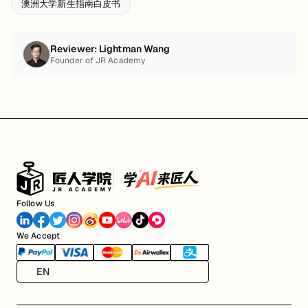
澳洲大学新生指南白皮书
Reviewer:
Lightman Wang
Founder of JR Academy
Follow Us
We Accept
EN