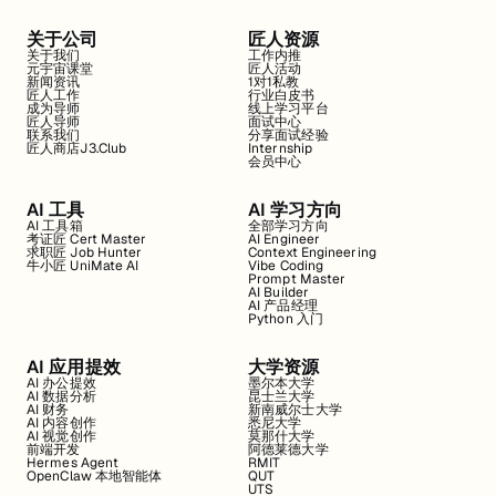
关于公司
匠人资源
关于我们
工作内推
元宇宙课堂
匠人活动
新闻资讯
1对1私教
匠人工作
行业白皮书
成为导师
线上学习平台
匠人导师
面试中心
联系我们
分享面试经验
匠人商店J3.Club
Internship
会员中心
AI 工具
AI 学习方向
AI 工具箱
全部学习方向
考证匠 Cert Master
AI Engineer
求职匠 Job Hunter
Context Engineering
牛小匠 UniMate AI
Vibe Coding
Prompt Master
AI Builder
AI 产品经理
Python 入门
AI 应用提效
大学资源
AI 办公提效
墨尔本大学
AI 数据分析
昆士兰大学
AI 财务
新南威尔士大学
AI 内容创作
悉尼大学
AI 视觉创作
莫那什大学
前端开发
阿德莱德大学
Hermes Agent
RMIT
OpenClaw 本地智能体
QUT
UTS