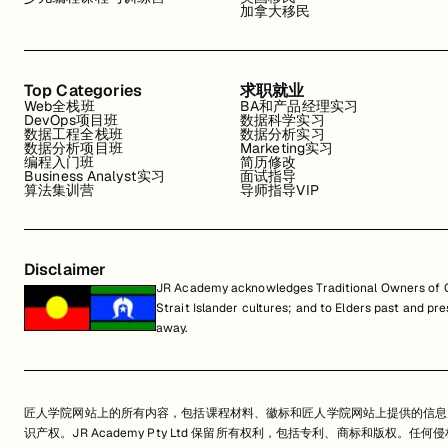
REA Group
加拿大移民
Atlassian
Canva
Top Categories
求职就业
Web全栈班
BA和产品经理实习
DevOps项目班
数据科学实习
Google
数据工程全栈班
数据分析实习
数据分析项目班
Marketing实习
编程入门班
简历修改
Business Analyst实习
面试指导
算法集训营
导师指导VIP
Disclaimer
JR Academy acknowledges Traditional Owners of Co
Strait Islander cultures; and to Elders past and p
away.
匠人学院网站上的所有内容，包括课程材料、徽标和匠人学院网站上提供的信息
识产权。JR Academy Pty Ltd 保留所有权利，包括专利、商标和版权。