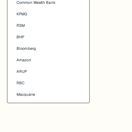
Common Wealth Bank
KPMG
RSM
BHP
BIoomberg
Amazon
ARUP
RBC
Macquarie
NAB
Westpac
Optus