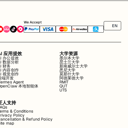
We Accept
EN
AI 应用提效
大学资源
AI 办公提效
墨尔本大学
AI 数据分析
昆士兰大学
AI 财务
新南威尔士大学
AI 内容创作
悉尼大学
AI 视觉创作
莫那什大学
前端开发
阿德莱德大学
ermes Agent
RMIT
OpenClaw 本地智能体
QUT
UTS
匠人支持
FAQs
erms & Conditions
rivacy Policy
ancellation & Refund Policy
ite map