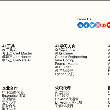
Follow Us
AI 工具
AI 学习方向
AI 工具箱
全部学习方向
考证匠 Cert Master
AI Engineer
求职匠 Job Hunter
Context Engineering
牛小匠 UniMate AI
Vibe Coding
Prompt Master
AI Builder
AI 产品经理
H
Python 入门
企业合作
求职代理
P3职业孵化器
岗位代投
Enterprise (EN)
职位监控
T
企业培训
LinkedIn代运营
P
实习合作
LinkedIn人脉代加
C
招聘合作
了解P3项目
S
申请合作