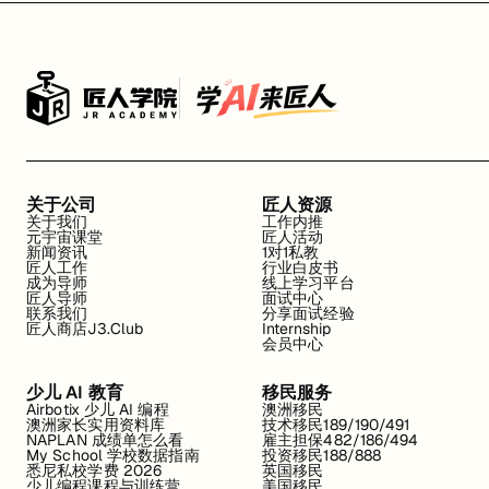
PwC
ANZ
Rio Tinto
Optiver
四大会计师事务所介绍
关于公司
匠人资源
关于我们
工作内推
元宇宙课堂
匠人活动
GHD
新闻资讯
1对1私教
匠人工作
行业白皮书
成为导师
线上学习平台
UBS
匠人导师
面试中心
联系我们
分享面试经验
匠人商店J3.Club
Internship
AECOM
会员中心
Suncorp
少儿 AI 教育
移民服务
Airbotix 少儿 AI 编程
澳洲移民
AngloGold
澳洲家长实用资料库
技术移民189/190/491
NAPLAN 成绩单怎么看
雇主担保482/186/494
My School 学校数据指南
投资移民188/888
IMC Trading
悉尼私校学费 2026
英国移民
少儿编程课程与训练营
美国移民