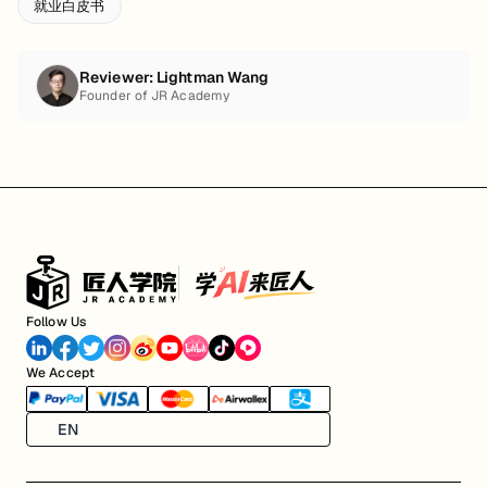
就业白皮书
Reviewer:
Lightman Wang
Founder of JR Academy
Follow Us
We Accept
EN