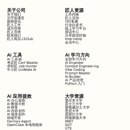
关于公司
匠人资源
关于我们
工作内推
元宇宙课堂
匠人活动
新闻资讯
1对1私教
匠人工作
行业白皮书
成为导师
线上学习平台
匠人导师
面试中心
联系我们
分享面试经验
匠人商店J3.Club
Internship
会员中心
AI 工具
AI 学习方向
AI 工具箱
全部学习方向
考证匠 Cert Master
AI Engineer
求职匠 Job Hunter
Context Engineering
牛小匠 UniMate AI
Vibe Coding
Prompt Master
AI Builder
AI 产品经理
Python 入门
AI 应用提效
大学资源
AI 办公提效
墨尔本大学
AI 数据分析
昆士兰大学
AI 财务
新南威尔士大学
AI 内容创作
悉尼大学
AI 视觉创作
莫那什大学
前端开发
阿德莱德大学
Hermes Agent
RMIT
OpenClaw 本地智能体
QUT
UTS