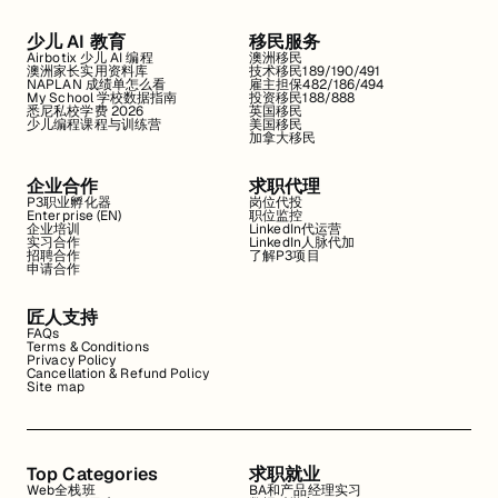
少儿 AI 教育
移民服务
Airbotix 少儿 AI 编程
澳洲移民
澳洲家长实用资料库
技术移民189/190/491
NAPLAN 成绩单怎么看
雇主担保482/186/494
My School 学校数据指南
投资移民188/888
悉尼私校学费 2026
英国移民
少儿编程课程与训练营
美国移民
加拿大移民
企业合作
求职代理
P3职业孵化器
岗位代投
Enterprise (EN)
职位监控
企业培训
LinkedIn代运营
实习合作
LinkedIn人脉代加
招聘合作
了解P3项目
申请合作
匠人支持
FAQs
Terms & Conditions
Privacy Policy
Cancellation & Refund Policy
Site map
Top Categories
求职就业
Web全栈班
BA和产品经理实习