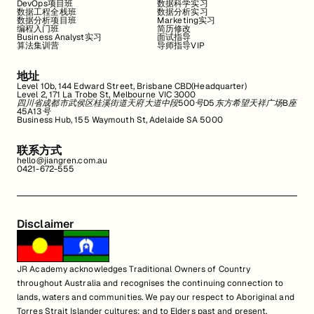
DevOps项目班
数据科学实习
数据工程全栈班
数据分析实习
数据分析项目班
Marketing实习
编程入门班
简历修改
Business Analyst实习
面试指导
算法集训营
导师指导VIP
地址
Level 10b, 144 Edward Street, Brisbane CBD(Headquarter)
Level 2, 171 La Trobe St, Melbourne VIC 3000
四川省成都市武侯区桂溪街道天府大道中段500号D5东方希望天祥广场B座
45A13号
Business Hub, 155 Waymouth St, Adelaide SA 5000
联系方式
hello@jiangren.com.au
0421-672-555
Disclaimer
JR Academy acknowledges Traditional Owners of Country
throughout Australia and recognises the continuing connection to
lands, waters and communities. We pay our respect to Aboriginal and
Torres Strait Islander cultures; and to Elders past and present.