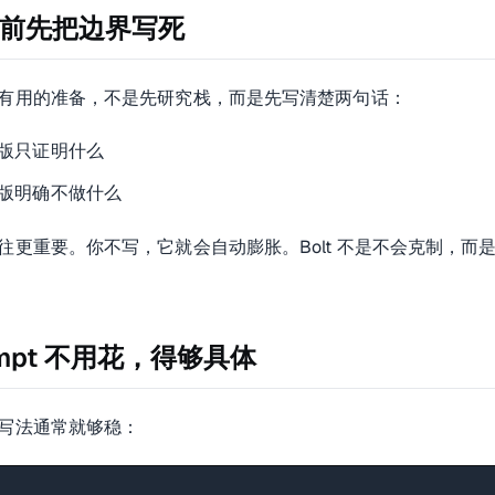
小修：
前先把边界写死
有用的准备，不是先研究栈，而是先写清楚两句话：
版只证明什么
版明确不做什么
往更重要。你不写，它就会自动膨胀。Bolt 不是不会克制，而
ng、empty state；要么补结构，比如拆组件、整理文件；视觉通常放
全不知道背景的人。看他能不能在一分钟内说出这页面是干什么的、下一步该
ompt 不用花，得够具体
写法通常就够稳：