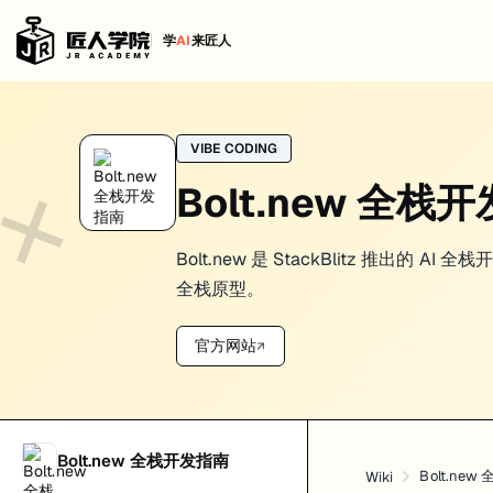
学
AI
来匠人
First App in Bolt.new
VIBE CODING
第一次在 Bolt.new 里做东西，最容易犯的错不是技术选错，而是
Bolt.new 全栈
所以我现在更倾向把 first app 理解成一件很具体的事: 先做一个
报名页、预约页、待办页、FAQ 搜索页、简单 dashboard 都很
Bolt.new 是 StackBlitz 推出
开始前先把边界写死
全栈原型。
我觉得最有用的准备，不是先研究栈，而是先写清楚两句话：
官方网站
↗
第一版只证明什么
第一版明确不做什么
第二句往往更重要。你不写，它就会自动膨胀。Bolt 不是不会克制，
Bolt.new 全栈开发指南
prompt 不用花，得够具体
Bolt.ne
Wiki