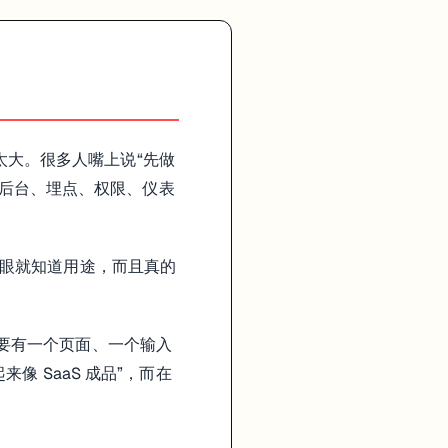
写太大。很多人嘴上说“先做
、后台、埋点、权限、仪表
”。
看一眼就知道用途，而且真的
重要的流程是什么，他要想半天。
。只要有一个页面、一个输入
 SaaS 成品”，而在
改乱了。