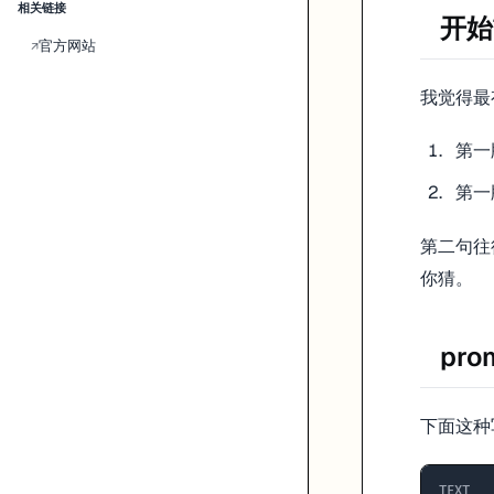
这种时候我反而不建议“重来一版”。更稳的做法是让它先解释原因，再最
相关链接
开始
Explain the cause first.

官方网站
↗
List the files you need to change.

Fix with minimal changes.

我觉得最
第一
这句话的作用很实际，它能拦住那种“一看到问题就全盘重构”的冲动。
第一
第二轮不要贪
第二句往
第二轮最好只选一个方向。要么补交互，比如 validation、loadi
你猜。
一个很土但很准的检查办法
如果你拿不准 first app 到底算不算合格，就把链接扔给一个完
pr
这件事听起来很粗糙，但比你自己在本地盯着页面看半小时有用得多。
Related pages
下面这种
Prompt guide
Deployment guide
TEXT