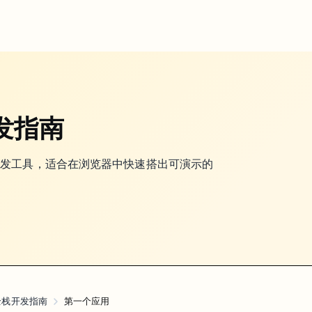
目标写太大。很多人嘴上说“先做个 demo”，实际写进去的需求却像在招
开发指南
别人看一眼就知道用途，而且真的能点完主流程的小东西。
适合。只要有一个页面、一个输入动作、一个立刻能看到的结果反馈，其实就够了
的 AI 全栈开发工具，适合在浏览器中快速搭出可演示的
而是你不给边界，它就只能替你猜。
w 全栈开发指南
第一个应用