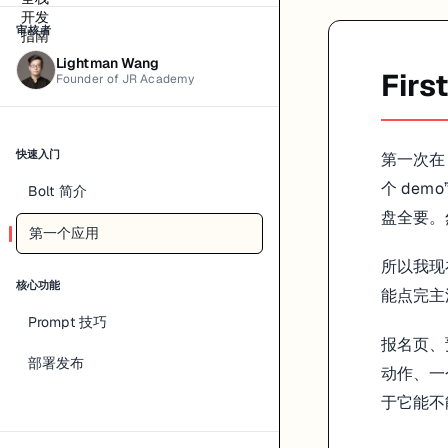
下面这种写法通常就够稳：
审核者
Lightman Wang
Build a booking page prototype.

Firs
Founder of JR Academy
Stack: React + Tailwind.

Data: local mock data only.

Features: create booking, list bookings, cancel booking.
Constraints: mobile-first, no auth, no backend.

快速入门
第一次在
个 de
Bolt 简介
这个 prompt 的好处，不是格式漂亮，而是它把 demo 和 productio
盘全要。
第一个应用
生成完先别急着修好看
所以我现
核心功能
我通常第一眼只看三件事：能不能打开，主流程能不能走通，文件结构
能点完主
Prompt 技巧
原型阶段最怕的不是不好看，而是你已经没法解释它到底怎么工作。很多
报名页、
部署发布
跑不起来时的处理方式
动作、一
于它能不
first app 出问题，很多时候还是基础问题。依赖没装对，某个生