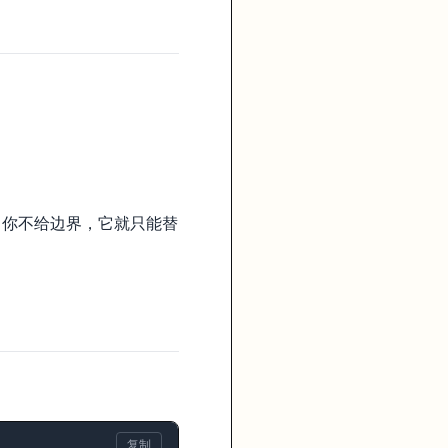
是你不给边界，它就只能替
后面再修。如果你一轮同时改结构、风格、状态和部署，原型很快就会失控。
点哪里。说不出来，说明第一版还没收干净。
复制