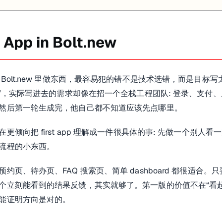
t App in Bolt.new


 Bolt.new 里做东西，最容易犯的错不是技术选错，而是目标
mo”，实际写进去的需求却像在招一个全栈工程团队: 登录、支付
n skeleton 分开了。Bolt 不用替你猜“到底是先做给人看，还是已经准备上线
然后第一轮生成完，他自己都不知道应该先点哪里。
在更倾向把 first app 理解成一件很具体的事: 先做一个别人
是不是还讲得明白。只要这几点成立，第一轮就算成功。
流程的小东西。
人就是在这一步翻车的: 页面很多，按钮也不少，可你问他这个产品最
预约页、待办页、FAQ 搜索页、简单 dashboard 都很适合
个立刻能看到的结果反馈，其实就够了。第一版的价值不在“看起来像
能证明方向是对的。
成文件不完整，环境变量漏了，或者上一轮提示太激进，直接把本来能跑的结构