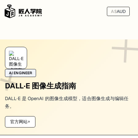
A$
AUD
质量检查清单
很多团队选图时最大的误区，是把“第一眼顺眼”当成最终标准。真正上线
所以我更建议把选图分成两轮看，而不是一次凭感觉拍板。
AI ENGINEER
DALL·E 图像生成指南
第一轮先看能不能用
DALL·E 是 OpenAI 的图像生成模型，适合图像生成与编辑任
第一轮不用追求完美，只问几个很现实的问题：
务。
主体清不清楚
版式能不能放进页面
官方网站
留白够不够
↗
比例对不对