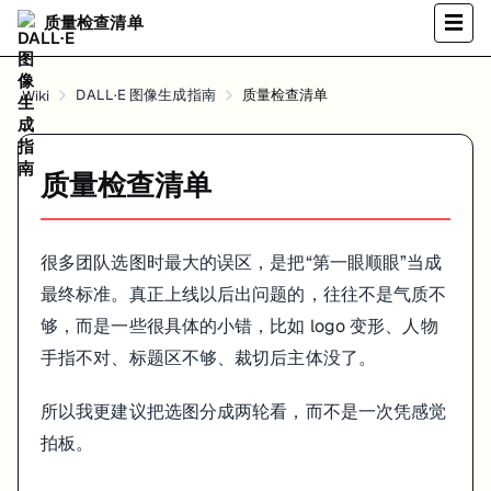
如果这几件事都不成立，这张图通常没必要继续讨论风格细节。
质量检查清单
☰
第二轮再看值不值得上线
DALL·E 图像生成指南
质量检查清单
Wiki
到了第二轮，才开始看那些更容易被忽略的硬伤：
人脸、手部、产品边缘有没有问题
文字、logo、图标有没有被画坏
光线、色调和材质是不是统一
质量检查清单
改图任务里，原本该保留的部分有没有被偷偷改掉
这时候的判断会更像真实工作，而不是“这张感觉比较酷”。
很多团队选图时最大的误区，是把“第一眼顺眼”当成
我自己会特别先盯三件事
最终标准。真正上线以后出问题的，往往不是气质不
够，而是一些很具体的小错，比如 logo 变形、人物
第一，主体是不是一眼就成立。
第二，后面裁切叠字会不会出事。
手指不对、标题区不够、裁切后主体没了。
第三，细节错误会不会让用户多看两秒就穿帮。
所以我更建议把选图分成两轮看，而不是一次凭感觉
只要这三件事里有一件明显不行，这张图通常就不该往后走。
拍板。
别把质检做成纯审美投票