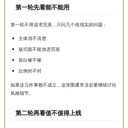
业务里更重要的其实是：
第一轮先看能不能用
这张图能不能直接进入页面或广告位
后面要不要大修
第一轮不用追求完美，只问几个很现实的问题：
它和同一批素材放在一起会不会跳出来
“挺好看” 只是开始，不是结论。
主体清不清楚
一个够用的复盘方法
版式能不能放进页面
留白够不够
每次保留 1 到 2 张过图，同时记下为什么过、为什么不过。
做久了以后，你会慢慢积累出一套自己的判断：
比例对不对
什么 prompt 最容易稳定
什么题材最容易翻车
如果这几件事都不成立，这张图通常没必要继续讨论
哪些错误在生成阶段能解决，哪些只能后期补
风格细节。
这类经验比多存几条万能 prompt 更有价值。
第二轮再看值不值得上线