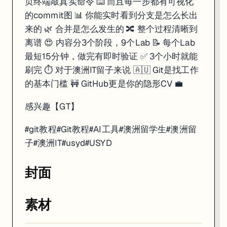
页终端敲真实命令 ⌨️ 而且每一步都有可视化
的commit图 📊 你能实时看到分支是怎么长出
来的 🌿 合并是怎么发生的 🔀 整个过程清晰到
离谱 😍 内容分3个阶段，9个Lab 📝 每个Lab
最短15分钟，做完有即时验证 ✅ 3个小时就能
刷完 ⏱️ 对于澳洲IT留子来说 🇦🇺 Git是找工作
的基本门槛 🚧 GitHub更是你的隐形CV 💼
感兴趣【GT】
#git教程#Git教程#AI工具#澳洲留学生#澳洲留
子#澳洲IT#usyd#USYD
封面
素材