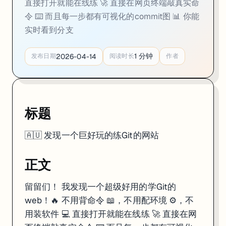
直接打开就能在线练 🚀 直接在网页终端敲真实命
素材
令 ⌨️ 而且每一步都有可视化的commit图 📊 你能
实时看到分支
1
分钟
2026-04-14
发布日期
阅读时长
作者
标题
🇦🇺 发现一个巨好玩的练Git的网站
正文
留留们！ 我发现一个超级好用的学Git的
web！🔥 不用背命令 📖，不用配环境 ⚙️，不
用装软件 💻 直接打开就能在线练 🚀 直接在网