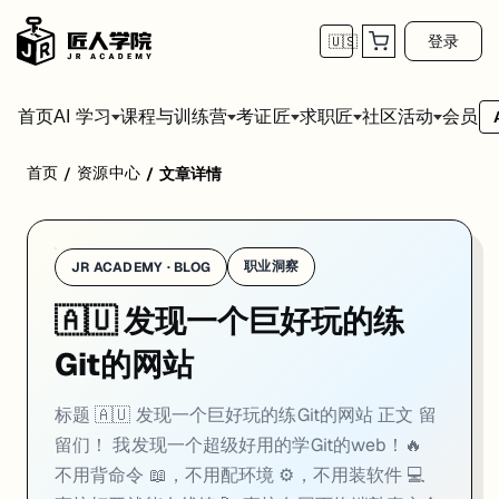
登录
🇺🇸
首页
会员
AI 学习
课程与训练营
考证匠
求职匠
社区活动
首页
资源中心
/
/
文章详情
标题
🇦🇺 发现一个巨好玩的练Git的网站
职业洞察
JR ACADEMY · BLOG
正文
🇦🇺 发现一个巨好玩的练
留留们！ 我发现一个超级好用的学Git的web！🔥 不用背命令 📖，不用配环
Git的网站
感兴趣【GT】
#git教程#Git教程#AI工具#澳洲留学生#澳洲留子#澳洲IT#usyd#USYD
标题 🇦🇺 发现一个巨好玩的练Git的网站 正文 留
留们！ 我发现一个超级好用的学Git的web！🔥
封面
不用背命令 📖，不用配环境 ⚙️，不用装软件 💻