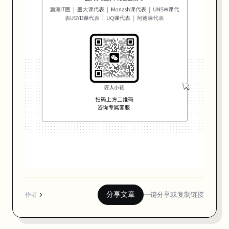
o
r
,
3
3 
E
x
h
i
b
i
t
i
o
n 
S
分享文章
一键分享或复制链接
t
作者
, 
M