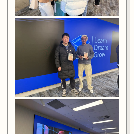
其
在
迷
茫
中
摸
索
，
不
如
听
听
行
业
先
行