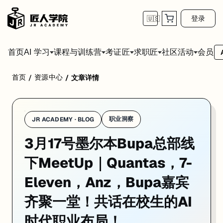
登录
🇺🇸
首页
会员
AI 学习
课程与训练营
考证匠
求职匠
社区活动
首页
资源中心
/
/
文章详情
职业洞察
JR ACADEMY · BLOG
3月17号墨尔本Bupa总部线
下MeetUp｜Quantas，7-
（各位同学报名时需要提供名字，电话，email address哦~）
Eleven，Anz，Bupa嘉宾
在这个“计划赶不上变化”的 2026 年，最贵的成本其实是“信息差”
齐聚一堂！共话在校生的AI
时代职业布局！