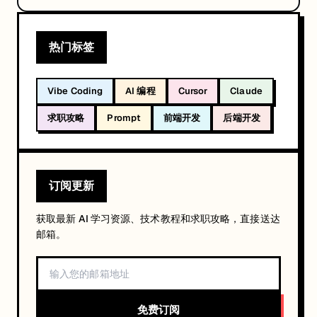
获
什
么
热门标签
？
Vibe Coding
AI 编程
Cursor
Claude
①
和
求职攻略
Prompt
前端开发
后端开发
一
线
企
订阅更新
业
从
获取最新 AI 学习资源、技术教程和求职攻略，直接送达
业
邮箱。
者
面
对
免费订阅
面