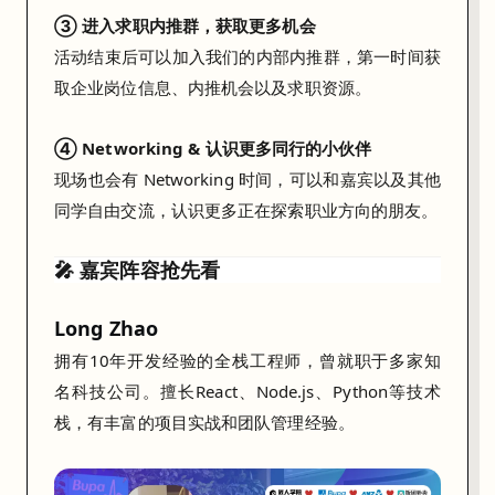
起
③ 进入求职内推群，获取更多机会
探
活动结束后可以加入我们的内部内推群，第一时间获
讨
取企业岗位信息、内推机会以及求职资源。
A
④ Networking & 认识更多同行的小伙伴
I
现场也会有 Networking 时间，可以和嘉宾以及其他
如
同学自由交流，认识更多正在探索职业方向的朋友。
何
🎤 嘉宾阵容抢先看
改
变
Long Zhao
行
拥有10年开发经验的全栈工程师，曾就职于多家知
业
名科技公司。擅长React、Node.js、Python等技术
与
栈，有丰富的项目实战和团队管理经验。
职
场
，