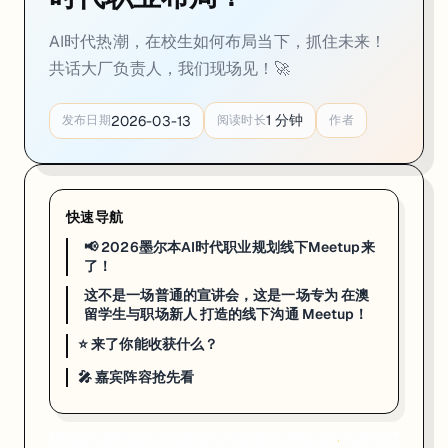
当大家还在讨论 AI 会不会取代工作时，墨尔本正准备开启一场关于“
AI时代热潮，在校生如何布局当下，抓住未来！
共话大厂负责人，我们现场见！🚀
面对飞速迭代的技术，如何构建属于自己的职场护城河？
1
分钟
2026-03-13
发布日期
阅读时长
作者
除了技术栈，企业在招聘时更看重哪些“未来能力”？
留学生在澳洲职场，如何精准定位自己的第一步？
快速导航
📢 2026墨尔本AI时代职业规划线下Meetup来了！
📢 2026墨尔本AI时代职业规划线下Meetup来
了！
这不是一场普通的宣讲会，这是一场专为
在澳留学生与职场新人
打造
这不是一场普通的宣讲会，这是一场专为 在澳
留学生与职场新人 打造的线下沟通 Meetup！
⭐ 来了你能收获什么？
🎤 嘉宾阵容抢先看