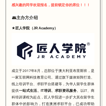
累
感兴趣的同学欢迎报名，提前锁定你的席位！！！
了
👥主办方介绍
十
几
★
匠人学院（JR Academy）
年
的
行
业
直
觉
成立于2017年8月，总部位于澳大利亚布里斯班，是
，
一家互联网科技教育公司。通过旗下媒体矩阵打造、
浓
线上培训平台、求职平台搭建等，为华人留学生群体
缩
提供
。以IT、商
在
一站式生活、IT培训、求职资讯服务
科培训课程为起点，匠人学院进一步扩大其在留学生
这
群体中的影响力，打造澳洲求职平台，已成功帮助
场