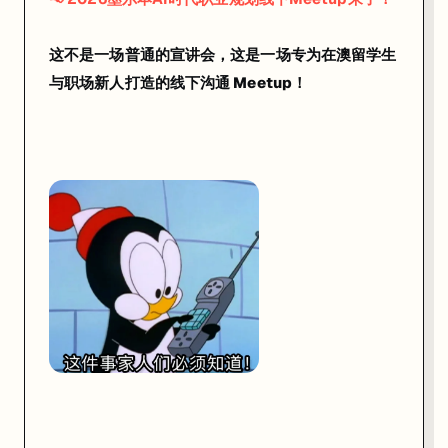
邀
请
这不是一场普通的宣讲会，这是一场专为
在澳留学生
到
与职场新人
打造的线下沟通 Meetup！
行
业
大
牛
—
—
来
自
Q
a
n