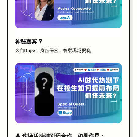
I
新
时
代
如
神秘嘉宾 ❓
何
来自Bupa，身份保密，答案现场揭晓
打
造
真
正
的
长
期
竞
争
力
👤 这场活动特别适合你，如果你是：