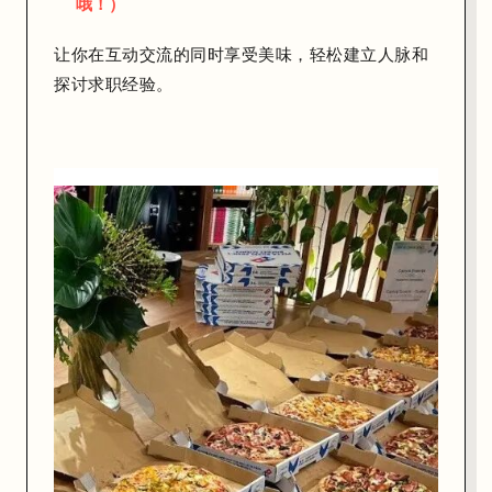
哦！）
I
趋
让你在互动交流的同时享受美味，轻松建立人脉和
势
探讨求职经验。
、
职
业
发
展
（
C
a
r
e
e
r
D