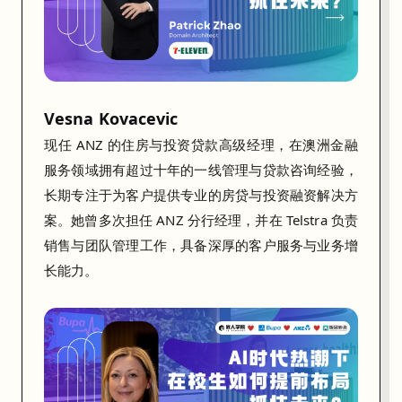
人
才
与
能
Vesna Kovacevic
力
。
现任 ANZ 的住房与投资贷款高级经理，在澳洲金融
服务领域拥有超过十年的一线管理与贷款咨询经验，
一
长期专注于为客户提供专业的房贷与投资融资解决方
起
案。她曾多次担任 ANZ 分行经理，并在 Telstra 负责
聊
销售与团队管理工作，具备深厚的客户服务与业务增
聊
长能力。
留
学
生
在
A