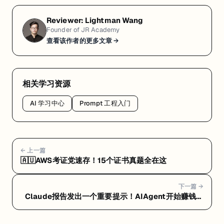
e
l
Reviewer:
Lightman Wang
b
Founder of JR Academy
o
查看该作者的更多文章 →
u
r
n
e 
相关学习资源
V
AI 学习中心
Prompt 工程入门
I
C 
3
0
0
← 上一篇
🇦🇺AWS考证党速存！15个证书真题全在这
0
完
全
下一篇 →
免
Claude报告发出一个重要提示！AIAgent开始赚钱，
传统coder再不转变即将出局
费
！