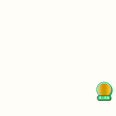
n
、
A
N
Z
、
B
u
p
a
.
.
.
AI Tutor
这
些
公