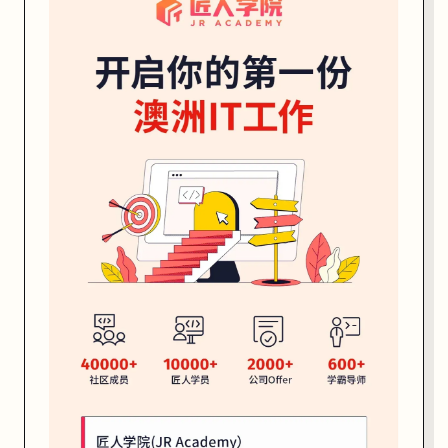
时
间
：
3
月
1
7
日
（
周
二
）
下
午
4
:
0