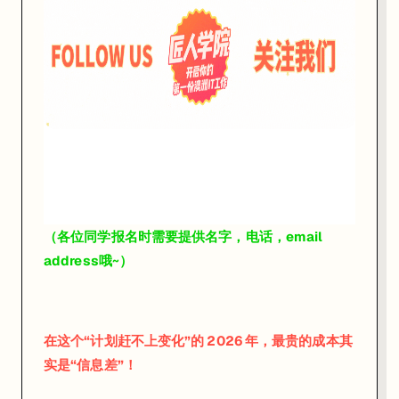
2
0
2
6
（各位同学报名时需要提供名字，电话，email
墨
address哦~）
尔
本
A
在这个“计划赶不上变化”的 2026 年，最贵的成本其
I
实是“信息差”！
时
代