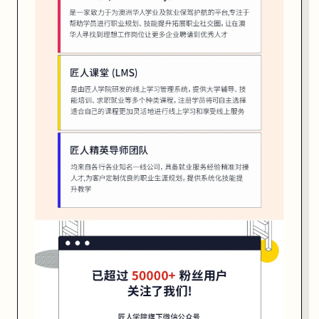
0
-
6
:
0
0
P
M
地
点
：
G
r
o
u
n
d 
F
l
o