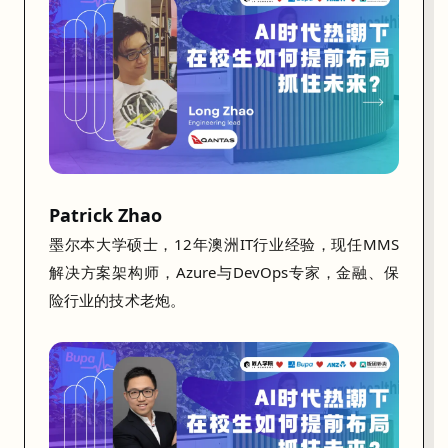
以
及
企
业
在
A
I
Patrick Zhao
时
代
墨尔本大学硕士，12年澳洲IT行业经验，现任MMS
更
解决方案架构师，Azure与DevOps专家，金融、保
看
险行业的技术老炮。
重
什
么
样
的