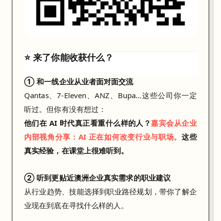
s
）
三
⭐ 来了你能收获什么？
个
角
① 和一线企业从业者面对面交流
度
Qantas、
7-
Eleven
、ANZ、Bupa...这些公司你一定
出
听过。但你有没有想过：
发
他们在 AI 时代真正看重什么样的人？
嘉宾会从企业
，
内部视角分享：AI 正在如何改变行业与职场。
这些
在
真实经验，在课堂上很难听到。
活
动
② 听到更贴近澳洲企业真实需求的职业建议
现
从行业趋势、技能选择到职业路径规划，带你了解企
场
业现在到底在寻找什么样的人。
一