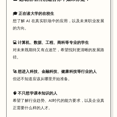
，
为
🎓 正在读大学的在校生
自
想了解 AI 在真实职场中的应用，以及未来职业发展
己
的方向。
的
未
💻 计算机、数据、工程、商科等专业的学生
来
对未来既期待又有点迷茫，希望找到更清晰的发展路
提
径。
前
布
🚀 想进入科技、金融科技、健康科技等行业的人
局
但还不知道应该从哪里开始准备。
。
把
🧠 不只想学课本知识的人
他
希望了解行业趋势、AI时代的能力要求，以及企业真
们
正需要什么样的人才。
积