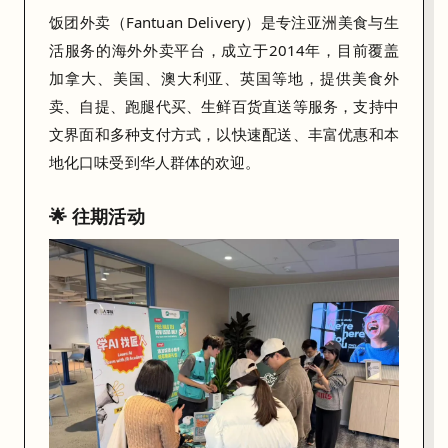
来
饭团外卖（Fantuan Delivery）是专注亚洲美食与生
，
活服务的海外外卖平台，成立于2014年，目前覆盖
带
加拿大、美国、澳大利亚、英国等地，提供美食外
着
卖、自提、跑腿代买、生鲜百货直送等服务，支持中
思
文界面和多种支付方式，以快速配送、丰富优惠和本
路
地化口味受到华人群体的欢迎。
走
，
🌟 往期活动
我
们
现
场
见
！
🚀
与