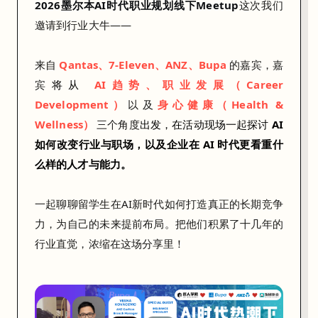
2026墨尔本AI时代职业规划线下Meetup
这次我们
t
邀请到行业大牛——
a
s
来自
Qantas、
7-
Eleven
、
ANZ、Bupa
的嘉宾，
嘉
、
宾
将从
AI趋势、职业发展（Career
7
Development）
以及
身心健康（Health &
-
Wellness）
三个角度
出发，在活动现场一起探讨
AI
E
如何改变行业与职场，以及企业在 AI 时代更看重什
l
么样的人才与能力。
e
v
一起聊聊留学生在AI新时代如何打造真正的长期竞争
e
力，为自己的未来提前布局。把他们积累了十几年的
n
行业直觉，浓缩在这场分享里！
、
A
N
Z