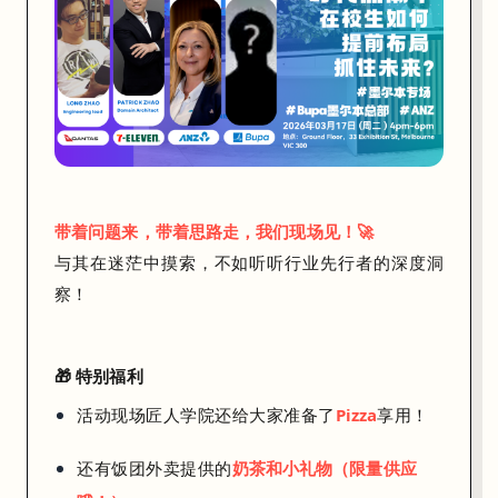
、
B
u
p
a
的
带着问题来，带着思路走，我们现场见！🚀
嘉
与其在迷茫中摸索，不如听听行业先行者的深度洞
宾
察！
，
嘉
宾
🎁 特别福利
将
活动现场匠人学院还给大家准备了
Pizza
享用！
从
还有饭团外卖提供的
奶茶和小礼物
（限量供应
A