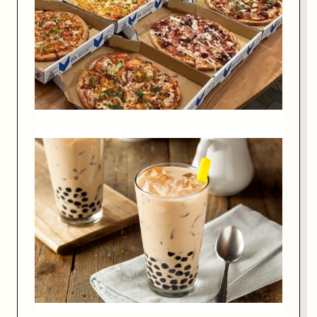
e
v
e
l
o
p
m
e
n
t
）
以
及
身
心
健