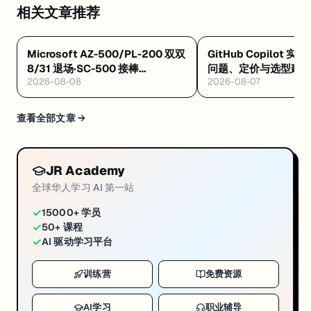
但
相关文章推荐
需
要
Microsoft AZ-500/PL-200 双双
GitHub Copilot 实
提
8/31 退场·SC-500 接棒
问题、定价与选型建
前
2026-08-08
2026-08-07
·Databricks GenAI 工程认证解析
扫
·Google GEAR 免费 AI 课
码
查看全部文章 →
报
名
报
JR Academy
名
全球华人学习 AI 第一站
时
✓
请
15000+ 学员
✓
50+ 课程
提
✓
AI 驱动学习平台
供
：
训练营
免费资源
姓
AI学习
职业辅导
名