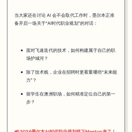
职
业
当大家还在讨论 AI 会不会取代工作时，墨尔本正准
规
备开启一场关于“AI时代职业规划”的对话：
划
线
下
面对飞速迭代的技术，如何构建属于自己的职
M
场护城河？
e
e
除了技术栈，企业在招聘时更看重哪些“未来能
t
力”？
u
留学生在澳洲职场，如何精准定位自己的第一
p
步？
这
次
我
们
📢 2026墨尔本AI时代职业规划线下Meetup来了！