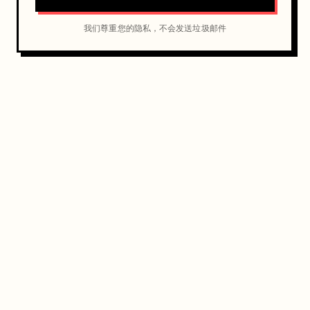
交
我们尊重您的隐私，不会发送垃圾邮件
流
Q
a
n
t
a
s
、
7
-
E
l
e
v
e