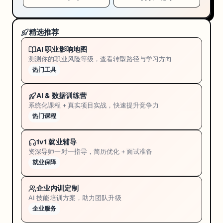
+
电
精选推荐
话
AI 职业影响地图
+
测测你的职业风险等级，查看转型路径与学习方向
E
热门工具
m
AI & 数据训练营
a
系统化课程 + 真实项目实战，快速提升竞争力
i
热门课程
l
1v1 就业辅导
资深导师一对一指导，简历优化 + 面试准备
⭐
就业保障
来
了
企业内训定制
你
AI 技能培训方案，助力团队升级
能
企业服务
收