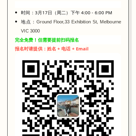
康
时间：3月17日（周二）下午 4:00 - 6:00 PM
（
地点：
Ground Floor,33 Exhibition St, Melbourne 
H
e
VIC 3000
a
完全免费！但需要提前扫码报名
l
报名时请提供：姓名 + 电话 + Email
t
h
&
W
e
l
l
n
e
s