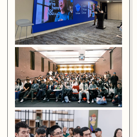
者
的
深
度
洞
察
！
🎁 特别福利
活动现场匠人学院还给大家准备了
Pizza
享用！
还有饭团外卖提供的
奶茶和小礼物
（限量供应哦！）
让你在互动交流的同时享受美味，轻松建立人脉和探讨求职经验