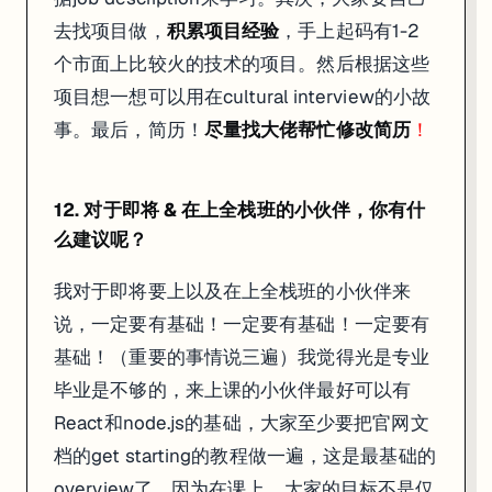
去找项目做，
积累项目经验
，手上起码有1-2
我对于即将要上以及在上全栈班的小伙伴来说，一定要有基础！一定要有基础！一定
我要再夸一次全栈班的老师，尤其是给我最多帮助的龙哥和锤姐。只要全
个市面上比较火的技术的项目。然后根据这些
项目想一想可以用在cultural interview的小故
事。最后，简历！
尽量找大佬帮忙修改简历
！
看到笑的合不拢嘴的Liam，小编由衷的感叹，毕业后的
自我技能提升
是
12. 对于即将 & 在上全栈班的小伙伴，你有什
本周五墨尔本的Web方向大咖面对面活动，Liam的赞不绝口的导师龙
么建议呢？
我对于即将要上以及在上全栈班的小伙伴来
说，一定要有基础！一定要有基础！一定要有
基础！（重要的事情说三遍）我觉得光是专业
毕业是不够的，来上课的小伙伴最好可以有
React和node.js的基础，大家至少要把官网文
档的get starting的教程做一遍，这是最基础的
overview了。因为在课上，大家的目标不是仅