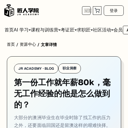
登录
🇺🇸
首页
会员
AI 学习
课程与训练营
考证匠
求职匠
社区活动
首页
资源中心
/
/
文章详情
试问所有毕业生，最害怕什么？对，那就是
毕业即失业
。
大部分的澳洲毕业生在毕业时除了
找工作的压力
之外，还要面临回国还
住在墨尔本的
Liam
，曾经就是这些迷茫毕业生中的一员。尽管是第一份
职业洞察
JR ACADEMY · BLOG
这让人
羡(ji)慕(du)
的求职工作经历，他是如何做到的呢？
第一份工作就年薪80k，毫
今天小编就带大家面对面对地走进Liam的逆袭之路。
无工作经验的他是怎么做到
的？
大部分的澳洲毕业生在毕业时除了找工作的压力
1. Michael你之前就读于哪所大学什么专业？
之外，还要面临回国还是留澳这样的艰难抉择。
我是在Monash读的Bachelor of IT。