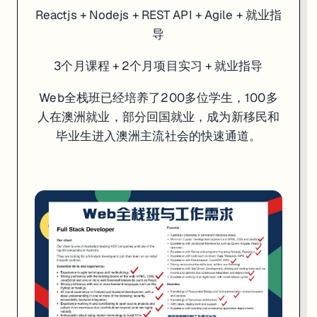
Reactjs + Nodejs + REST API + Agile + 就业指
导
所有学员一次报名，均可以参加所有澳洲城市的Web全栈班课程
提供全程的课程recording，方便学生课后或者没有上课的同学观
3个月课程 + 2个月项目实习 + 就业指导
各个地方Web全栈班配有Tutor，全程解答学生问题，监督projec
Web全栈班已经培养了200多位学生，100多
课程包含3个projects，其中第三个projects为Agile team wor
人在澳洲就业，部分回国就业，成为新移民和
毕业生进入澳洲主流社会的快速通道。
不仅仅适用澳洲求职找工作，也适用中国求职找工作
合作多家企业提供on-site/online 项目实战实习机
完美成功链接学校与社会就业之间鸿沟，实现毕业就有工作
所有全栈课程同时配有模拟面试，简历修改和面试指导等服务
我们的大咖导师团队
每一个城市的每个班，会配有
Web导师，