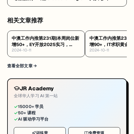
Level职位
相关文章推荐
中澳工作内推第231期|本周岗位新
中澳工作内推第230期
增50+，EY开放2025实习，
增90+，IT求职黄金
2024-10-11
2024-10-11
CommonwealthBank等公司继
Atlassian、Canv
续新增岗位机会
聘机会一览
查看全部文章 →
JR Academy
全球华人学习 AI 第一站
✓
15000+ 学员
✓
50+ 课程
✓
AI 驱动学习平台
训练营
免费资源