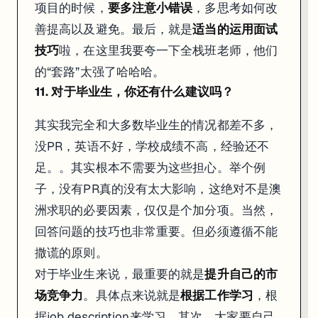
令人羡慕的高薪offer
项目的时候，
要多注意小错误
，多思考如何改
善提高以及避免。最后，就是
适当的运用面试
技巧
啦，在这里我要夸一下全栈班老师，他们
8. 觉得匠人和Web全栈班都给你带来了怎么样具体的帮助？
的“套路”太强了哈哈哈。
从技术方面来说，因为老师是senior的职位，所以他在讲课的时候都是
从
从简历方面来说，上课前，我是投一个死一个，得不到对方公司的任何
11. 对于毕业生，你还有什么建议吗？
从面试方面来说，其实我还没上到面试课，就拿到了这个offer哈哈哈。
其实我完全和大多数毕业生的情况都差不多，
9. 如果没有学习Web全栈班，你觉得在找工作的时候会遇到怎么样的问
没PR，英语不好，学校成绩不高，经验还不
不仅仅可能会遇到技术不足的问题，投简历得不到回应让我十分迷茫慌张
足。。其实根本不需要为这些担心。举个例
10. 你觉得毕业生要经历哪些阶段，提高怎么样的技能才能拿到现在的薪
子，没有PR真的没有太大影响，这绝对不是澳
我觉得对于毕业生来说，
简历
非常重要。因为这是展现你的第一步。所
洲求职的必要因素，仅仅是个加分项。当然，
11. 对于毕业生，你还有什么建议吗？
回答问题的技巧也非常重要。但必须遵循不能
其实我完全和大多数毕业生的情况都差不多，没PR，英语不好，学校成
撒谎的原则。
对于毕业生来说，最重要的就是
提升自己的市场竞争力
。具体点来说就
对于毕业生来说，最重要的就是
提升自己的市
场竞争力
。具体点来说就是
根据工作学习
，根
12. 对于即将 & 在上全栈班的小伙伴，你有什么建议呢？
据job description来学习。其次，大家要自己