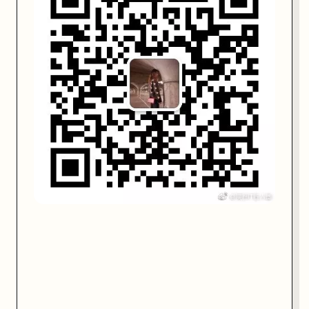
含金量这么高的课程
不要再犹豫
快戳小萌咨询啦