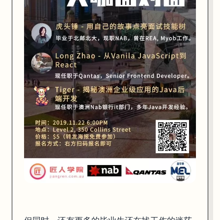
时间不等人，希望更多的留学生都可以早日意识到学校教授的知识和澳洲
匠人学院
Web全栈班
，是实实在在帮助大家从校园到就业，从技能提升
Web全栈班
快速掌握面向澳洲工作和中国工作的核心技术
一门课程，两条路径
同时学习Nodejs 和 .Net 两个方向后端技术
Reactjs + Nodejs + REST API + Agile + 就业指导
3个月课程 + 2个月项目实习 + 就业指导
Web全栈班已经培养了200多位学生，100多人在澳洲就业，部分回