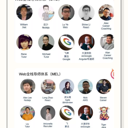
更多导师信息详见官网：
https://jiangren.com.au/web-developmenet-bootcamp
匠人的豪华导师队伍来自