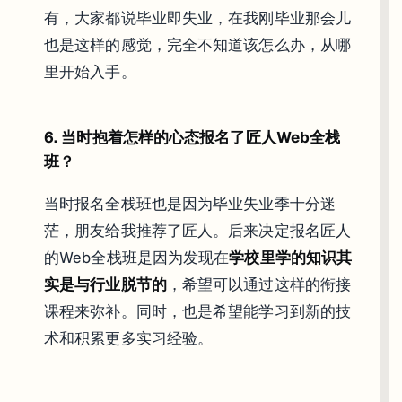
有，大家都说毕业即失业，在我刚毕业那会儿
也是这样的感觉，完全不知道该怎么办，从哪
里开始入手。
6. 当时抱着怎样的心态报名了匠人Web全栈
班？
匠人活动
当时报名全栈班也是因为毕业失业季十分迷
茫，朋友给我推荐了匠人。后来决定报名匠人
7. 恭喜你找到了一份很棒的工作，可以和大家分享一下主要负责什么工
的Web全栈班是因为发现在
学校里学的知识其
拿到了MYOB junior developer的offer，年薪是$79,000加7900
实是与行业脱节的
，希望可以通过这样的衔接
课程来弥补。同时，也是希望能学习到新的技
术和积累更多实习经验。