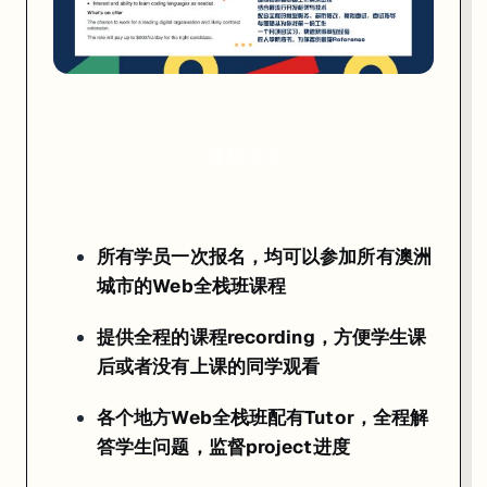
Agile/Git导师
前端React导师
后端导师Nodejs/.Net导师
职业Career Coaching导师
课程亮点
随班全栈班Tutor
所有学员一次报名，均可以参加所有澳洲
这样分配的目的是，让专业的老师做专业的事。这就是为什么看到一个
城市的Web全栈班课程
同时针对于每一期全栈班
新增算法导师 飞（来自Google），同时大漠
提供全程的课程recording，方便学生课
后或者没有上课的同学观看
各个地方Web全栈班配有Tutor，全程解
答学生问题，监督project进度