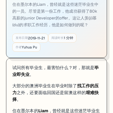
住在墨尔本的Liam，曾经就是这些迷茫毕业生中
的一员。尽管是第一份工作，他成功获得了80k
2. 你在哪一年毕业的呢？
高薪的junior Developer的offer。这让人羡(ji)慕
(du)的求职工作经历，他是如何做到的呢？
2018年年底毕业的。
3. 你在读本科的时候成绩怎么样？
1
分钟
2019-11-21
发布日期
阅读时长
不怎么样，保P求C，GPA2.0左右。
Yuhua Pu
作者
试问所有毕业生，最害怕什么？对，那就是
毕
业即失业
。
大部分的澳洲毕业生在毕业时除了
找工作的压
力
之外，还要面临回国还是留澳这样的
艰难抉
择
。
住在墨尔本的
Liam
，曾经就是这些迷茫毕业生