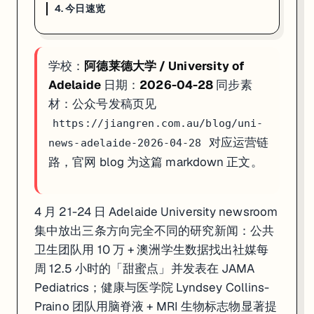
4. 今日速览
4. 今日速览
01 · 公共卫生
：阿大用 10 万 + 澳洲学生数据找出社媒每周 12.5 小时甜蜜
学校：
阿德莱德大学 / University of
02 · 神经医学
：Lyndsey Collins-Praino 团队用 CSF +
03 · 兽医科研
：90 天益生菌跟踪 12 只金毛 · 肠道 + 皮肤同
Adelaide
日期：
2026-04-28
同步素
材：公众号发稿页见
如果你在看 ADELAIDE 的申请、奖学金或研究机会，这篇可以直接当
https://jiangren.com.au/blog/uni-
对应运营链
news-adelaide-2026-04-28
路，官网 blog 为这篇 markdown 正文。
4 月 21-24 日 Adelaide University newsroom
集中放出三条方向完全不同的研究新闻：公共
卫生团队用 10 万 + 澳洲学生数据找出社媒每
周 12.5 小时的「甜蜜点」并发表在 JAMA
Pediatrics；健康与医学院 Lyndsey Collins-
Praino 团队用脑脊液 + MRI 生物标志物显著提