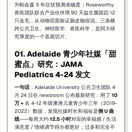
升帕金森 5 年症状预测准确度；Roseworthy
兽医团队联合产业伙伴用 90 天益生菌跟踪 12
只金毛，从动物层面验证肠皮轴假说。三条横
跨公共卫生、神经医学、兽医科学，是阿大研
究厚度的一个直观切片。
01. Adelaide 青少年社媒「甜
蜜点」研究：JAMA
Pediatrics 4-24 发文
一句话
：Adelaide University 公共卫生团队 4
月 24 日在 newsroom 公布最新研究：用了
10
万 +
名 4-12 年级澳洲儿童青少年三年（2019-
2022）数据，发现社媒时长和福祉是
倒 U 曲
线
——每周大约
12.5 小时
对应的幸福感 / 生活
满意度 / 情绪调节得分都更好；过多和完全不