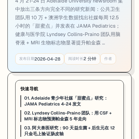
4 月 21-24 日 Adelaide University newsroom 集
02. Lyndsey Collins-Praino 团队：用 CS
中放出三条方向完全不同的研究新闻：公共卫生
团队用 10 万 + 澳洲学生数据找出社媒每周 12.5
一句话
：Adelaide University 健康与医学院 4 月 22 日发布两篇配套
小时的「甜蜜点」并发表在 JAMA Pediatrics；
Adelaide University 健康与医学院 4 月 22 日同步发布两篇配
健康与医学院 Lyndsey Collins-Praino 团队用脑
Collins-Praino 的判断很直接：在两项研究里，加入生物标
脊液 + MRI 生物标志物显著提升帕金森 ...
团队下一步计划把血液标志物 + 神经影像 + 生活史一起放进模型，正在招募 PD 确诊患
2
分钟
2026-04-28
发布日期
阅读时长
作者
来源：
Adelaide University Newsroom · 2026-04-22
03. 阿大兽医研究：90 天益生菌 + 后生元在 1
快速导航
一句话
：Adelaide University 4 月 21 日公布一项兽医微生
01. Adelaide 青少年社媒「甜蜜点」研究：
Adelaide University 4 月 21 日宣布一项兽医微生物组研究
JAMA Pediatrics 4-24 发文
02. Lyndsey Collins-Praino 团队：用 CSF +
90 天每日补充后，金毛肠道和皮肤样本里都检出了显著增加的有益菌 —— Lac
MRI 标志物预测帕金森 5 年走向
走 Veterinary Science、Animal Science、Food 
03. 阿大兽医研究：90 天益生菌 + 后生元在 12
只金毛上验证肠皮轴
来源：
Adelaide University Newsroom · 2026-04-21