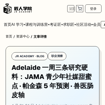
登录
🇺🇸
首页
会员
AI 学习
课程与训练营
考证匠
求职匠
社区活动
首页
资源中心
/
/
文章详情
学校：
阿德莱德大学 / University of Adelaide
日期：
2026-04
4 月 21-24 日 Adelaide University newsroom 
01. Adelaide 青少年社媒「甜蜜点」研究：JAMA P
职业洞察
JR ACADEMY · BLOG
Adelaide 一周三条研究硬
一句话
：Adelaide University 公共卫生团队 4 月 24 日在 newsr
Adelaide University 公共卫生团队 4 月 24 日通过 n
料：JAMA 青少年社媒甜蜜
核心发现是：社媒时长和青少年福祉之间不是单调关系，而是一条倒 U 曲
点 · 帕金森 5 年预测 · 兽医肠
对走 Public Health / Psychology / Social Work 方
皮轴
来源：
Adelaide University Newsroom · 2026-04-24