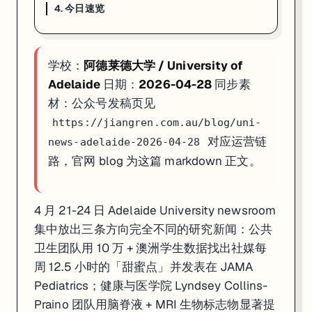
4. 今日速览
4. 今日速览
01 · 公共卫生
：阿大用 10 万 + 澳洲学生数据找出社媒每周 12.5 小时甜蜜
学校：
阿德莱德大学 / University of
02 · 神经医学
：Lyndsey Collins-Praino 团队用 CSF +
03 · 兽医科研
：90 天益生菌跟踪 12 只金毛 · 肠道 + 皮肤同
Adelaide
日期：
2026-04-28
同步素
材：公众号发稿页见
如果你在看 ADELAIDE 的申请、奖学金或研究机会，这篇可以直接当
https://jiangren.com.au/blog/uni-
对应运营链
news-adelaide-2026-04-28
路，官网 blog 为这篇 markdown 正文。
4 月 21-24 日 Adelaide University newsroom
集中放出三条方向完全不同的研究新闻：公共
卫生团队用 10 万 + 澳洲学生数据找出社媒每
周 12.5 小时的「甜蜜点」并发表在 JAMA
Pediatrics；健康与医学院 Lyndsey Collins-
Praino 团队用脑脊液 + MRI 生物标志物显著提