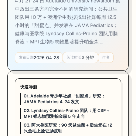
4 月 21-24 日 Adelaide University newsroom 集
02. Lyndsey Collins-Praino 团队：用 CS
中放出三条方向完全不同的研究新闻：公共卫生
团队用 10 万 + 澳洲学生数据找出社媒每周 12.5
一句话
：Adelaide University 健康与医学院 4 月 22 日发布两篇配套
小时的「甜蜜点」并发表在 JAMA Pediatrics；
Adelaide University 健康与医学院 4 月 22 日同步发布两篇配
健康与医学院 Lyndsey Collins-Praino 团队用脑
Collins-Praino 的判断很直接：在两项研究里，加入生物标
脊液 + MRI 生物标志物显著提升帕金森 ...
团队下一步计划把血液标志物 + 神经影像 + 生活史一起放进模型，正在招募 PD 确诊患
2
分钟
2026-04-28
发布日期
阅读时长
作者
来源：
Adelaide University Newsroom · 2026-04-22
03. 阿大兽医研究：90 天益生菌 + 后生元在 1
快速导航
一句话
：Adelaide University 4 月 21 日公布一项兽医微生
01. Adelaide 青少年社媒「甜蜜点」研究：
Adelaide University 4 月 21 日宣布一项兽医微生物组研究
JAMA Pediatrics 4-24 发文
02. Lyndsey Collins-Praino 团队：用 CSF +
90 天每日补充后，金毛肠道和皮肤样本里都检出了显著增加的有益菌 —— Lac
MRI 标志物预测帕金森 5 年走向
走 Veterinary Science、Animal Science、Food 
03. 阿大兽医研究：90 天益生菌 + 后生元在 12
只金毛上验证肠皮轴
来源：
Adelaide University Newsroom · 2026-04-21