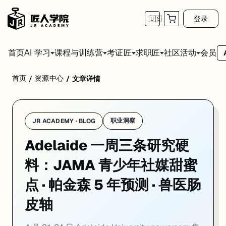
登录
🇺🇸
首页
会员
AI 学习
课程与训练营
考证匠
求职匠
社区活动
首页
资源中心
/
/
文章详情
学校：
阿德莱德大学 / University of Adelaide
日期：
2026-04
4 月 21-24 日 Adelaide University newsroom 
01. Adelaide 青少年社媒「甜蜜点」研究：JAMA P
职业洞察
JR ACADEMY · BLOG
Adelaide 一周三条研究硬
一句话
：Adelaide University 公共卫生团队 4 月 24 日在 newsr
Adelaide University 公共卫生团队 4 月 24 日通过 n
料：JAMA 青少年社媒甜蜜
核心发现是：社媒时长和青少年福祉之间不是单调关系，而是一条倒 U 曲
点 · 帕金森 5 年预测 · 兽医肠
对走 Public Health / Psychology / Social Work 方
皮轴
来源：
Adelaide University Newsroom · 2026-04-24