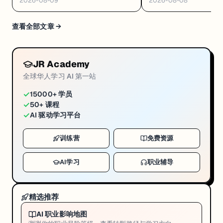
2026-08-09
2026-08-08
Cortex AI·AWS 十万免费 AI 席
8/4 开训
查看全部文章 →
JR Academy
全球华人学习 AI 第一站
✓
15000+ 学员
✓
50+ 课程
✓
AI 驱动学习平台
训练营
免费资源
AI学习
职业辅导
精选推荐
AI 职业影响地图