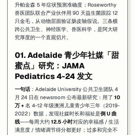
升帕金森 5 年症状预测准确度；Roseworthy
兽医团队联合产业伙伴用 90 天益生菌跟踪 12
只金毛，从动物层面验证肠皮轴假说。三条横
跨公共卫生、神经医学、兽医科学，是阿大研
究厚度的一个直观切片。
01. Adelaide 青少年社媒「甜
蜜点」研究：JAMA
Pediatrics 4-24 发文
一句话
：Adelaide University 公共卫生团队 4
月 24 日在 newsroom 公布最新研究：用了
10
万 +
名 4-12 年级澳洲儿童青少年三年（2019-
2022）数据，发现社媒时长和福祉是
倒 U 曲
线
——每周大约
12.5 小时
对应的幸福感 / 生活
满意度 / 情绪调节得分都更好；过多和完全不