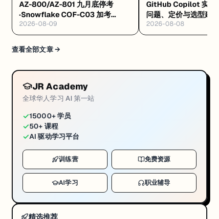
AZ-800/AZ-801 九月底停考
GitHub Copilot 实
·Snowflake COF-C03 加考
问题、定价与选型建
2026-08-09
2026-08-08
Cortex AI·AWS 十万免费 AI 席
8/4 开训
查看全部文章 →
JR Academy
全球华人学习 AI 第一站
✓
15000+ 学员
✓
50+ 课程
✓
AI 驱动学习平台
训练营
免费资源
AI学习
职业辅导
精选推荐