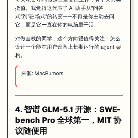
最狠的玩法：插一台 Mac mini，让它 24 小时后台跑。你睡觉的时
挺值。我觉得这代表了 AI 助手从"问答
200 刀一个月的 Max 订阅不便宜，但如果你每天花 2 小时做这些
式"到"驻场式"的转变——不再是你主动去问
对做全栈的同学，这个方向很值得关注：怎么设计一个能在用户设备上长期运
它，而是它一直在你的电脑里干活。
来源:
MacRumors
对做全栈的同学，这个方向很值得关注：怎么
设计一个能在用户设备上长期运行的 agent 架
4. 智谱 GLM-5.1 开源：SWE-bench Pro 
构。
来源:
MacRumors
4. 智谱 GLM-5.1 开源：SWE-
bench Pro 全球第一，MIT 协
议随便用