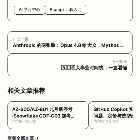
AI 学习中心
Prompt 工程入门
← 上一篇
Anthropic 的两张脸：Opus 4.8 给大众，Mythos 只
留给苹果和谷歌
下一篇 →
🇦🇺悉大毕业时间线，一篇看懂
相关文章推荐
AZ-800/AZ-801 九月底停考
GitHub Copilot 实
·Snowflake COF-C03 加考
问题、定价与选型建
2026-08-09
2026-08-08
Cortex AI·AWS 十万免费 AI 席
8/4 开训
查看全部文章 →