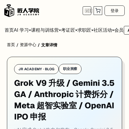
登录
🇺🇸
首页
会员
AI 学习
课程与训练营
考证匠
求职匠
社区活动
首页
资源中心
/
/
文章详情
1. xAI 完成 Grok V9 训练，1.5 万亿参数中旬发
职业洞察
JR ACADEMY · BLOG
Grok V9 升级 / Gemini 3.5
GA / Anthropic 计费拆分 /
Meta 超智实验室 / OpenAI
IPO 申报