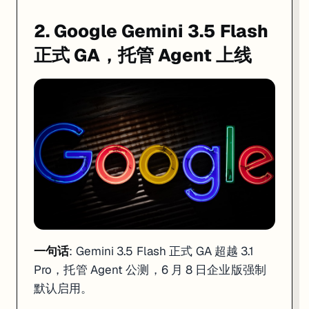
一句话
: 程序化调用 Claude 从订阅额度剥离，Agent SDK / claud
2. Google Gemini 3.5 Flash
Anthropic 宣布从 6 月 15 日起对 Claude 订阅计费结构进行重要调整
正式 GA，托管 Agent 上线
这一变化的核心逻辑在于：Anthropic 正式在「人用」和「机器用」之间划
如果你日常使用 Claude Code 仅是在终端里手动交互写代码，6 月 1
来源:
Anthropic News
·
DevToolPicks
4. Meta 成立超智能实验室，145 亿收购 Scale A
一句话
: Gemini 3.5 Flash 正式 GA 超越 3.1
Pro，托管 Agent 公测，6 月 8 日企业版强制
默认启用。