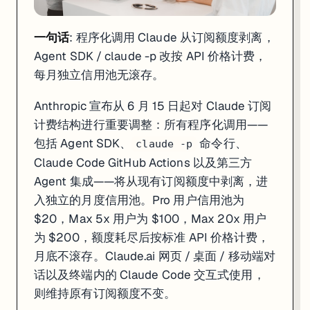
一句话
: 程序化调用 Claude 从订阅额度剥离，
Agent SDK / claude -p 改按 API 价格计费，
一句话
: OpenAI 5 月 22 日向 SEC 秘密提交 S-1，目标 9 月上市；同
每月独立信用池无滚存。
OpenAI 已于 5 月 22 日向美国证券交易委员会（SEC）提交了保密版 S-
Anthropic 宣布从 6 月 15 日起对 Claude 订阅
IPO 申报的战略背景值得深入解读。OpenAI 在过去两年完成了多轮
计费结构进行重要调整：所有程序化调用——
对于 IT 安全从业者，Trusted Access for Cyber 计划值
包括 Agent SDK、
命令行、
claude -p
来源:
OpenAI GPT-5.5 Cyber
·
Axios
Claude Code GitHub Actions 以及第三方
Agent 集成——将从现有订阅额度中剥离，进
入独立的月度信用池。Pro 用户信用池为
$20，Max 5x 用户为 $100，Max 20x 用户
为 $200，额度耗尽后按标准 API 价格计费，
月底不滚存。Claude.ai 网页 / 桌面 / 移动端对
话以及终端内的 Claude Code 交互式使用，
则维持原有订阅额度不变。