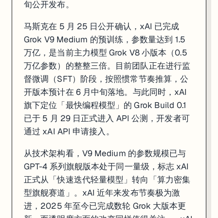
旬公开发布。
马斯克在 5 月 25 日公开确认，xAI 已完成
Grok V9 Medium 的预训练，参数量达到 1.5
一句话
: Gemini 3.5 Flash 正式 GA 超越 3.1 Pro，托管 Agent 
万亿，是当前主力模型 Grok V8 小版本（0.5
万亿参数）的整整三倍。目前团队正在进行监
在 Google I/O 2026 上，Google 宣布 Gemini 3.5 Fl
督微调（SFT）阶段，按照惯常节奏推算，公
Managed Agents 的战略意义不亚于模型本身。此前，构建一个真正能持
开版本预计在 6 月中旬落地。与此同时，xAI
需要注意的是，6 月 8 日起所有 Gemini Enterprise 应用将
旗下定位「最快编程模型」的 Grok Build 0.1
已于 5 月 29 日正式进入 API 公测，开发者可
来源:
Google AI for Developers
·
Google Cloud Blog
通过 xAI API 申请接入。
3. Anthropic 6 月 15 日计费大改：Agent SD
从技术架构看，V9 Medium 的参数规模已与
GPT-4 系列旗舰版本处于同一量级，标志 xAI
正式从「快速迭代轻量模型」转向「算力密集
型旗舰赛道」。xAI 近年来发布节奏极为激
进，2025 年至今已完成数轮 Grok 大版本更