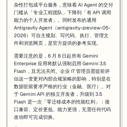
杂性打包成平台服务，意味着 AI Agent 的交付
门槛从「专业工程团队」下降到「有 API 调用
能力的个人开发者」。同时发布的通用
Antigravity Agent（antigravity-preview-05-
2026）可自主规划、写代码、执行、管理文
件和浏览网页，是官方提供的参考实现。
一句话
: 扎克伯格宣布成立 Meta Superintelligence Labs，任命 Scal
需要注意的是，6 月 8 日起所有 Gemini
扎克伯格宣布对 Meta AI 部门进行全面重组，新成立的核心机构命名为 Met
Enterprise 应用将默认强制启用 Gemini 3.5
这一系列动作背后是 Meta 对 Llama 4 系列市场反响不及预期的深刻反
Flash，且无法关闭。企业 IT 管理员需提前评
估这一变更对内部合规策略的影响，特别是在
对于 AI 工具开发者和留学生群体，这意味着 Meta AI 在 WhatsApp
数据驻留要求严格的行业（金融、医疗）。对
来源:
CNBC
·
Digitimes
于 Gemini API 的独立开发者，升级到 3.5
Flash 是一次「零迁移成本的性能红利」：接
5. OpenAI 秘密申报 IPO S-1，同步推出 GPT-5
口兼容、定价更低、能力更强，无需任何代码
改动即可完成切换。