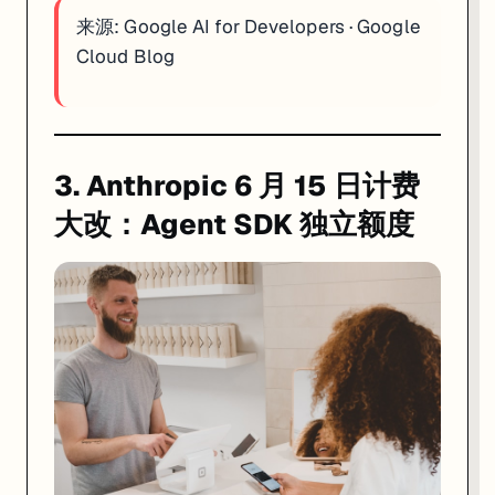
来源:
Google AI for Developers
·
Google
Cloud Blog
3. Anthropic 6 月 15 日计费
大改：Agent SDK 独立额度