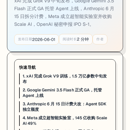
xAI 完成 Grok V9 中旬发布，Google Gemini 3.5
Flash 正式 GA 托管 Agent 上线，Anthropic 6 月
15 日拆分计费，Meta 成立超智能实验室并收购
Scale AI，OpenAI 秘密申报 IPO S-1。
2
分钟
2026-06-01
发布日期
阅读时长
作者
一句话
: 马斯克确认 1.5T 参数 Grok V9 Medium 训练完成，SFT 
快速导航
1. xAI 完成 Grok V9 训练，1.5 万亿参数中旬发
马斯克在 5 月 25 日公开确认，xAI 已完成 Grok V9 Medium 
布
从技术架构看，V9 Medium 的参数规模已与 GPT-4 系列旗舰版
2. Google Gemini 3.5 Flash 正式 GA，托管
Agent 上线
对于中国和澳洲的 IT 从业者而言，Grok V9 的到来意味着旗舰级 AI
3. Anthropic 6 月 15 日计费大改：Agent SDK
来源:
xAI News
·
xAI Release Notes
独立额度
4. Meta 成立超智能实验室，145 亿收购 Scale
AI 49%
2. Google Gemini 3.5 Flash 正式 GA，托管 