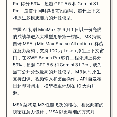
这一规模的漏洞发现速度是前所未有的。传统漏洞研究依赖人工安全研究员逐
Pro 得分 59%，超越 GPT-5.5 和 Gemini 3.1
Pro，是首个同时具备前沿编码、超长上下文
Anthropic 计划在完成防止模型能力被滥用的安全机制后，公开发布 M
和原生多模态能力的开源模型。
来源:
Anthropic
·
TechCrunch
·
Cybersecurity Dive
中国 AI 初创 MiniMax 在 6 月 1 日以一份亮眼
的成绩单进入大模型竞争第一梯队。M3 搭载
5. xAI 暂停人工反馈招募，Grok Composer 2
自研 MSA（MiniMax Sparse Attention）稀疏
注意力架构，支持 100 万 token 原生上下文窗
口，在 SWE-Bench Pro 软件工程评测上得分
59%，超越 GPT-5.5 和 Gemini 3.1 Pro，成为
当前公开分数最高的开源模型。M3 同时原生
支持图像、视频输入和桌面操作，API 自发布
日起即可调用，模型权重计划在 10 天内开
源。
MSA 架构是 M3 性能飞跃的核心。相比此前的
稠密注意力设计，MSA 以更精细的方式对