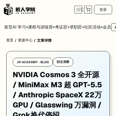
登录
🇺🇸
首页
会员
AI 学习
课程与训练营
考证匠
求职匠
社区活动
首页
资源中心
/
/
文章详情
1. NVIDIA Cosmos 3 正式开源，首个物理 A
职业洞察
JR ACADEMY · BLOG
NVIDIA Cosmos 3 全开源
/ MiniMax M3 超 GPT-5.5
/ Anthropic SpaceX 22万
GPU / Glasswing 万漏洞 /
Grok换代停招