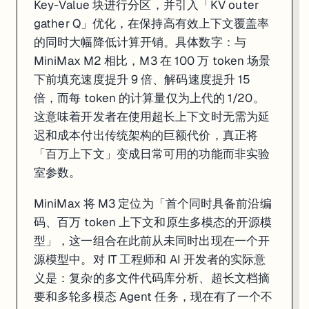
Key-Value 块进行分区，并引入「KV outer
gather Q」优化，在保持高有效上下文覆盖率
的同时大幅降低计算开销。具体数字：与
MiniMax M2 相比，M3 在 100 万 token 场景
下前填充速度提升 9 倍、解码速度提升 15
倍，而每 token 的计算量仅为上代的 1/20。
这意味着开发者在使用超长上下文时无需为延
迟和成本付出传统架构的巨额代价，真正将
一句话
: 彭博社确认 xAI 已暂停会计师、科学家等专业领域 RLHF 训练师招募
「百万上下文」变成日常可用的功能而非实验
六月初，xAI 在两条看似方向相反的新闻上同时成为行业焦点。彭博社 6 月 3
室参数。
两件事放在一起解读，轮廓变得清晰：xAI 正在减少对人工反馈（RLHF）的依
MiniMax 将 M3 定位为「首个同时具备前沿编
对开发者的直接利好是 Grok Composer 2.5 的价格竞争力。在
码、百万 token 上下文和原生多模态的开源模
型」，这一组合在此前从未同时出现在一个开
来源:
Bloomberg
·
Basenor
·
Engadget
源模型中。对 IT 工程师和 AI 开发者的实际意
义是：复杂的多文件代码库分析、超长文档摘
要和多轮多模态 Agent 任务，现在有了一个不