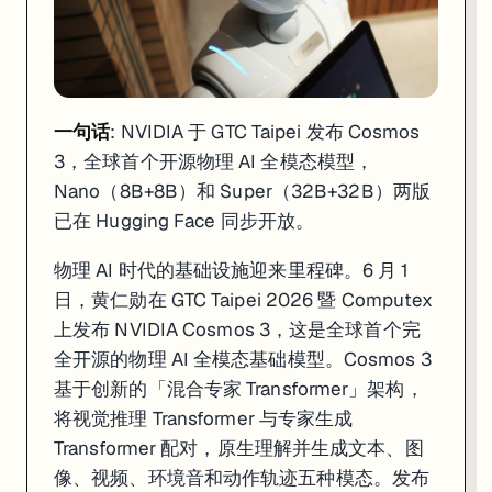
一句话
: NVIDIA 于 GTC Taipei 发布 Cosmos
3，全球首个开源物理 AI 全模态模型，
Nano（8B+8B）和 Super（32B+32B）两版
已在 Hugging Face 同步开放。
一句话
: MiniMax M3 以自研 MSA 稀疏注意力架构实现 100 万 tok
物理 AI 时代的基础设施迎来里程碑。6 月 1
中国 AI 初创 MiniMax 在 6 月 1 日以一份亮眼的成绩单进入大模型竞争
日，黄仁勋在 GTC Taipei 2026 暨 Computex
MSA 架构是 M3 性能飞跃的核心。相比此前的稠密注意力设计，MSA 以更
上发布 NVIDIA Cosmos 3，这是全球首个完
全开源的物理 AI 全模态基础模型。Cosmos 3
MiniMax 将 M3 定位为「首个同时具备前沿编码、百万 token 上
基于创新的「混合专家 Transformer」架构，
来源:
MiniMax Blog
·
MarkTechPost
·
VentureBeat
将视觉推理 Transformer 与专家生成
Transformer 配对，原生理解并生成文本、图
3. Anthropic 签约 SpaceX Colossus 1，2
像、视频、环境音和动作轨迹五种模态。发布