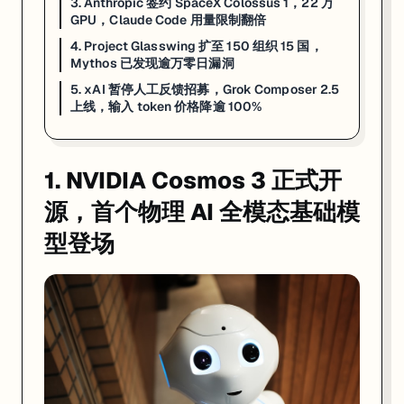
3. Anthropic 签约 SpaceX Colossus 1，22 万
来源:
NVIDIA Newsroom
·
Hugging Face Blog
·
HPCwire AIwire
GPU，Claude Code 用量限制翻倍
4. Project Glasswing 扩至 150 组织 15 国，
2. MiniMax M3 发布，MSA 架构 1M 上下文，SW
Mythos 已发现逾万零日漏洞
5. xAI 暂停人工反馈招募，Grok Composer 2.5
上线，输入 token 价格降逾 100%
1. NVIDIA Cosmos 3 正式开
源，首个物理 AI 全模态基础模
型登场