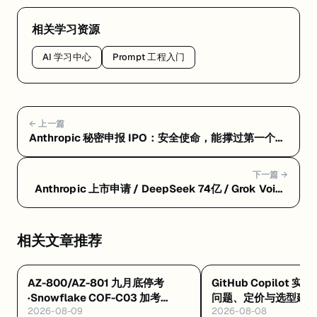
相关学习资源
AI 学习中心
Prompt 工程入门
← 上一篇
Anthropic 秘密申报 IPO：安全使命，能撑过第一个季
报吗
下一篇 →
Anthropic 上市申请 / DeepSeek 74亿 / Grok Voice
+ Grok 5 / Meta 企业 Agent / Gemini 3.5 Flash
相关文章推荐
AZ-800/AZ-801 九月底停考
GitHub Copilot 实
·Snowflake COF-C03 加考
问题、定价与选型建
2026-08-09
2026-08-08
Cortex AI·AWS 十万免费 AI 席