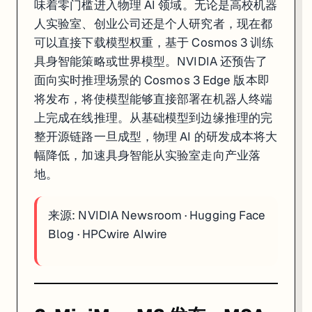
味着零门槛进入物理 AI 领域。无论是高校机器
人实验室、创业公司还是个人研究者，现在都
一句话
: Anthropic 宣布租用 SpaceX Colossus 1 数据中心全
可以直接下载模型权重，基于 Cosmos 3 训练
就在秘密申请 IPO 后不到一周，Anthropic 再次以一笔巨型算力交易引发业
具身智能策略或世界模型。NVIDIA 还预告了
这笔 SpaceX 交易是 Anthropic 近期密集披露的算力版图中落地最快
面向实时推理场景的 Cosmos 3 Edge 版本即
将发布，将使模型能够直接部署在机器人终端
对 Claude 用户而言，这次算力扩容的效果立竿见影：翻倍的速率上限
上完成在线推理。从基础模型到边缘推理的完
来源:
Anthropic
·
Engadget
·
MindStudio
整开源链路一旦成型，物理 AI 的研发成本将大
幅降低，加速具身智能从实验室走向产业落
4. Project Glasswing 扩至 150 组织 15
地。
来源:
NVIDIA Newsroom
·
Hugging Face
Blog
·
HPCwire AIwire