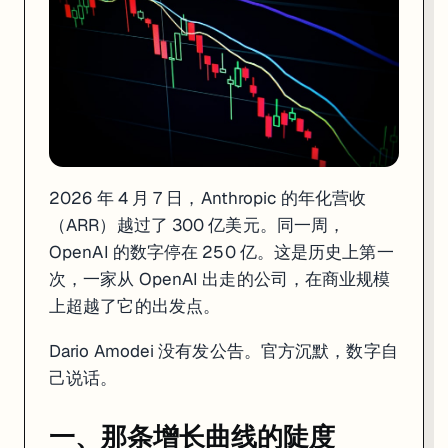
2021 年底，Dario Amodei、Daniela Amodei 带着另外九
这个选择在 2023 年看起来很保守。那一年 ChatGPT 全球 2 亿用户，所有
今天的数字是结果：80% 的营收来自企业客户。今年 2 月，年付超过 100
翻译成人话就是：企业用 API 调用模型，每次调用就付钱，没有"免
还有一个让竞争对手难受的数字：Anthropic 训练同级别模型的花费大
二、那个 300 亿有多少是真的
2026 年 4 月 7 日，Anthropic 的年化营收
（ARR）越过了 300 亿美元。同一周，
300 亿这个数字，有人不认。
OpenAI 的数字停在 250 亿。这是历史上第一
4 月中旬，OpenAI 首席营收官 Denise Dresser 接受采访，直接说 An
次，一家从 OpenAI 出走的公司，在商业规模
上超越了它的出发点。
争议核心只有一个问题：
来自云合作伙伴的收入该怎么入账？
Anthropic 的 A 轮到 G 轮融资里，亚马逊 AWS 和 Google C
Dario Amodei 没有发公告。官方沉默，数字自
己说话。
两种方法都合规，两家都知道。但一个是 300 亿，另一个是 220 亿，I
我的判断是：这场会计争议本质上是一场 IPO 叙事战。
一、那条增长曲线的陡度