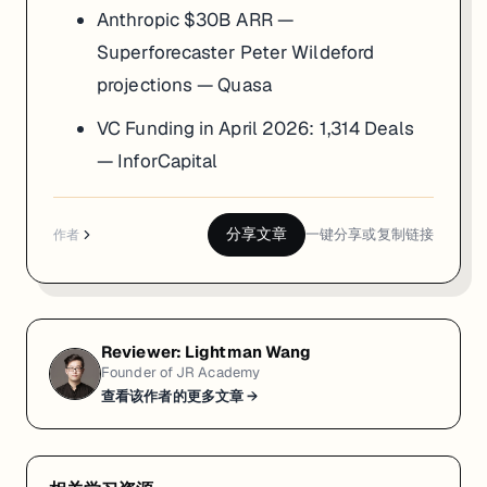
Anthropic $30B ARR —
Superforecaster Peter Wildeford
projections — Quasa
VC Funding in April 2026: 1,314 Deals
— InforCapital
分享文章
一键分享或复制链接
作者
Reviewer:
Lightman Wang
Founder of JR Academy
查看该作者的更多文章 →