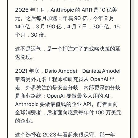
Anthropic 的 IPO 目标估值是 8000 亿美元，正在为上市做准备
2025 年 1 月，Anthropic 的 ARR 是 10 亿美
Sam Altman 上周在一档播客里说，Anthropic 在搞"fear-bas
元。之后每月加速：年底 90 亿，今年 2 月
真正的裁判，是上市后财报审计里的那几行数字，不是现在这场互骂。
140 亿，3 月 190 亿，4 月 7 日，300 亿。15
个月，30 倍。
三、增速背后的隐患
这不是运气，是一个押注对了的战略决策的延
300 亿 ARR 的故事有个注脚，这两个月同样写下了。
迟兑现。
一次系统更新意外暴露了 Claude Code 的内部开发文件，外部用户短暂获得
2021 年底，Dario Amodei、Daniela Amodei
这三件事单独看都不算危机。但它们发生在同一个窗口期，说明 Anthr
带着另外九名工程师和研究员从 OpenAI 出
四、AI 商业化的基本规律
走。外界关注的是安全分歧，内部更深的分歧
是商业路线：OpenAI 要做最多人用的 AI，
这个故事说明的规律不新，但在 AI 行业里一直被忽视。
Anthropic 要做最值钱的企业 API。前者面向
在 AI 商业化里，重复购买的价值远高于首次获客。
全球消费者，后者面向愿意每年付 100 万美元
的企业。
OpenAI 选了更性感的路——ChatGPT 全球 2 亿用户，产品力
这个逻辑 20 年前 Salesforce 就验证过了。它当年在 CRM 战
这个选择在 2023 年看起来很保守。那一年