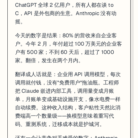
ChatGPT 全球 2 亿用户，所有人都在谈 to
OpenAI 也看到了这条路，过去 12 个月加速收购企业软件公司，ChatGP
C，API 是外包商的生意。Anthropic 没有动
但 4 月 7 日那一天，先到的是 Anthropic。
摇。
会计题的最终答案，等两家都上市再说。
今天的数字是结果：80% 的营收来自企业客
户。今年 2 月，年付超过 100 万美元的企业客
数据来源
户有 500 家；不到 60 天后，超过了 1000
Anthropic Passed OpenAI in Revenue: $30B ARR April 2026 —
家。翻倍，发生在两个月内。
Anthropic Just Passed OpenAI in Revenue. While Spending 4x 
Anthropic's growing pains mount ahead of OpenAI showdown 
翻译成人话就是：企业用 API 调用模型，每次
AI demand is inflated, and only Anthropic is being realistic —
Anthropic $30B ARR — Superforecaster Peter Wildeford proje
调用就付钱，没有"免费用户"拖油瓶。工程师
VC Funding in April 2026: 1,314 Deals — InforCapital
把 Claude 嵌进内部工具，调用量变成月账
单，月账单变成基础设施开支，像水电费一样
自动续费。这种收入结构，客户粘性天然比消
费端高一个数量级——换模型意味着重写代
码、重测系统，迁移成本就是护城河。