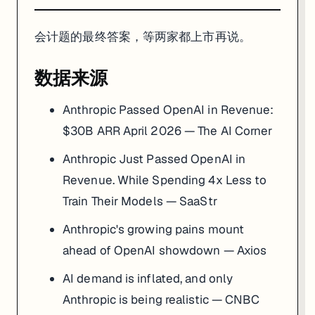
会计题的最终答案，等两家都上市再说。
数据来源
Anthropic Passed OpenAI in Revenue:
$30B ARR April 2026 — The AI Corner
Anthropic Just Passed OpenAI in
Revenue. While Spending 4x Less to
Train Their Models — SaaStr
Anthropic's growing pains mount
ahead of OpenAI showdown — Axios
AI demand is inflated, and only
Anthropic is being realistic — CNBC