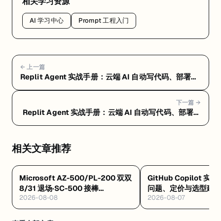
相关学习资源
AI 学习中心
Prompt 工程入门
← 上一篇
Replit Agent 实战手册：云端 AI 自动写代码、部署一
条龙 — Replit Agent 常见问题 FAQ：定价、选型和避
坑指南
下一篇 →
Replit Agent 实战手册：云端 AI 自动写代码、部署一
条龙 — Replit Agent 是什么：浏览器里让 AI 自动写
代码、测试、部署的云端平台
相关文章推荐
Microsoft AZ-500/PL-200 双双
GitHub Copilot 实
8/31 退场·SC-500 接棒
问题、定价与选型建
2026-08-08
2026-08-07
·Databricks GenAI 工程认证解析
·Google GEAR 免费 AI 课