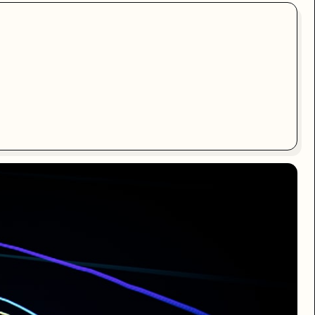
00 亿美元。同一周，OpenAI 的数字停在 250 亿。这是历史上第一次，一家
0 亿，今年 2 月 140 亿，3 月 190 亿，4 月 7 日，300 亿。15 个月，3
名工程师和研究员从 OpenAI 出走。外界关注的是安全分歧，内部更深的分歧是商
人都在谈 to C，API 是外包商的生意。Anthropic 没有动摇。