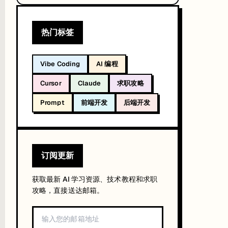
倍，发生在两个月内。
单，月账单变成基础设施开支，像水电费一样自动续费。这种收入结构，客户
热门标签
快的产品迭代。
Vibe Coding
AI 编程
Cursor
Claude
求职攻略
Prompt
前端开发
后端开发
 应该在 220 亿左右。
e Cloud 上调用 Claude，算力成本由 Anthropic 的额度抵扣。An
订阅更新
获取最新 AI 学习资源、技术教程和求职
攻略，直接送达邮箱。
更快。Dresser 的那篇采访，措辞选择"虚高了几十亿"而不是"会计方法不同
。Anthropic 的"宪法 AI"和安全护栏确实是它一贯的核心卖点，Altman