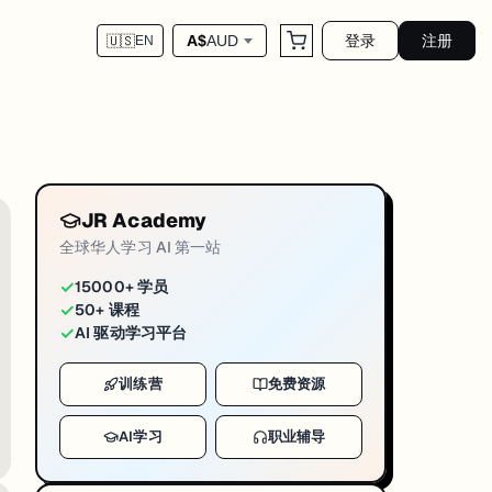
登录
注册
A$
AUD
🇺🇸
EN
JR Academy
全球华人学习 AI 第一站
✓
15000+ 学员
✓
50+ 课程
✓
AI 驱动学习平台
训练营
免费资源
AI学习
职业辅导