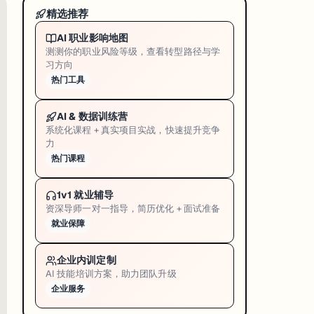
精选推荐
AI 职业影响地图
测测你的职业风险等级，查看转型路径与学
习方向
热门工具
AI & 数据训练营
系统化课程 + 真实项目实战，快速提升竞争
从 OpenAI 出走的公司，在商业规模上超越了它的出发点。
力
热门课程
1v1 就业辅导
资深导师一对一指导，简历优化 + 面试准备
就业保障
0 倍。
企业内训定制
AI 技能培训方案，助力团队升级
业路线：OpenAI 要做最多人用的 AI，Anthropic 要做最值钱的企业 
企业服务