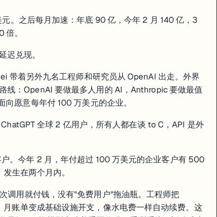
 10 亿美元。之后每月加速：年底 90 亿，今年 2 月 140 亿，3
30 倍。
延迟兑现。
了对 Anthropic 产品路线图的只读访问权限——这是 Anthropic 最
a Amodei 带着另外九名工程师和研究员从 OpenAI 出走。外界
opic 的内部运营能力还没追上它的营收增速。工程团队在赶模型进度，
penAI 要做最多人用的 AI，Anthropic 要做最值
面向愿意每年付 100 万美元的企业。
atGPT 全球 2 亿用户，所有人都在谈 to C，API 是外
。今年 2 月，年付超过 100 万美元的企业客户有 500
无可争议，品牌渗透了一整代人。Anthropic 选了更无聊的路——AP
翻倍，发生在两个月内。
争里赢的原因不是功能最好，是让销售经理每天都要登录。系统一旦嵌入业务流程，替
每次调用就付钱，没有"免费用户"拖油瓶。工程师把
T Enterprise 全面推进，GPT-5.5 的企业功能专门强化。这场比赛
账单，月账单变成基础设施开支，像水电费一样自动续费。这