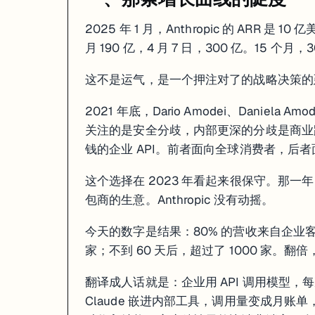
真正的裁判，是上市后财报审计里的那几行数字，不是现在这场互骂。
2025 年 1 月，Anthropic 的 ARR 是
三、增速背后的隐患
月 190 亿，4 月 7 日，300 亿。15 个月，
300 亿 ARR 的故事有个注脚，这两个月同样写下了。
这不是运气，是一个押注对了的战略决策的
一次系统更新意外暴露了 Claude Code 的内部开发文件，外部用户短暂获得
2021 年底，Dario Amodei、Daniel
这三件事单独看都不算危机。但它们发生在同一个窗口期，说明 Anthr
关注的是安全分歧，内部更深的分歧是商业路线：O
钱的企业 API。前者面向全球消费者，后者
四、AI 商业化的基本规律
这个选择在 2023 年看起来很保守。那一年 Ch
这个故事说明的规律不新，但在 AI 行业里一直被忽视。
包商的生意。Anthropic 没有动摇。
在 AI 商业化里，重复购买的价值远高于首次获客。
今天的数字是结果：80% 的营收来自企业客户
OpenAI 选了更性感的路——ChatGPT 全球 2 亿用户，产品力
家；不到 60 天后，超过了 1000 家。
这个逻辑 20 年前 Salesforce 就验证过了。它当年在 CRM 战
翻译成人话就是：企业用 API 调用模型，
OpenAI 也看到了这条路，过去 12 个月加速收购企业软件公司，ChatGP
Claude 嵌进内部工具，调用量变成月
但 4 月 7 日那一天，先到的是 Anthropic。