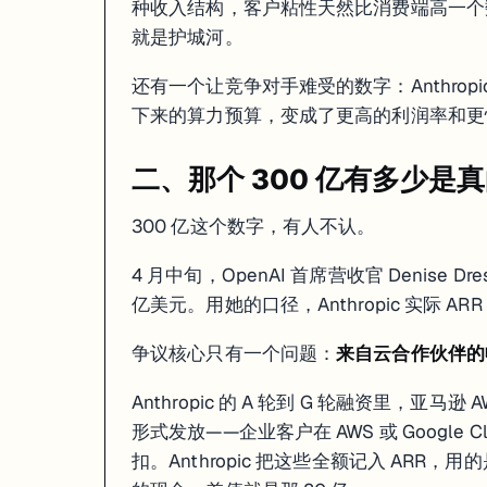
种收入结构，客户粘性天然比消费端高一个
就是护城河。
会计题的最终答案，等两家都上市再说。
还有一个让竞争对手难受的数字：Anthropi
数据来源
下来的算力预算，变成了更高的利润率和更
Anthropic Passed OpenAI in Revenue: $30B ARR April 2026 —
Anthropic Just Passed OpenAI in Revenue. While Spending 4x 
二、那个 300 亿有多少是
Anthropic's growing pains mount ahead of OpenAI showdown 
AI demand is inflated, and only Anthropic is being realistic —
Anthropic $30B ARR — Superforecaster Peter Wildeford proje
300 亿这个数字，有人不认。
VC Funding in April 2026: 1,314 Deals — InforCapital
4 月中旬，OpenAI 首席营收官 Denise Dr
亿美元。用她的口径，Anthropic 实际 ARR
争议核心只有一个问题：
来自云合作伙伴的
Anthropic 的 A 轮到 G 轮融资里，亚马逊
形式发放——企业客户在 AWS 或 Google Cl
扣。Anthropic 把这些全额记入 ARR