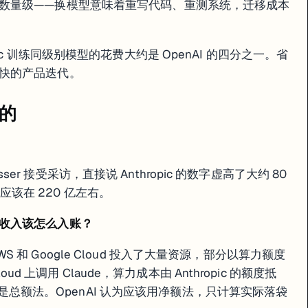
数量级——换模型意味着重写代码、重测系统，迁移成本
c 训练同级别模型的花费大约是 OpenAI 的四分之一。省
快的产品迭代。
 The AI Corner
Less to Train Their Models — SaaStr
真的
— Axios
 CNBC
ctions — Quasa
esser 接受采访，直接说 Anthropic 的数字虚高了大约 80
 应该在 220 亿左右。
收入该怎么入账？
 AWS 和 Google Cloud 投入了大量资源，部分以算力额度
oud 上调用 Claude，算力成本由 Anthropic 的额度抵
，用的是总额法。OpenAI 认为应该用净额法，只计算实际落袋