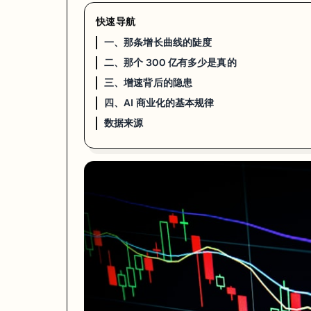
快速导航
一、那条增长曲线的陡度
二、那个 300 亿有多少是真的
三、增速背后的隐患
四、AI 商业化的基本规律
数据来源
2026 年 4 月 7 日，Anthropic 的年化营收（ARR）越过了 3
Dario Amodei 没有发公告。官方沉默，数字自己说话。
一、那条增长曲线的陡度
2025 年 1 月，Anthropic 的 ARR 是 10 亿美元。之后每月加速：年底 9
这不是运气，是一个押注对了的战略决策的延迟兑现。
2021 年底，Dario Amodei、Daniela Amodei 带着另外九
这个选择在 2023 年看起来很保守。那一年 ChatGPT 全球 2 亿用户，所有