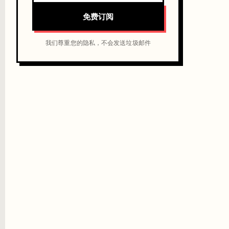
免费订阅
我们尊重您的隐私，不会发送垃圾邮件
核心产品线的内部机密。同期，20 美元月费 Pro 计划的用户发现 Claude
产品团队在谈企业合同，安全审查和用户沟通在被压缩。这是快速增长公司最
I 优先，企业合同，按调用量收费，一家一家谈。但无聊的模型更赚钱，因为每
换成本就是护城河。Anthropic 在 AI 层面复刻了这件事：让企业工程
还有很多局没下完，300 亿和 250 亿的差距下一个季度就可能翻转。