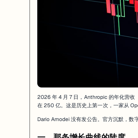
今天的数字是结果：80% 的营收来自企业客户。今年 2 月，年付超过 100
翻译成人话就是：企业用 API 调用模型，每次调用就付钱，没有"免
还有一个让竞争对手难受的数字：Anthropic 训练同级别模型的花费大
二、那个 300 亿有多少是真的
300 亿这个数字，有人不认。
4 月中旬，OpenAI 首席营收官 Denise Dresser 接受采访，直接说 An
争议核心只有一个问题：
来自云合作伙伴的收入该怎么入账？
Anthropic 的 A 轮到 G 轮融资里，亚马逊 AWS 和 Google C
2026 年 4 月 7 日，Anthropic 的年
两种方法都合规，两家都知道。但一个是 300 亿，另一个是 220 亿，I
在 250 亿。这是历史上第一次，一家从 O
我的判断是：这场会计争议本质上是一场 IPO 叙事战。
Dario Amodei 没有发公告。官方沉默，
Anthropic 的 IPO 目标估值是 8000 亿美元，正在为上市做准备
Sam Altman 上周在一档播客里说，Anthropic 在搞"fear-bas
一、那条增长曲线的陡度