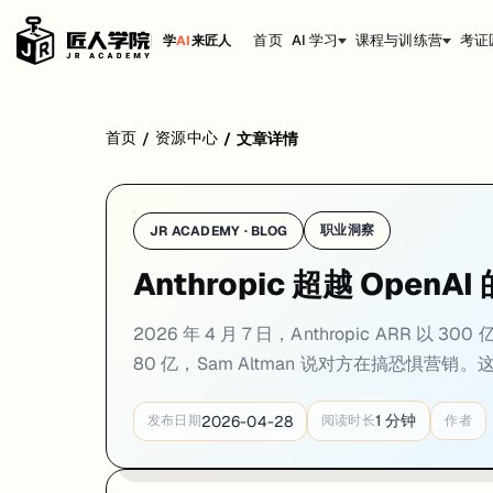
首页
AI 学习
课程与训练营
考证
学
AI
来匠人
首页
资源中心
/
/
文章详情
职业洞察
JR ACADEMY · BLOG
Anthropic 超越 Open
2026 年 4 月 7 日，Anthropic ARR 以 3
80 亿，Sam Altman 说对方在搞恐惧营销
1
分钟
2026-04-28
发布日期
阅读时长
作者