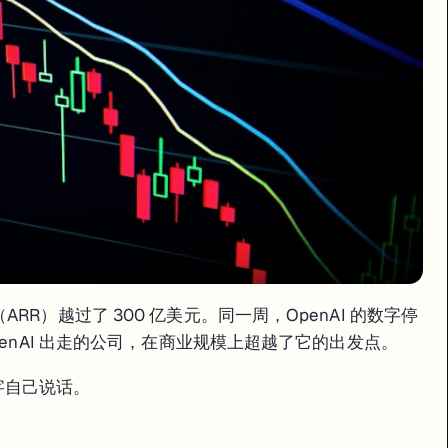
 万美元的企业客户有 500 家；不到 60 天后，超过了 1000 家。翻
费用户"拖油瓶。工程师把 Claude 嵌进内部工具，调用量变成月账
约是 OpenAI 的四分之一。省下来的算力预算，变成了更高的利润率和更
thropic 的数字虚高了大约 80 亿美元。用她的口径，Anthropic 实际 ARR
loud 投入了大量资源，部分以算力额度形式发放——企业客户在 AWS 或 Googl
化营收（ARR）越过了 300 亿美元。同一周，OpenAI 的数字停
PO 估值就差了几百亿。
penAI 出走的公司，在商业规模上超越了它的出发点。
数字自己说话。
。OpenAI 是它最直接的对标对象——投资人看的就是谁的 ARR 更高、增速
ed marketing"——把模型安全能力往夸张了讲，目的是让企业客户不敢换模型