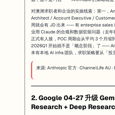
对澳洲求职者和企业的实操线索：第一，Anthrop
Architect / Account Executive / C
周就会有 JD 出来 —— 有 enterprise
业用 Claude 的合规和数据驻留问题（去年
正式有人接，POC 周期会从平均 3 个月缩
2026Q1 开始就不是「概念阶段」了 —— Anth
本有本地 AI infra 团队，求职策略要从「投美
一句话
: Gemini 3 Deep Think 推理模式重做，Deep Research + De
来源:
Anthropic 官方
·
ChannelLife AU
·
Google 04-27 同时甩了两件事。第一，Gemini 3 的 Deep Thin
真正值得拎出来的不是「Google 也做了 Deep Research」 ——
对工程师和产品的实操线索：第一，做 RAG / 研究类产品的（咨询公司、律所、医疗 / 
2. Google 04-27 升级 Gem
来源:
Google Blog
·
VentureBeat
·
Gemini API Changelog
Research + Deep Resea
3. DeepSeek 同日开源 V4 系列：Pro 1.6T 