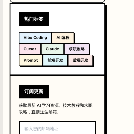
热门标签
 Claude 永远不接广告。
urmouzis 是从 Snowflake 跳过来的，原职位是 SVP for Au
Vibe Coding
AI 编程
API 支出的
40%
，OpenAI 从 2023 年的 50% 跌到 27%，这是过去三年最
Cursor
Claude
求职攻略
e / Customer Engineer 这几个岗会优先在悉尼招，看 LinkedIn
Prompt
前端开发
后端开发
Gemini API，原生 MCP
订阅更新
获取最新 AI 学习资源、技术教程和求职
攻略，直接送达邮箱。