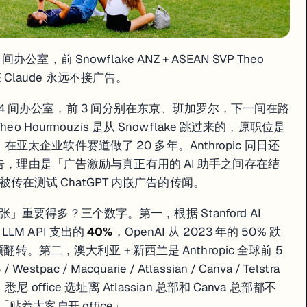
 间办公室，前 Snowflake ANZ + ASEAN SVP Theo
态 Claude 永远不接广告。
太区第 4 间办公室，前 3 间分别在东京、班加罗尔，下一间在路
 Hourmouzis 是从 Snowflake 跳过来的，原职位是
& ASEAN，在亚太企业软件赛道做了 20 多年。Anthropic 同日还
广告，理由是「广告激励与真正有用的 AI 助手之间存在结
月被传在测试 ChatGPT 内嵌广告的传闻。
要得多？三个数字。第一，根据 Stanford AI
 LLM API 支出的
40%
，OpenAI 从 2023 年的 50% 跌
转。第二，澳大利亚 + 新西兰是 Anthropic 全球前 5
ac / Macquarie / Atlassian / Canva / Telstra
ffice 选址离 Atlassian 总部和 Canva 总部都不
「贴着大客户开 office」。