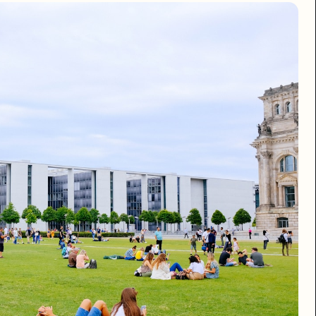
 ANZ + ASEAN SVP Theo Hourmouzis 任 ANZ 总经理，同步官方表态
在东京、班加罗尔，下一间在路上的是首尔。这次同步任命的 ANZ 总经理 Theo Ho
ford AI Index 2026，Anthropic 已经拿下全球企业 LLM 
打开，AI Solutions Architect / Account Executiv
k：Deep Research + Deep Research Max 上 