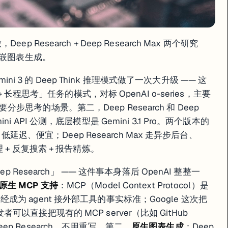
做，Deep Research + Deep Research Max 两个研究
+ 内嵌图表生成。
ini 3 的 Deep Think 推理模式做了一次大升级 —— 这
 长程思考」任务的模式，对标 OpenAI o-series，主要
考的场景。第二，Deep Research 和 Deep
mini API 公测，底层模型是 Gemini 3.1 Pro。两个版本的
低延迟、便宜；Deep Research Max 走异步后台、
间推理 + 反复搜索 + 报告精炼。
 Research」 —— 这件事本身落后 OpenAI 整整一
原生 MCP 支持
：MCP（Model Context Protocol）是
 年已经成为 agent 接外部工具的事实标准；Google 这次把
活）和 V4-Flash（284B / 13B 激活），两版本都支持 1M 上下文，全部开源。
开发者可以直接把现有的 MCP server（比如 GitHub
 Deep Research，不用重写。第二，
原生图表生成
：Deep
本一起开源放出来。
V4-Pro
：总参数 1.6 万亿、激活 490 亿、典型 MoE 架