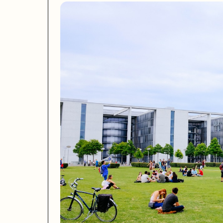
一句话
: Anthropic 04-27 在悉尼开亚太第 4 间办公室，前 Snowflake
Anthropic 04-27 正式在悉尼开了亚太区第 4 间办公室，前 3 间分别
为什么这件事比一次普通的「区域办公室开张」重要得多？三个数字。第一，根据 Stan
对澳洲求职者和企业的实操线索：第一，Anthropic Sydney 早期员工窗口正式
来源:
Anthropic 官方
·
ChannelLife AU
·
Bloomberg
2. Google 04-27 升级 Gemini 3 Deep Thin