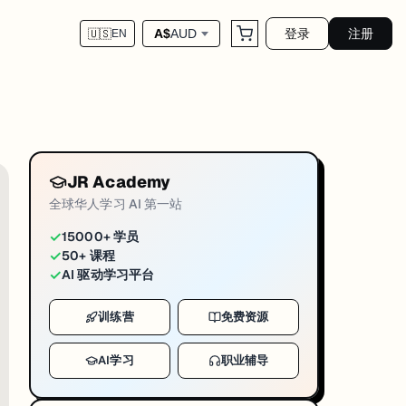
登录
注册
A$
AUD
🇺🇸
EN
JR Academy
全球华人学习 AI 第一站
✓
15000+ 学员
✓
50+ 课程
✓
AI 驱动学习平台
训练营
免费资源
AI学习
职业辅导