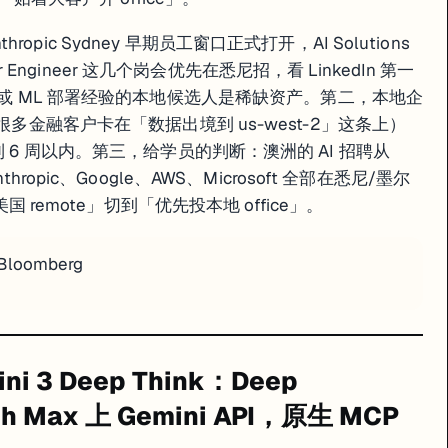
ic Sydney 早期员工窗口正式打开，AI Solutions
ustomer Engineer 这几个岗会优先在悉尼招，看 LinkedIn 第一
 sales 或 ML 部署经验的本地候选人是稀缺资产。第二，本地企
很多金融客户卡在「数据出境到 us-west-2」这条上）
到 6 周以内。第三，给学员的判断：澳洲的 AI 招聘从
ropic、Google、AWS、Microsoft 全部在悉尼/墨尔
国 remote」切到「优先投本地 office」。
ep Research Max 两个研究 agent 上 Gemini API 公测，原生 MCP + 
Bloomberg
k 推理模式做了一次大升级 —— 这是 Gemini 3 系列里专门跑「需要多步推理 + 
 这件事本身落后 OpenAI 整整一年。值得说的是两个具体技术细节。第一，
原生 
投研），本周必须把 Deep Research Max 当作 OpenAI Deep Re
ini 3 Deep Think：Deep
rch Max 上 Gemini API，原生 MCP
参数刷新 MoE 上限、Flash 284B 卡住企业 API 成