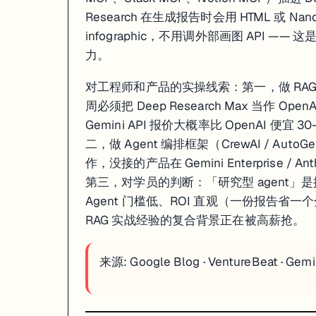
Research 在生成报告时会用 HTML 或 Nan
为什么这件事的重量级超过普通的「又一个开源模型」？放进时间线看就清楚了。同一周（
infographic，不用调外部画图 API —
对工程师和团队的实操线索：第一，国内做 RAG / Agent 的本周可以开始做 V
力。
来源:
Caixin Global
·
Caproasia
·
CnTechPost
对工程师和产品的实操线索：第一，做 RAG
周必须把 Deep Research Max 当作 Open
4. xAI 发 Grok Voice Think Fast 1.0：
Gemini API 报价大概率比 OpenAI 便宜
二，做 Agent 编排框架（CrewAI / AutoG
作，没接的产品在 Gemini Enterprise / A
第三，对学员的判断：「研究型 agent」是接下
Agent 门槛低、ROI 直观（一份报告省一个分析
RAG 实战经验的复合背景正在被高薪抢。
来源:
Google Blog
·
VentureBeat
·
Gemi