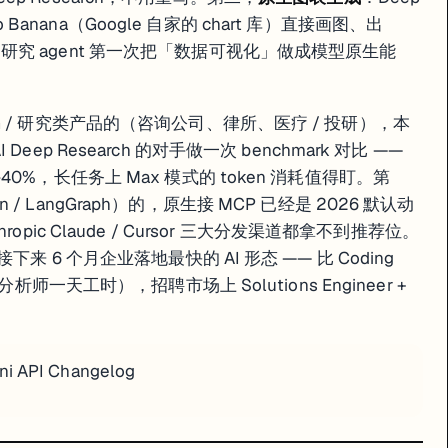
o Banana（Google 自家的 chart 库）直接画图、出
04-22）Bloomberg 披露 DeepSeek 启动 200 亿美元估值
— 这是研究 agent 第一次把「数据可视化」做成模型原生能
4-Flash 替换 GPT-4o-mini 的 cost benchmark，特别
 / 研究类产品的（咨询公司、律所、医疗 / 投研），本
AI Deep Research 的对手做一次 benchmark 对比 ——
τ-voice Bench 全球第一，已在 Starlink 电话客服跑
 30-40%，长任务上 Max 模式的 token 消耗值得盯。第
en / LangGraph）的，原生接 MCP 已经是 2026 默认动
nthropic Claude / Cursor 三大分发渠道都拿不到推荐位。
来 6 个月企业落地最快的 AI 形态 —— 比 Coding
师一天工时），招聘市场上 Solutions Engineer +
ni API Changelog