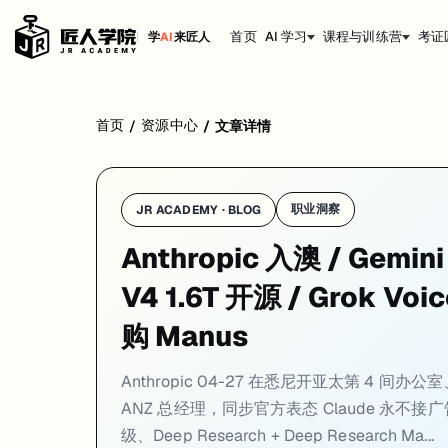
首页
AI 学习
课程与训练营
考证
学
AI
来匠人
1. Anthropic 悉尼办公室开张：Theo Hourm
首页
资源中心
/
/
文章详情
职业洞察
JR ACADEMY · BLOG
Anthropic 入澳 / Gemini
V4 1.6T 开源 / Grok Voi
购 Manus
Anthropic 04-27 在悉尼开亚太第 4 间办公室、前 
ANZ 总经理，同步官方表态 Claude 永不接广告；G
级、Deep Research + Deep Research Ma...