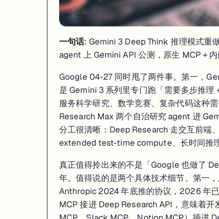
一句话
: Gemini 3 Deep Think 推理模式重
agent 上 Gemini API 公测，原生 MCP 
Google 04-27 同时甩了两件事。第一，Gem
是 Gemini 3 系列里专门跑「需要多步推理 +
服务科学研究、数学竞赛、复杂代码这种需要分步思
Research Max 两个自治研究 agent 进 Ge
分工很清晰：Deep Research 走交互前端、
extended test-time compute、长时
真正值得拎出来的不是「Google 也做了 Deep
年。值得说的是两个具体技术细节。第一，
Anthropic 2024 年底推的协议，2026
一句话
: DeepSeek 04-27 同日发 V4-Pro（1.6T 参数 / 49B 激
MCP 接进 Deep Research API，意味着
MCP、Slack MCP、Notion MCP）插进
DeepSeek 04-27 在融资新闻持续发酵的同一天，把 V4 系列两个版