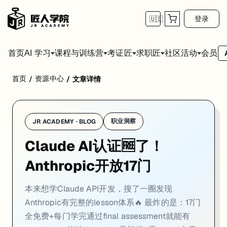
登录
🇺🇸
首页
会员
AI 学习
课程与训练营
考证匠
求职匠
社区活动
首页
资源中心
/
/
文章详情
本来想学Claude API开发，搜了一圈发现Anthropic有完整的lesson体系
最炸的是：17门全免费+每门学完通过final assessment就能有certificate
内容分得非常细： 想用Claude提效的学Claude和AI Fluency 开发者学API
职业洞察
JR ACADEMY · BLOG
我自己先看完了MCP那两门，通过final assessment后直接download cer
Claude AI认证🆓了！
Claude Code那几门也很实用！不只教你用，还教你怎么创建Skills和sub
Anthropic开放17门
适合开发者的路径： Claude打基础→API开发→MCP入门→MCP高级→Cl
本来想学Claude API开发，搜了一圈发现
Anthropic有完整的lesson体系🔥 最炸的是：17门
全免费+每门学完通过final assessment就能有