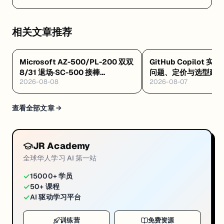
股权 / Gemini 4 前瞻 / 微软 OpenAI 非独家 / 76% 企
业设 CAIO
相关文章推荐
Microsoft AZ-500/PL-200 双双
GitHub Copilot 实
8/31 退场·SC-500 接棒
问题、定价与选型建
2026-08-08
2026-08-07
·Databricks GenAI 工程认证解析
·Google GEAR 免费 AI 课
查看全部文章 →
JR Academy
全球华人学习 AI 第一站
✓
15000+ 学员
✓
50+ 课程
✓
AI 驱动学习平台
训练营
免费资源