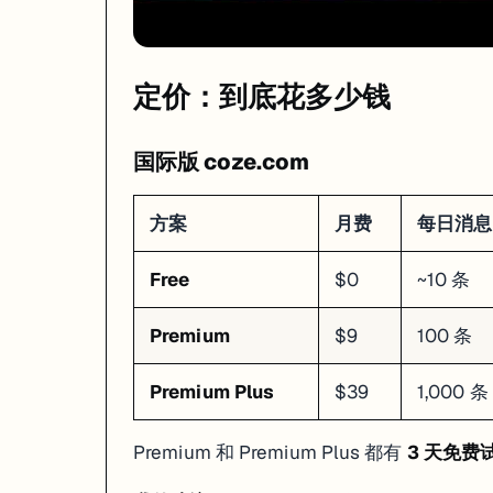
API key 有没有填
域名白名单有没有加
插件版本是不是最新的
定价：到底花多少钱
知识库检索不准
调这三个参数：
国际版 coze.com
# 推荐配置

retrieval_mode: hybrid      # 混合检索 = 向量 + 关键词

top_k: 5                    # 返回 5 个最相关的片段

方案
月费
每日消息
如果还不准，检查你的文档分片方式。FAQ 类文档建议按条目切分，长
Free
$0
~10 条
工作流死循环
Premium
$9
100 条
Code 节点或条件分支配置不当容易死循环。Coze 有超时保护（默认 10 分钟），但会
Premium Plus
$39
1,000 条
选型对比：Coze vs Dify vs GPTs
维度
Coze
Dify
OpenAI G
Premium 和 Premium Plus 都有
3 天免费
上手难度
最低，注册即用
中等，需配模型
低，ChatGP