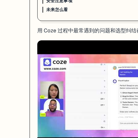
安全注意事项
企业版
按需
私有化部署
未来怎么看
注意：扣子 2026 年 3 月起把个人进阶版从免费涨到了 39.9 元/
省钱技巧
用 Coze 过程中最常遇到的问题和选型
成本优化策略：

├── 简单任务用 GPT-3.5 / Gemini Flash（消耗更少 credits）

├── 复杂任务才上 GPT-4o / Claude

├── 工作流里多用 Code 节点替代 LLM 节点（Code 不消耗 AI cred
├── 知识库检索 + 短 Prompt > 长 Prompt 硬塞上下文

常见踩坑
免费额度突然用完
Coze 的免费额度比 2024 年刚上线时缩水了很多。以前 GPT-4 随
插件调用失败
九成是权限问题。有些插件（比如 Google Search）需要你自己配 API ke