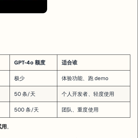
GPT-4o 额度
适合谁
文档建议按标题切分。
极少
体验功能、跑 demo
50 条/天
个人开发者、轻度使用
浪费 credits。排查方法：点工作流右上角 "Test Run"，开启 "Displ
500 条/天
团队、重度使用
PTs
试用
。
T 内操作