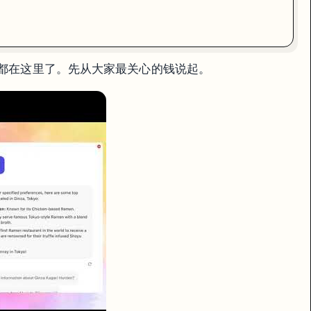
月。资源点当天没用完就清零，不累积。
纠结都在这里了。先从大家最关心的钱说起。
its）

便用，现在免费版每天就 10 来条。如果你的 Bot 要对外服务，必须上付费计
y。在 Plugin 设置页检查：