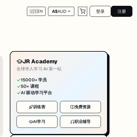
登录
注册
A$
AUD
🇺🇸
EN
JR Academy
全球华人学习 AI 第一站
✓
15000+ 学员
✓
50+ 课程
✓
AI 驱动学习平台
训练营
免费资源
AI学习
职业辅导