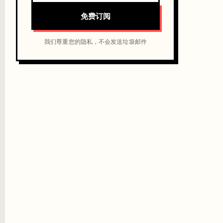
免费订阅
我们尊重您的隐私，不会发送垃圾邮件
ay result of each node" 逐步检查。