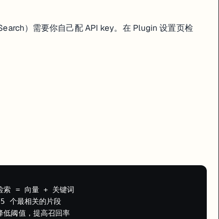
办公操作系统。2.0 版本的 Agent Plan 和 Coze Space 已经在往这
rch）需要你自己配 API key。在 Plugin 设置页检
版本也有了，学习成本低但天花板不低。建议从一个实际需求出发（比如客
混合检索 = 向量 + 关键词

返回 5 个最相关的片段
