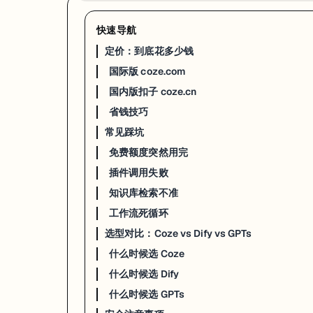
快速导航
定价：到底花多少钱
定价：到底花多少钱
国际版 coze.com
国际版 coze.com
国内版扣子 coze.cn
方案
月费
每日消息
GPT-4o 额度
适合谁
省钱技巧
Free
$0
~10 条
极少
体验功能、跑 demo
常见踩坑
Premium
$9
100 条
50 条/天
个人开发者、轻度使用
免费额度突然用完
Premium Plus
$39
1,000 条
500 条/天
团队、重度使用
插件调用失败
Premium 和 Premium Plus 都有
3 天免费试用
。
知识库检索不准
我的建议
：如果只是学习和体验，免费版够用。如果要认真做一个 Bot 给用户用
工作流死循环
选型对比：Coze vs Dify vs GPTs
国内版扣子 coze.cn
什么时候选 Coze
方案
月费
说明
什么时候选 Dify
免费版
¥0
基础功能，每日限额
什么时候选 GPTs
个人进阶版
¥39.9
每日 500 资源点，当天有效
团队版
按需
多人协作