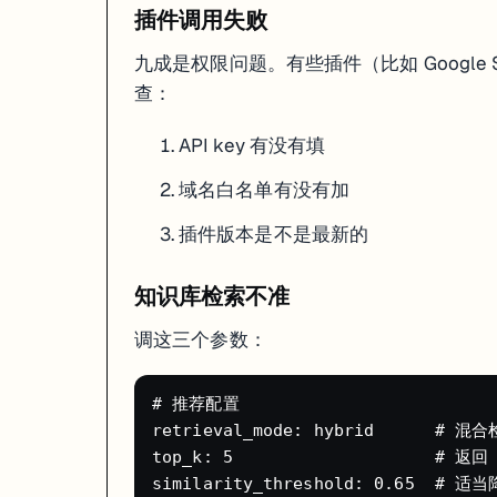
插件调用失败
Coze 的路线很清晰：从聊天机器人平台 → AI Agent 开发平台 → AI 协作
九成是权限问题。有些插件（比如 Google Sea
对开发者来说，现在是用 Coze 的好时机——平台成熟度够了，开源
查：
API key 有没有填
域名白名单有没有加
插件版本是不是最新的
知识库检索不准
调这三个参数：
# 推荐配置

retrieval_mode: hybrid      # 
top_k: 5                    # 