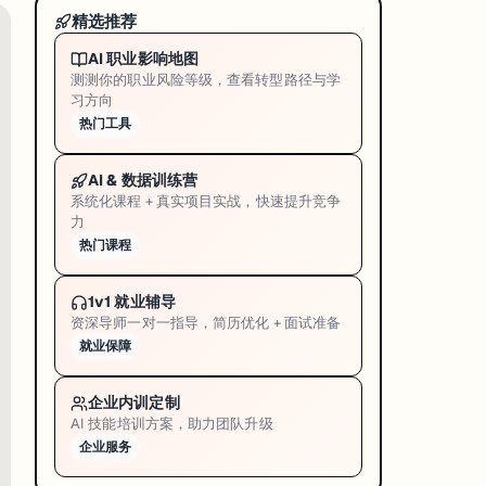
精选推荐
AI 职业影响地图
测测你的职业风险等级，查看转型路径与学
习方向
热门工具
AI & 数据训练营
系统化课程 + 真实项目实战，快速提升竞争
力
热门课程
1v1 就业辅导
资深导师一对一指导，简历优化 + 面试准备
日活很高，否则用不完。
就业保障
企业内训定制
AI 技能培训方案，助力团队升级
企业服务