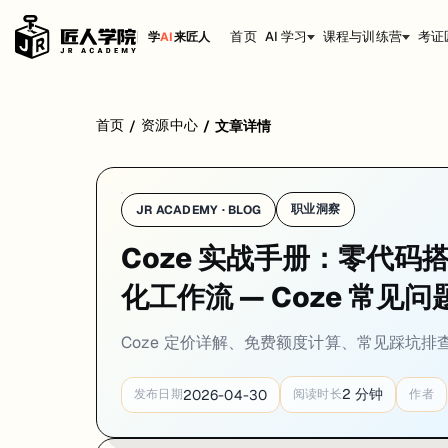
首页
AI 学习
课程与训练营
考证
学
AI
来匠人
用 Coze 过程中最常遇到的问题和选型纠结都在这里了。先从大家最关
首页
资源中心
/
/
文章详情
职业洞察
JR ACADEMY · BLOG
Coze 实战手册：零代码搭
化工作流 — Coze 常见
Coze 定价详解、免费额度计算、常见踩坑排查、
2
分钟
2026-04-30
发布日期
阅读时长
作者