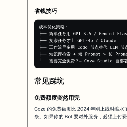
什么时候选 GPTs
省钱技巧
只需要一个
个人助手
，不用发布到外部平台
用户群体
已经在用 ChatGPT
功能简单，不需要工作流
成本优化策略：

├── 简单任务用 GPT-3.5 / Gemini Fla
安全注意事项
├── 复杂任务才上 GPT-4o / Claude

├── 工作流里多用 Code 节点替代 LLM 节点（
如果你用 Coze Studio 自部署：
├── 知识库检索 + 短 Prompt > 长 Pro
不要开放公网注册
：加 IP 白名单或关闭注册入口
沙箱隔离 Code 节点
：Python 执行环境有 RCE 风险
定期更新
：关注 GitHub Release，安全补丁要及时打
API Token 管理
：生产环境用环境变量存 Token，不要硬编码
常见踩坑
# 安全的 Token 管理方式

export COZE_API_TOKEN="your_token_here"

免费额度突然用完
# 在代码里读取

import os

Coze 的免费额度比 2024 年刚上线时缩水
条。如果你的 Bot 要对外服务，必须上付
未来怎么看