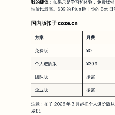
工作流
完整可视化
完整可视化
无
我的建议
：如果只是学习和体验，免费版够用。如
发布渠道
10+ 平台
API / iframe
仅 ChatGPT
性价比最高。$39 的 Plus 除非你的 Bo
自部署
Coze Studio 开源
Docker 成熟
不支持
模型选择
精选（GPT/Claude/Gemini）
极广（100+）
仅 OpenAI
国内版扣子 coze.cn
插件生态
600+
社区 + MCP
Actions（有
长期记忆
内置
需自己实现
有限
定时任务
支持
不支持
不支持
方案
月费
数据隐私
云端托管
可完全自部署
云端托管
免费版
¥0
什么时候选 Coze
想
最快出活
：5 分钟从零到上线
个人进阶版
¥39.9
要发布到
聊天平台
（Discord/Telegram/WhatsApp）
需要
定时任务
：如每天早上自动发新闻摘要
团队版
按需
团队里有非技术人员，需要零代码搭建
什么时候选 Dify
企业版
按需
数据不能出服务器
：Dify Docker 部署，数据 100% 在你手里
要接
私有模型
或 Ollama 本地模型
注意：扣子 2026 年 3 月起把个人进阶版
需要复杂的
企业级 AI 应用
累积。
想要更灵活的 API 集成