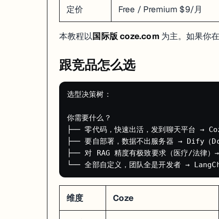
# 快速体验 Coze Studio 开源版

定价
Free / Premium $9/月
git clone https://github.com/coze-dev/coze-studio.git

cd coze-studio

docker compose up -d

本教程以
国际版 coze.com
为主。如果你在
开源版适合想把 Coze 跑在自己服务器上的团队。后面第四章会详细讲
跟竞品怎么选
选型决策树：

你需要什么？

├── 零代码，快速出活，发到聊天平台 → Coz
├── 要自部署，数据不出服务器 → Dify（Do
├── 对 RAG 精度有极致要求（医疗/法律）→ F
维度
Coze