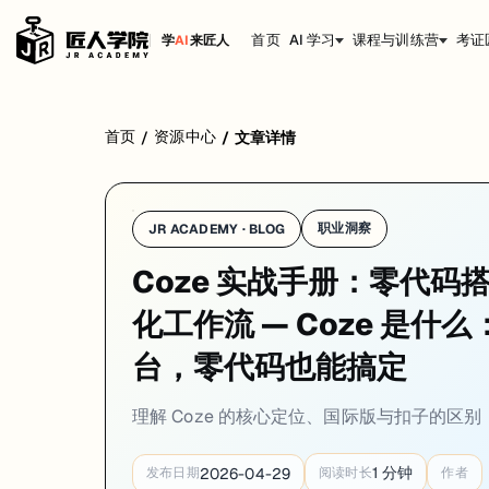
首页
AI 学习
课程与训练营
考证
学
AI
来匠人
Coze 是字节跳动推出的 AI Bot 开发平台——你可以用拖拽的方式搭建
首页
资源中心
/
/
文章详情
职业洞察
JR ACADEMY · BLOG
Coze 实战手册：零代码搭
化工作流 — Coze 是什么
台，零代码也能搞定
理解 Coze 的核心定位、国际版与扣子的区别，以及跟
1
分钟
2026-04-29
发布日期
阅读时长
作者