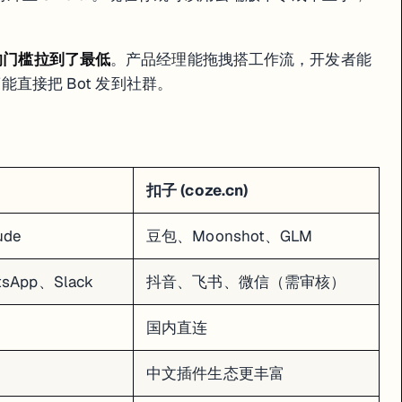
事的门槛拉到了最低
。产品经理能拖拽搭工作流，开发者能
FastGPT
营能直接把 Bot 发到社群。
中等
通过 OneAPI 接入
基础
插件市场
API / 嵌入
扣子 (coze.cn)
ocker
中小企业知识库
ude
豆包、Moonshot、GLM
是最省心的选择。如果你需要私有化部署和数据隔离，看我们的
Dify 实战手册
。
tsApp、Slack
抖音、飞书、微信（需审核）
国内直连
ipt 前端
中文插件生态更丰富