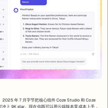
e Studio 和 Coze Loop 开源（Apache 2.0），GitHub 
拖拽搭工作流，开发者能通过 API 把 Bot 集成到自己的应用里，运营能直
n)
GLM
（需审核）
富
一样，换个域名就行。
 年 7 月字节把核心组件 Coze Studio 和 Coze
 48 小时冲上 9K star。现在你既可以用云端版本零成本上手，