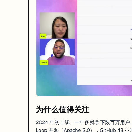
2024 年初上线，一年多就拿下数百万用户。2025 年 7 月字节把核心组件 Coz
火的原因很简单：
它把"让 AI 做事"这件事的门槛拉到了最低
。产品经理能
两个版本：国际版 vs 扣子
维度
Coze 国际版 (coze.com)
扣子 (coze.c
模型
GPT-4o、Gemini 1.5、Claude
豆包、Moonshot、
发布渠道
Discord、Telegram、WhatsApp、Slack
抖音、飞书、微信
访问
全球直连
国内直连
插件生态
600+ 英文插件为主
中文插件生态更丰
定价
Free / Premium $9/月
免费 / 专业版
本教程以
国际版 coze.com
为主。如果你在国内，扣子的操作逻辑几乎
跟竞品怎么选
为什么值得关注
选型决策树：

2024 年初上线，一年多就拿下数百万用户。2025
你需要什么？

├── 零代码，快速出活，发到聊天平台 → Coze

Loop 开源（Apache 2.0），GitHub