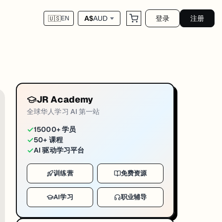
登录
注册
A$
AUD
🇺🇸
EN
elegram、WhatsApp 等十几个渠道。不用写后端，不用自己搞部署。
JR Academy
全球华人学习 AI 第一站
✓
15000+ 学员
✓
50+ 课程
✓
AI 驱动学习平台
训练营
免费资源
AI学习
职业辅导