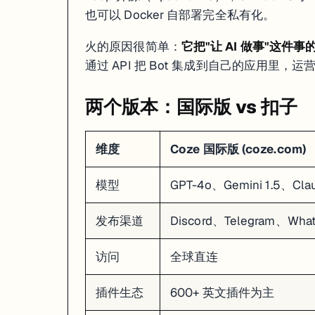
├── 要自部署，数据不出服务器 → Dify（Docker 一键部署）

也可以 Docker 自部署完全私有化。
├── 对 RAG 精度有极致要求（医疗/法律）→ FastGPT

火的原因很简单：
它把"让 AI 做事"这件
维度
Coze
Dify
通过 API 把 Bot 集成到自己的应用里，运
上手速度
最快，注册即用
中等，需配 Docker 或付费云端
模型选择
GPT-4o / Gemini / Claude
100+ 模型
两个版本：国际版 vs 扣子
工作流
可视化拖拽
可视化拖拽
插件生态
600+ 内置 + 自定义
社区插件 + MCP 协议
发布渠道
10+ 聊天平台
API / 嵌入 / iframe
维度
Coze 国际版 (coze.com)
自部署
Coze Studio 开源
Docker / K8s
D
适合谁
快速验证想法、做 C 端 Bot
企业私有化、复杂 AI 应用
模型
GPT-4o、Gemini 1.5、Cla
我的建议
：如果你的目标是"尽快做一个能用的 AI Bot"，Coze 
发布渠道
Discord、Telegram、Wha
开源版本：Coze Studio
访问
全球直连
2025 年 7 月，字节开源了 Coze 的核心：
Coze Studio
：完整的 Bot 开发环境，Go 后端 + React/TypeScr
插件生态
600+ 英文插件为主
Coze Loop
：Agent 调试和评测工具，支持全链路可视化追踪