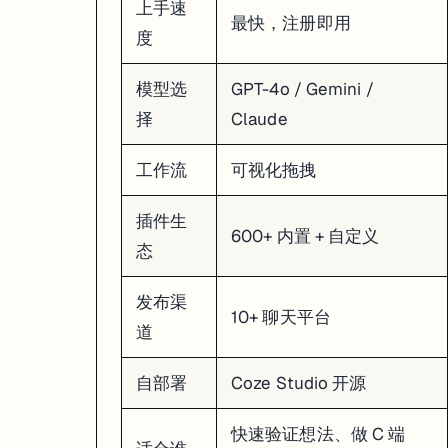
上手速
最快，注册即用
度
模型选
GPT-4o / Gemini /
择
Claude
工作流
可视化拖拽
插件生
600+ 内置 + 自定义
态
发布渠
10+ 聊天平台
道
自部署
Coze Studio 开源
快速验证想法、做 C 端