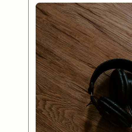
一句话
: Meta 正式发布 Muse Spark，这是其新成立的超级智能实
Meta 于 4 月 8 日发布 Muse Spark，这是该公司超过一年来推出的首款
这一转变被 AI News 等媒体评为「Meta 开源身份的牺牲」。Llam
对 LlamaCon 大会刚刚宣布的 150 万美元开源生态奖项而言，Mus
来源:
CNBC
·
AI News
·
Understanding AI
5. 微软 OpenAI 重签合作协议，多云开放换停止