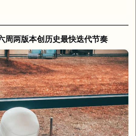
进入「月更」节奏，AI 军备竞赛的迭代速度已超出绝大多数行业观察者的预期。
-5.5，六周两版本创历史最快迭代节奏
5.5 Pro，这距 GPT-5.4 的发布仅过去六周，刷新了 OpenAI 旗舰
档与表格生成、软件操控以及跨工具流程自动化上均超越前代。这些增益并非均
新协议允许 OpenAI 在 Azure 之外使用 AWS、GCP 等云服务，
AI 底座正式易主