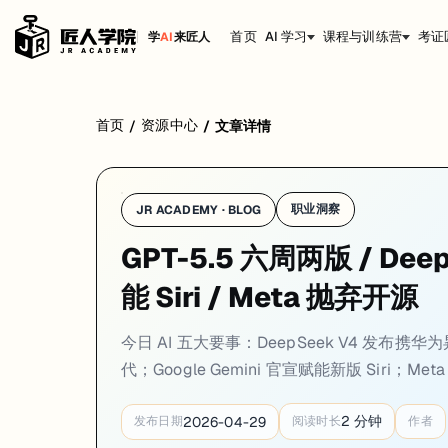
首页
AI 学习
课程与训练营
考证
学
AI
来匠人
1. DeepSeek V4 发布，首度优化华为昇腾，AP
首页
资源中心
/
/
文章详情
一句话
: DeepSeek 发布 V4-Pro（1.6T 参数）与 V4-Flash，
职业洞察
JR ACADEMY · BLOG
DeepSeek 在 2026 年 4 月 24 日正式发布 V4 系列模型，
GPT-5.5 六周两版 / Dee
与前代 V3 相比，V4-Pro 在编程、推理、多语言及长文本处理等核心指标上全
能 Siri / Meta 抛弃开源
本次发布另一大亮点是华为昇腾芯片适配。这是 DeepSeek 首次针对华为昇
来源:
Bloomberg
·
TechCrunch
·
量子位
今日 AI 五大要事：DeepSeek V4 发布携华
代；Google Gemini 官宣赋能新版 Siri；M
2. OpenAI 发布 GPT-5.5，六周两版本创历
2
分钟
2026-04-29
发布日期
阅读时长
作者