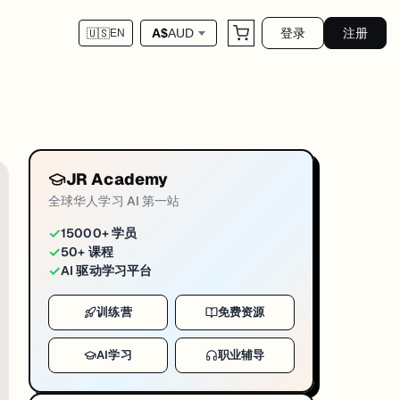
登录
注册
A$
AUD
🇺🇸
EN
JR Academy
总参数、490 亿激活参数）。两款模型均采用混合专家（MoE）架构，支持高达 1
全球华人学习 AI 第一站
e Gemini 3.1 Pro。然而 MIT Technology Revie
✓
15000+ 学员
✓
50+ 课程
属调优。量子位的技术分析显示，适配昇腾后推理效率可达 Nvidia A100
✓
AI 驱动学习平台
训练营
免费资源
AI学习
职业辅导