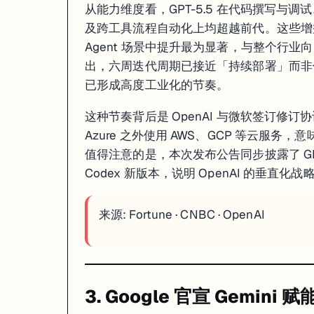
从能力维度看，GPT-5.5 在代码撰写
及跨工具流程自动化上均超越前代。这些增
Agent 场景中提升最为显著，与整个行业向「
出，六周迭代周期已接近「持续部署」而非传
已形成高度工业化的节奏。
这种节奏背后是 OpenAI 与微软签订修订
Azure 之外使用 AWS、GCP 等云服务
值得注意的是，本次发布公告同步披露了 GPT
一句话
: 苹果放弃自研大模型路线，与 Google 正式合作将 Gemini 植入新版 Si
Codex 新版本，说明 OpenAI 的垂直
2026 年 4 月下旬，Google 官方确认正与苹果展开深度 AI 合作：Goo
苹果此番转向意味深长。过去两年，苹果投入重金自研 AI 基础模型，但 Appl
来源:
Fortune
·
CNBC
·
OpenAI
SiliconAngle 的分析指出，Gemini 3.1 Pro 在深度研究基准上
来源:
MacRumors
·
Google Blog
·
SiliconAngle
3. Google 官宣 Gemini
4. Meta 发布 Muse Spark，首款闭源前沿