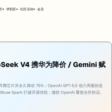
匠
求职匠
社区活动
会员
I 永久降价 75%
全面适配华为昇腾芯片，API 价格永久下调 75%，在中国 AI 市场引爆价格战。
包含 V4-Flash（2840 亿总参数）与旗舰版 V4-Pro（1.6 万亿
pSeek V4 携华为降价 / Gemini 赋
面提升，在主流基准测试上接近甚至追平 OpenAI GPT-5.4 和 Googl
腾 Ascend 950 进行深度软件栈优化，不止于基本兼容，而是实现了硬件专
为昇腾芯片并永久降价 75%；OpenAI GPT-5.5 创六周最快迭
eta Muse Spark 打破开源传统；微软 OpenAI 重签合作协议。
史最快迭代节奏