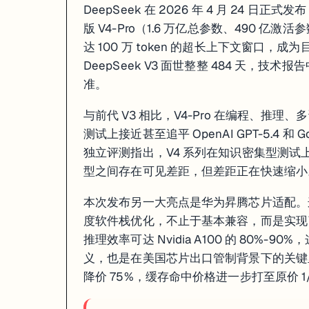
DeepSeek 在 2026 年 4 月 24 日正式
版 V4-Pro（1.6 万亿总参数、490 
达 100 万 token 的超长上下文窗口
DeepSeek V3 面世整整 484 天
准。
与前代 V3 相比，V4-Pro 在编程、
测试上接近甚至追平 OpenAI GPT-5.4 和 Googl
独立评测指出，V4 系列在知识密集型测试上
型之间存在可见差距，但差距正在快速缩小
本次发布另一大亮点是华为昇腾芯片适配。这是 D
度软件栈优化，不止于基本兼容，而是实现
推理效率可达 Nvidia A100 的 80%-9
义，也是在美国芯片出口管制背景下的关键里程碑。
降价 75%，缓存命中价格进一步打至原价 1