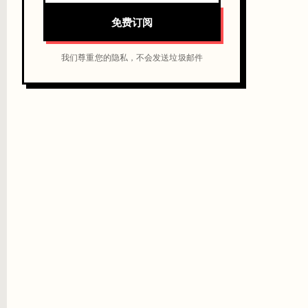
免费订阅
我们尊重您的隐私，不会发送垃圾邮件
模型的最快主版本迭代纪录。GPT-5.5 在 ChatGPT 所有付费套餐中上线，
匀分布，而是在需要多步骤规划和长程记忆的 Agent 场景中提升最为显
意味着 OpenAI 可以更快地将训练和推理规模扩展到全球。值得注意的是，本