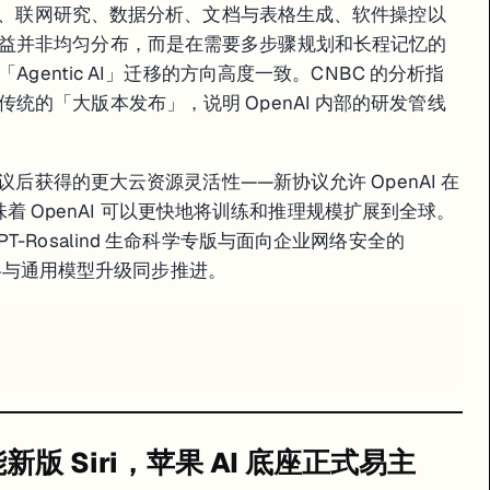
与调试、联网研究、数据分析、文档与表格生成、软件操控以
益并非均匀分布，而是在需要多步骤规划和长程记忆的
Agentic AI」迁移的方向高度一致。CNBC 的分析指
统的「大版本发布」，说明 OpenAI 内部的研发管线
协议后获得的更大云资源灵活性——新协议允许 OpenAI 在
，意味着 OpenAI 可以更快地将训练和推理规模扩展到全球。
-Rosalind 生命科学专版与面向企业网络安全的
ri，苹果 Intelligence 的 AI 底座由 Apple 自研切换为 Gemini 驱
化战略与通用模型升级同步推进。
gle 将作为首选云合作伙伴，与苹果联合开发下一代 Apple Foundation
e Intelligence 发布后被用户和媒体广泛批评为「不够聪明」，与 GP
超越 Gemini 3 Pro 逾 25 个百分点，正是此次苹果合作的技术底气所在。
 赋能新版 Siri，苹果 AI 底座正式易主
模型颠覆开源传统