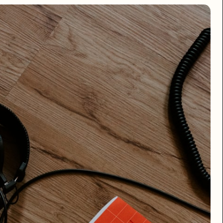
验室的首款产品，采用闭源策略，标志着 Llama 开源路线遭遇战略动摇。
主力 AI 新模型，由首席 AI 官 Alexandr Wang 主导，其所领导的 M
a 系列凭借开源策略成为全球下载量最高的大模型之一，为 Meta 赢得了大量开
e Spark 的闭源决定颇为讽刺。Meta 试图两面下注——用 Llama
分成至 2030