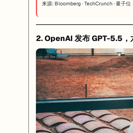
来源:
Bloomberg
·
TechCrunch
·
量子位
一句话
: GPT-5.5 距 GPT-5.4 仅六周即发布，OpenAI 正式
2. OpenAI 发布 GPT
OpenAI 于 2026 年 4 月 23 日发布 GPT-5.5 与 GPT-
从能力维度看，GPT-5.5 在代码撰写与调试、联网研究、数据分析、文
这种节奏背后是 OpenAI 与微软签订修订协议后获得的更大云资源灵活性——
来源:
Fortune
·
CNBC
·
OpenAI
3. Google 官宣 Gemini 赋能新版 Siri，苹果 