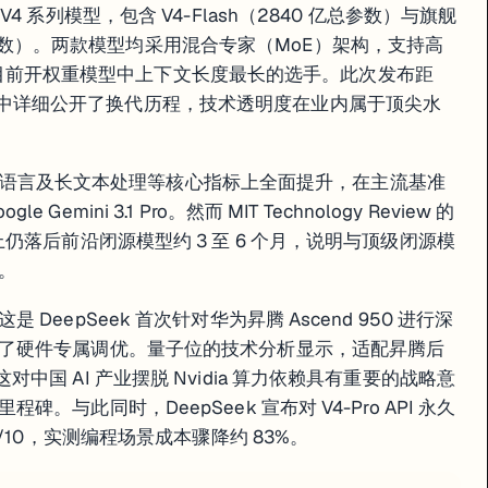
发布 V4 系列模型，包含 V4-Flash（2840 亿总参数）与旗舰
亿激活参数）。两款模型均采用混合专家（MoE）架构，支持高
，成为目前开权重模型中上下文长度最长的选手。此次发布距
，技术报告中详细公开了换代历程，技术透明度在业内属于顶尖水
推理、多语言及长文本处理等核心指标上全面提升，在主流基准
e Gemini 3.1 Pro。然而 MIT Technology Review 的
仍落后前沿闭源模型约 3 至 6 个月，说明与顶级闭源模
。
eepSeek 首次针对华为昇腾 Ascend 950 进行深
了硬件专属调优。量子位的技术分析显示，适配昇腾后
0%，这对中国 AI 产业摆脱 Nvidia 算力依赖具有重要的战略意
与此同时，DeepSeek 宣布对 V4-Pro API 永久
/10，实测编程场景成本骤降约 83%。