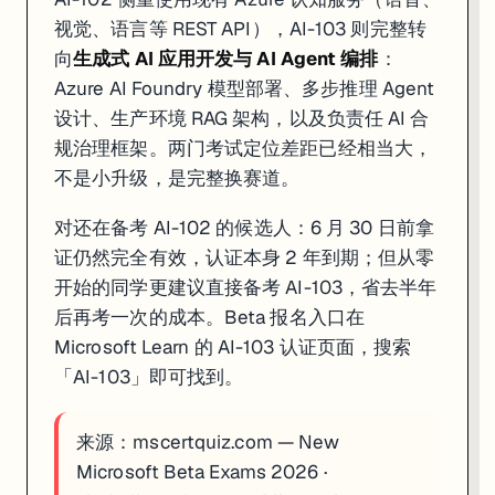
视觉、语言等 REST API），AI-103 则完整转
AWS Cloud Practitioner Essentials
：Foundation 级，约 
Generative AI Essentials on AWS
：新增模块，约 2 小时，免费，覆
向
生成式 AI 应用开发与 AI Agent 编排
：
各服务专项 Deep Dive
：每个 10-30 分钟，适合针对性补漏
Azure AI Foundry 模型部署、多步推理 Agent
登录需要 AWS 账户（免费注册）。付费 Individual 订阅 USD 29/
设计、生产环境 RAG 架构，以及负责任 AI 合
规治理框架。两门考试定位差距已经相当大，
4. Coursera：270+ 完全免费课程（无需绑卡，含评分作业）
不是小升级，是完整换赛道。
适合
：想拿名校课程学习经历但预算为零、不需要官方证书的学员
链接
对还在备考 AI-102 的候选人：6 月 30 日前拿
Coursera 目前仍维护超过 270 门「Full Course, No Cert
证仍然完全有效，认证本身 2 年到期；但从零
开始的同学更建议直接备考 AI-103，省去半年
Coursera Plus 当前有 40% 折扣促销（具体截止日期以官网为准）
后再考一次的成本。Beta 报名入口在
Microsoft Learn 的 AI-103 认证页面，搜索
三、JR Academy 学员行动建议
「AI-103」即可找到。
Azure AI 方向考生本周操作
：现在就去 Microsoft Learn 搜「AI-
来源：
mscertquiz.com — New
Kubernetes 持有者检查自动续期
：登录 Linux Foundatio
Microsoft Beta Exams 2026
·
数据工程师今天 2 小时任务
：直接打开
learn.deeplearning.ai
完成 