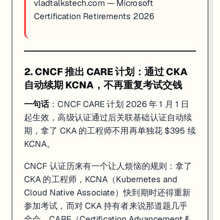
vladtalkstech.com — Microsoft
AWS 零基础入门者
：在 6 月 24 日前去
udacity.com/scholarship
Certification Retirements 2026
AZ-104 备考者
：用 Microsoft Learn 官方
AZ-104 Study Guide
对
2. CNCF 推出 CARE 计划：通过 CKA
自动续期 KCNA，不再重复考试交钱
一句话
：CNCF CARE 计划 2026 年 1 月 1 日
起生效，高级认证通过后关联基础认证自动续
期，拿了 CKA 的工程师不用再单独花 $395 续
KCNA。
CNCF 认证历来有一个让人烦恼的规则：拿了
CKA 的工程师，KCNA（Kubernetes and
Cloud Native Associate）快到期时还得重新
参加考试，而对 CKA 持有者来说那道题几乎
全会。CARE（Certification Advancement &