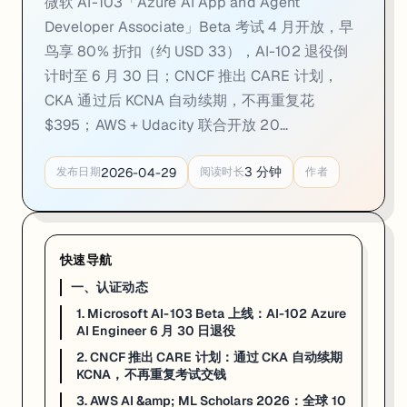
微软 AI-103「Azure AI App and Agent
Developer Associate」Beta 考试 4 月开放，早
一句话
：CNCF CARE 计划 2026 年 1 月 1 日起生效，高级认证通
鸟享 80% 折扣（约 USD 33），AI-102 退役倒
CNCF 认证历来有一个让人烦恼的规则：拿了 CKA 的工程师，KCNA（Kubernete
计时至 6 月 30 日；CNCF 推出 CARE 计划，
规则是这样的：
CKA 通过后 KCNA 自动续期，不再重复花
$395；AWS + Udacity 联合开放 20...
CKA 或 CKAD 通过 / 续期
→ KCNA 自动续期
CKS 通过 / 续期
→ KCSA（Kubernetes and Cloud Native Secu
3
分钟
2026-04-29
发布日期
阅读时长
作者
计划
2026 年 1 月 1 日起生效
，6 月完成系统全面切换。从 1 月 1 日至
来源：
CNCF CARE Program 官方公告
·
Cloud Native Now
3. AWS AI & ML Scholars 2026：全球 10 万免费名额，6 
快速导航
一、认证动态
一句话
：AWS + Udacity 联合开放 10 万个免费 AI 学习名额，顶尖 4
1. Microsoft AI-103 Beta 上线：AI-102 Azure
项目分两阶段：
AI Engineer 6 月 30 日退役
2. CNCF 推出 CARE 计划：通过 CKA 自动续期
Phase 1 — Challenge 阶段（3 月 24 日 — 6 月 24 日）
：大约 10 小时
KCNA，不再重复考试交钱
Phase 2 — Nanodegree（全额资助）
：Phase 1 成绩排名前
4500 名
3. AWS AI &amp; ML Scholars 2026：全球 10