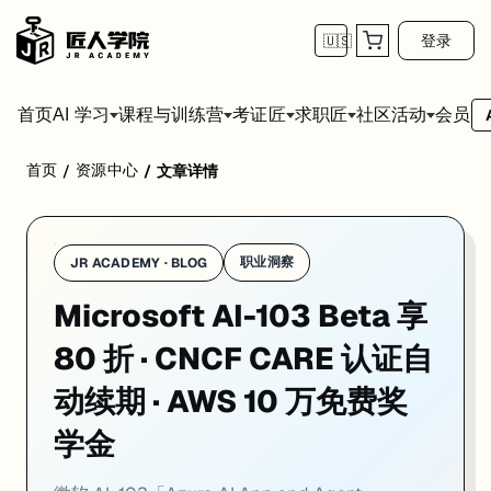
登录
🇺🇸
首页
会员
AI 学习
课程与训练营
考证匠
求职匠
社区活动
首页
资源中心
/
/
文章详情
一、认证动态
1. Microsoft AI-103 Beta 上线：AI-102 Azure AI Engine
职业洞察
JR ACADEMY · BLOG
一句话
：AI-103「Azure AI App and Agent Developer Assoc
Microsoft AI-103 Beta 享
AI-102（Azure AI Engineer Associate）已宣布于
2026 年 6 月 30 日
80 折 · CNCF CARE 认证自
AI-102 侧重使用现有 Azure 认知服务（语音、视觉、语言等 REST API
对还在备考 AI-102 的候选人：6 月 30 日前拿证仍然完全有效，认证本身 
动续期 · AWS 10 万免费奖
来源：
mscertquiz.com — New Microsoft Beta Exams 2026
·
vl
学金
2. CNCF 推出 CARE 计划：通过 CKA 自动续期 KCNA，