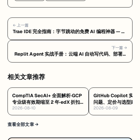
← 上一篇
Trae IDE 完全指南：字节跳动的免费 AI 编程神器 — 常
见问题 FAQ：隐私风险、定价真相与选型建议
下一篇 →
Replit Agent 实战手册：云端 AI 自动写代码、部署一
条龙 — Replit Agent 是什么：浏览器里让 AI 自动写
代码、测试、部署的云端平台
相关文章推荐
CompTIA SecAI+ 全面解析·GCP
GitHub Copilot 实
专业级有效期缩至 2 年·edX 折扣
问题、定价与选型建
2026-08-10
2026-08-09
码 8/12 到期
查看全部文章 →