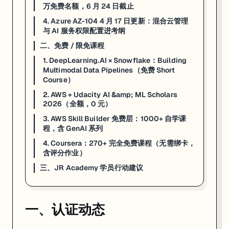
万免费名额，6 月 24 日截止
申请条件：年满 18 岁，
无编程或 AI 基础要求
，全球开放报名。官方申
4. Azure AZ-104 4 月 17 日更新：混合云管理
来源：
AWS Training Blog
·
Opportunities for Youth
与 AI 服务权限配置进考纲
二、免费 / 限免课程
4. Azure AZ-104 4 月 17 日更新：混合云管理与 AI 服务
1. DeepLearning.AI × Snowflake：Building
Multimodal Data Pipelines（免费 Short
一句话
：AZ-104 Microsoft Azure Administrator 4 月 
Course）
2. AWS + Udacity AI &amp; ML Scholars
这次不是换考试代码、不发 v2 版本，而是在现有 AZ-104 框架内精细
2026（全额，0 元）
Azure Arc 混合云管理
：跨本地 + 多云场景的统一资源治理策略
3. AWS Skill Builder 免费层：1000+ 自学课
Azure Monitor 自动化
：告警规则 + Action Group 的全流程配置
程，含 GenAI 系列
Azure AI 服务网络权限
：在特定场景下如何设置连接到 Azure OpenA
成本优化
：Advisor 建议落地与预留实例计划
4. Coursera：270+ 完全免费课程（无需绑卡，
含评分作业）
4 月还有 AI-200（预计取代 AZ-204，beta 原定 4 月 2 日）和 A
三、JR Academy 学员行动建议
来源：
mscertquiz.com — Azure Exam Changes 2026
·
intuned
一、认证动态
二、免费 / 限免课程