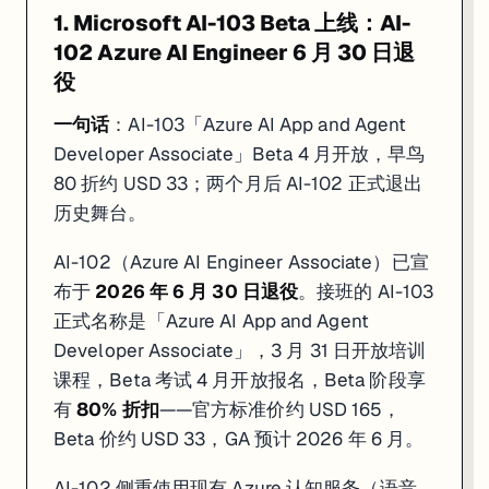
1. DeepLearning.AI × Snowflake：Building Multimodal
1. Microsoft AI-103 Beta 上线：AI-
适合
：想把数据管道从结构化文本延伸到图片、音频、视频处理的数据工程
102 Azure AI Engineer 6 月 30 日退
役
4 月 22 日上线，由 DeepLearning.AI 与 Snowflake 联合推出的免费 
OCR + ASR 文本提取
：把 PDF 图表和会议录音转成 LLM 可直
一句话
：AI-103「Azure AI App and Agent
VLM（视觉语言模型）视频描述
：对视频逐帧生成带时间戳的文
Developer Associate」Beta 4 月开放，早鸟
Multimodal RAG 管道
：跨幻灯片、音频、视频内容的多模态检
80 折约 USD 33；两个月后 AI-102 正式退出
整个 Short Course 完全免费、无需绑卡，典型完成时长 1-2 小时，建议具备 Pyt
历史舞台。
2. AWS + Udacity AI & ML Scholars 2026（全额，0 元）
AI-102（Azure AI Engineer Associate）已宣
布于
2026 年 6 月 30 日退役
。接班的 AI-103
适合
：想系统入门 AI/ML 但没有编程基础、或负担不起 Udacity Nano
正式名称是「Azure AI App and Agent
见上方认证动态第 3 条，重点提醒：报名截止
6 月 24 日
，Challeng
Developer Associate」，3 月 31 日开放培训
课程，Beta 考试 4 月开放报名，Beta 阶段享
3. AWS Skill Builder 免费层：1000+ 自学课程，含 GenAI 
有
80% 折扣
——官方标准价约 USD 165，
Beta 价约 USD 33，GA 预计 2026 年 6 月。
适合
：正在备考 AWS 认证、或需要利用碎片时间补知识点的工程师
链
AWS Skill Builder 免费层目前提供超过 1,000 个自助学习资源，其
AI-102 侧重使用现有 Azure 认知服务（语音、