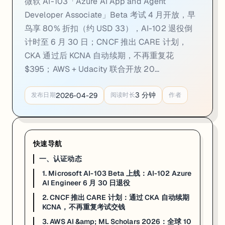
微软 AI-103「Azure AI App and Agent
Developer Associate」Beta 考试 4 月开放，早
一句话
：CNCF CARE 计划 2026 年 1 月 1 日起生效，高级认证通
鸟享 80% 折扣（约 USD 33），AI-102 退役倒
CNCF 认证历来有一个让人烦恼的规则：拿了 CKA 的工程师，KCNA（Kubernete
计时至 6 月 30 日；CNCF 推出 CARE 计划，
规则是这样的：
CKA 通过后 KCNA 自动续期，不再重复花
$395；AWS + Udacity 联合开放 20...
CKA 或 CKAD 通过 / 续期
→ KCNA 自动续期
CKS 通过 / 续期
→ KCSA（Kubernetes and Cloud Native Secu
3
分钟
2026-04-29
发布日期
阅读时长
作者
计划
2026 年 1 月 1 日起生效
，6 月完成系统全面切换。从 1 月 1 日至
来源：
CNCF CARE Program 官方公告
·
Cloud Native Now
3. AWS AI & ML Scholars 2026：全球 10 万免费名额，6 
快速导航
一、认证动态
一句话
：AWS + Udacity 联合开放 10 万个免费 AI 学习名额，顶尖 4
1. Microsoft AI-103 Beta 上线：AI-102 Azure
项目分两阶段：
AI Engineer 6 月 30 日退役
2. CNCF 推出 CARE 计划：通过 CKA 自动续期
Phase 1 — Challenge 阶段（3 月 24 日 — 6 月 24 日）
：大约 10 小时
KCNA，不再重复考试交钱
Phase 2 — Nanodegree（全额资助）
：Phase 1 成绩排名前
4500 名
3. AWS AI &amp; ML Scholars 2026：全球 10