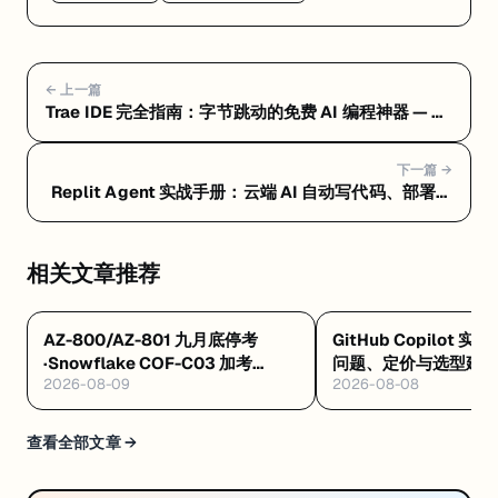
← 上一篇
Trae IDE 完全指南：字节跳动的免费 AI 编程神器 — 常
见问题 FAQ：隐私风险、定价真相与选型建议
下一篇 →
Replit Agent 实战手册：云端 AI 自动写代码、部署一
条龙 — Replit Agent 是什么：浏览器里让 AI 自动写
代码、测试、部署的云端平台
相关文章推荐
AZ-800/AZ-801 九月底停考
GitHub Copilot 实
·Snowflake COF-C03 加考
问题、定价与选型建
2026-08-09
2026-08-08
Cortex AI·AWS 十万免费 AI 席
8/4 开训
查看全部文章 →