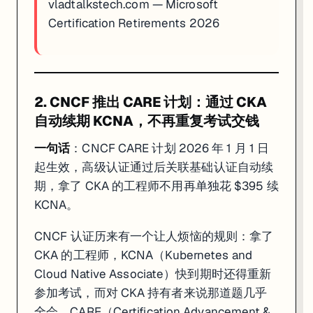
vladtalkstech.com — Microsoft
AWS 零基础入门者
：在 6 月 24 日前去
udacity.com/scholarship
Certification Retirements 2026
AZ-104 备考者
：用 Microsoft Learn 官方
AZ-104 Study Guide
对
2. CNCF 推出 CARE 计划：通过 CKA
自动续期 KCNA，不再重复考试交钱
一句话
：CNCF CARE 计划 2026 年 1 月 1 日
起生效，高级认证通过后关联基础认证自动续
期，拿了 CKA 的工程师不用再单独花 $395 续
KCNA。
CNCF 认证历来有一个让人烦恼的规则：拿了
CKA 的工程师，KCNA（Kubernetes and
Cloud Native Associate）快到期时还得重新
参加考试，而对 CKA 持有者来说那道题几乎
全会。CARE（Certification Advancement &