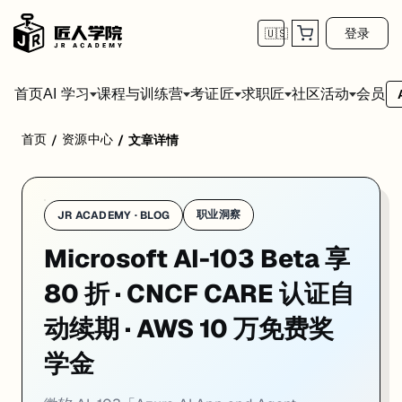
登录
🇺🇸
首页
会员
AI 学习
课程与训练营
考证匠
求职匠
社区活动
首页
资源中心
/
/
文章详情
一、认证动态
1. Microsoft AI-103 Beta 上线：AI-102 Azure AI Engine
职业洞察
JR ACADEMY · BLOG
一句话
：AI-103「Azure AI App and Agent Developer Assoc
Microsoft AI-103 Beta 享
AI-102（Azure AI Engineer Associate）已宣布于
2026 年 6 月 30 日
80 折 · CNCF CARE 认证自
AI-102 侧重使用现有 Azure 认知服务（语音、视觉、语言等 REST API
对还在备考 AI-102 的候选人：6 月 30 日前拿证仍然完全有效，认证本身 
动续期 · AWS 10 万免费奖
来源：
mscertquiz.com — New Microsoft Beta Exams 2026
·
vl
学金
2. CNCF 推出 CARE 计划：通过 CKA 自动续期 KCNA，