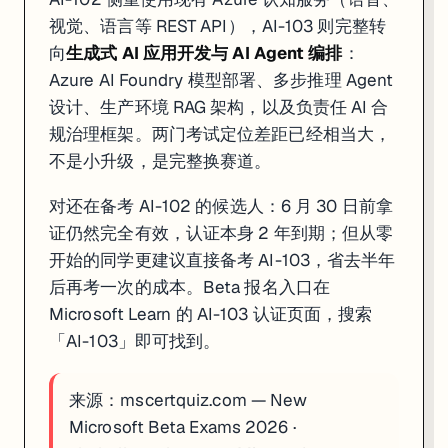
视觉、语言等 REST API），AI-103 则完整转
AWS Cloud Practitioner Essentials
：Foundation 级，约 
Generative AI Essentials on AWS
：新增模块，约 2 小时，免费，覆
向
生成式 AI 应用开发与 AI Agent 编排
：
各服务专项 Deep Dive
：每个 10-30 分钟，适合针对性补漏
Azure AI Foundry 模型部署、多步推理 Agent
登录需要 AWS 账户（免费注册）。付费 Individual 订阅 USD 29/
设计、生产环境 RAG 架构，以及负责任 AI 合
规治理框架。两门考试定位差距已经相当大，
4. Coursera：270+ 完全免费课程（无需绑卡，含评分作业）
不是小升级，是完整换赛道。
适合
：想拿名校课程学习经历但预算为零、不需要官方证书的学员
链接
对还在备考 AI-102 的候选人：6 月 30 日前拿
Coursera 目前仍维护超过 270 门「Full Course, No Cert
证仍然完全有效，认证本身 2 年到期；但从零
开始的同学更建议直接备考 AI-103，省去半年
Coursera Plus 当前有 40% 折扣促销（具体截止日期以官网为准）
后再考一次的成本。Beta 报名入口在
Microsoft Learn 的 AI-103 认证页面，搜索
三、JR Academy 学员行动建议
「AI-103」即可找到。
Azure AI 方向考生本周操作
：现在就去 Microsoft Learn 搜「AI-
来源：
mscertquiz.com — New
Kubernetes 持有者检查自动续期
：登录 Linux Foundatio
Microsoft Beta Exams 2026
·
数据工程师今天 2 小时任务
：直接打开
learn.deeplearning.ai
完成 