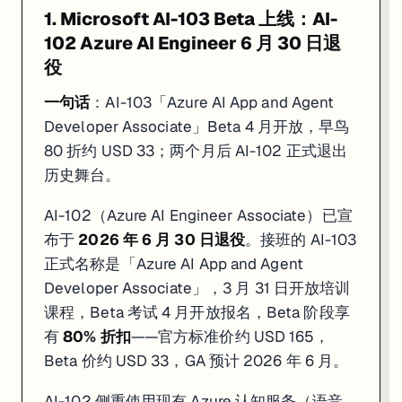
1. DeepLearning.AI × Snowflake：Building Multimodal
1. Microsoft AI-103 Beta 上线：AI-
适合
：想把数据管道从结构化文本延伸到图片、音频、视频处理的数据工程
102 Azure AI Engineer 6 月 30 日退
役
4 月 22 日上线，由 DeepLearning.AI 与 Snowflake 联合推出的免费 
OCR + ASR 文本提取
：把 PDF 图表和会议录音转成 LLM 可直
一句话
：AI-103「Azure AI App and Agent
VLM（视觉语言模型）视频描述
：对视频逐帧生成带时间戳的文
Developer Associate」Beta 4 月开放，早鸟
Multimodal RAG 管道
：跨幻灯片、音频、视频内容的多模态检
80 折约 USD 33；两个月后 AI-102 正式退出
整个 Short Course 完全免费、无需绑卡，典型完成时长 1-2 小时，建议具备 Pyt
历史舞台。
2. AWS + Udacity AI & ML Scholars 2026（全额，0 元）
AI-102（Azure AI Engineer Associate）已宣
布于
2026 年 6 月 30 日退役
。接班的 AI-103
适合
：想系统入门 AI/ML 但没有编程基础、或负担不起 Udacity Nano
正式名称是「Azure AI App and Agent
见上方认证动态第 3 条，重点提醒：报名截止
6 月 24 日
，Challeng
Developer Associate」，3 月 31 日开放培训
课程，Beta 考试 4 月开放报名，Beta 阶段享
3. AWS Skill Builder 免费层：1000+ 自学课程，含 GenAI 
有
80% 折扣
——官方标准价约 USD 165，
Beta 价约 USD 33，GA 预计 2026 年 6 月。
适合
：正在备考 AWS 认证、或需要利用碎片时间补知识点的工程师
链
AWS Skill Builder 免费层目前提供超过 1,000 个自助学习资源，其
AI-102 侧重使用现有 Azure 认知服务（语音、