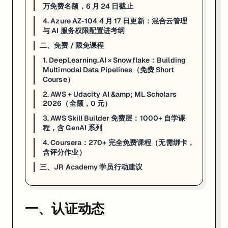
万免费名额，6 月 24 日截止
申请条件：年满 18 岁，
无编程或 AI 基础要求
，全球开放报名。官方申
4. Azure AZ-104 4 月 17 日更新：混合云管理
来源：
AWS Training Blog
·
Opportunities for Youth
与 AI 服务权限配置进考纲
二、免费 / 限免课程
4. Azure AZ-104 4 月 17 日更新：混合云管理与 AI 服务
1. DeepLearning.AI × Snowflake：Building
Multimodal Data Pipelines（免费 Short
一句话
：AZ-104 Microsoft Azure Administrator 4 月 
Course）
2. AWS + Udacity AI &amp; ML Scholars
这次不是换考试代码、不发 v2 版本，而是在现有 AZ-104 框架内精细
2026（全额，0 元）
Azure Arc 混合云管理
：跨本地 + 多云场景的统一资源治理策略
3. AWS Skill Builder 免费层：1000+ 自学课
Azure Monitor 自动化
：告警规则 + Action Group 的全流程配置
程，含 GenAI 系列
Azure AI 服务网络权限
：在特定场景下如何设置连接到 Azure OpenA
成本优化
：Advisor 建议落地与预留实例计划
4. Coursera：270+ 完全免费课程（无需绑卡，
含评分作业）
4 月还有 AI-200（预计取代 AZ-204，beta 原定 4 月 2 日）和 A
三、JR Academy 学员行动建议
来源：
mscertquiz.com — Azure Exam Changes 2026
·
intuned
一、认证动态
二、免费 / 限免课程