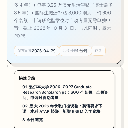
多 4 年）+ 每年 3.95 万澳元生活津贴（博士最多
02. 墨大 2026 年录取门槛调整：英语要求下调、
3.5 年）+ 国际生搬迁补贴 3,000 澳元，约 600
一句话
：墨尔本大学 2026 年招生政策多处调整，对国际学生整体利好
个名额，申请研究型学位时自动考量无需单独申
请，截止 2026 年 10 月 31 日。与此同时，墨大
墨尔本大学 2026 年招生政策做出多项调整，对国际学生整体利好。英语要求层面：教育学院
2026...
本科入学分数方面：文学院（Bachelor of Arts）和设计学院（Ba
对正在申请或准备重新申请的学生，这几项调整的实际意义是：英语 6.5
1
分钟
2026-04-29
发布日期
阅读时长
作者
来源：
One U Education · 2026
3. 今日速览
快速导航
01 · 研究生全额奖学金
：全免学费（博士 4 年）+ 3.95 万/年生活
01. 墨尔本大学 2026–2027 Graduate
02 · 2026 录取门槛下调
：教育学院 / 商学院 IELTS 7.0 → 
Research Scholarships：600 个名额、全额资
助、申请时自动考量
如果你在看 UMELB 的申请、奖学金或研究机会，这篇可以直接当作今
02. 墨大 2026 年录取门槛调整：英语要求下
调、本科 ATAR 松绑、新增 ENEM 入学资格
3. 今日速览