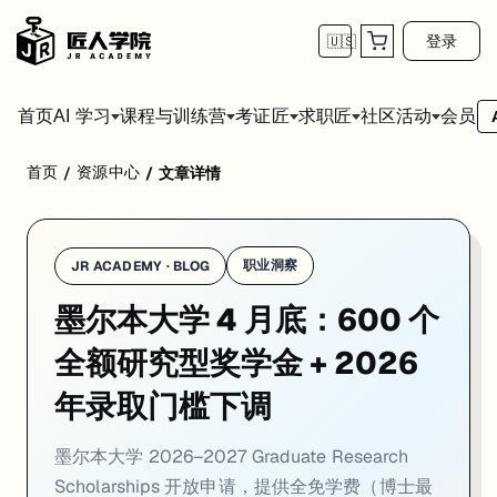
登录
🇺🇸
首页
会员
AI 学习
课程与训练营
考证匠
求职匠
社区活动
首页
资源中心
/
/
文章详情
学校：
墨尔本大学 / University of Melbourne
日期：
2026-04
墨尔本大学 2026–2027 Graduate Research Scholars
01. 墨尔本大学 2026–2027 Graduate Re
职业洞察
JR ACADEMY · BLOG
墨尔本大学 4 月底：600 个
一句话
：墨尔本大学 Graduate Research Scholarships 2026–
墨尔本大学 Graduate Research Scholarships 202
全额研究型奖学金 + 2026
这个奖学金最值得关注的机制是：申请研究型课程时自动进入奖学金评审，无需额
年录取门槛下调
对准备申请澳洲科研方向的学生，这个奖学金方案的竞争力在于覆盖范围广
墨尔本大学 2026–2027 Graduate Research
来源：
University of Melbourne · 2026
Scholarships 开放申请，提供全免学费（博士最