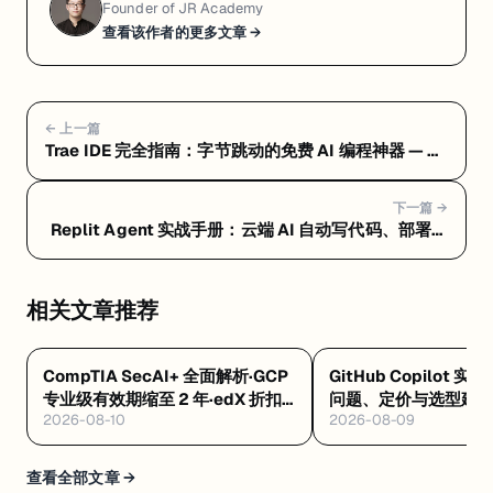
Founder of JR Academy
查看该作者的更多文章 →
← 上一篇
Trae IDE 完全指南：字节跳动的免费 AI 编程神器 — 常
见问题 FAQ：隐私风险、定价真相与选型建议
下一篇 →
Replit Agent 实战手册：云端 AI 自动写代码、部署一
条龙 — Replit Agent 是什么：浏览器里让 AI 自动写
代码、测试、部署的云端平台
相关文章推荐
CompTIA SecAI+ 全面解析·GCP
GitHub Copilot 实
专业级有效期缩至 2 年·edX 折扣
问题、定价与选型建
2026-08-10
2026-08-09
码 8/12 到期
查看全部文章 →