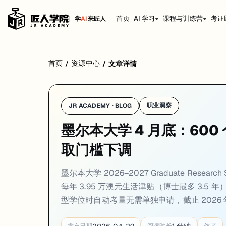
首页
AI 学习
课程与训练营
考证
学
AI
来匠人
学校：
墨尔本大学 / University of Melbourne
日期：
2026-04
首页
资源中心
/
/
文章详情
墨尔本大学 2026–2027 Graduate Research Scholars
01. 墨尔本大学 2026–2027 Graduate Re
职业洞察
JR ACADEMY · BLOG
一句话
：墨尔本大学 Graduate Research Scholarships 2026–
墨尔本大学 4 月底：600 
墨尔本大学 Graduate Research Scholarships 202
取门槛下调
这个奖学金最值得关注的机制是：申请研究型课程时自动进入奖学金评审，无需额
对准备申请澳洲科研方向的学生，这个奖学金方案的竞争力在于覆盖范围广
墨尔本大学 2026–2027 Graduate Resea
来源：
University of Melbourne · 2026
每年 3.95 万澳元生活津贴（博士最多 3.5 年
型学位时自动考量无需单独申请，截止 2026 年 10
02. 墨大 2026 年录取门槛调整：英语要求下调、