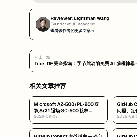
Reviewer:
Lightman Wang
Founder of JR Academy
查看该作者的更多文章 →
← 上一篇
Trae IDE 完全指南：字节跳动的免费 AI 编程神器 
见问题 FAQ：隐私风险、定价真相与选型建议
相关文章推荐
Microsoft AZ-500/PL-200 双
GitHub
双 8/31 退场·SC-500 接棒
问题、定
2026-08-08
2026-08-
·Databricks GenAI 工程认证解
析·Google GEAR 免费 AI 课
GitHub Copilot 实战指南 — 核心
GitHub