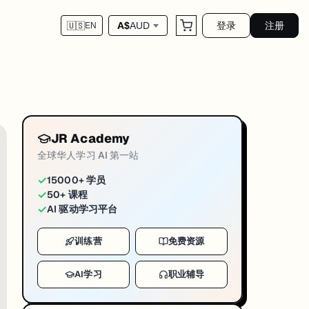
登录
注册
A$
AUD
🇺🇸
EN
对应运营链路，官网 blog 为这篇 markd
ni-news-umelb-2026-04-29
贴（博士最多 3.5 年）+ 国际生搬迁补贴 3,000 澳元，约 600 个名额，
助、申请时自动考量
JR Academy
+
每年 3.95 万澳元生活津贴
（硕士 2 年 / 博士 3.5 年）+ 国际生搬迁补
全球华人学习 AI 第一站
PhD）申请者开放。资助内容包括：全免学费（硕士最多 2 年，博士最多 4 年）、
✓
15000+ 学员
✓
50+ 课程
着不存在「错过奖学金申请窗口」的问题——只要你提交了课程申请，奖学金评审
✓
AI 驱动学习平台
考量）。国际生搬迁补贴 3,000 澳元的细节也值得留意——从海外搬
训练营
免费资源
AI学习
职业辅导