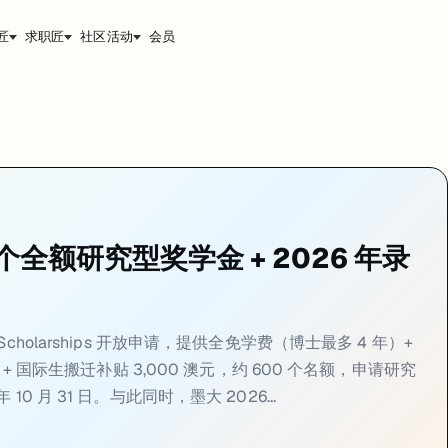
匠
求职匠
社区活动
会员
-29
同步素材：公众号发稿页见
https://jiangren.com.au/blog/u
hips 开放申请，提供全免学费（博士最多 4 年）+ 每年 3.95 万澳元生活津
search Scholarships：600 个名额、全额资
2027 为研究型硕士或博士生提供：
全免学费
（硕士最多 2 年 / 博士最多 4 年）
个全额研究型奖学金 + 2026 年录
6–2027 面向所有研究型硕士（Master by Research）和博士（
外填写奖学金申请表。提交课程申请后 10 个工作日内收到奖学金通知。这意味
（全学院）、名额多（600 个/年）、门槛机制透明（课程申请时自动
rch Scholarships 开放申请，提供全免学费（博士最多 4 年）+
）+ 国际生搬迁补贴 3,000 澳元，约 600 个名额，申请研究
 月 31 日。与此同时，墨大 2026...
本科 ATAR 松绑、新增 ENEM 入学资格