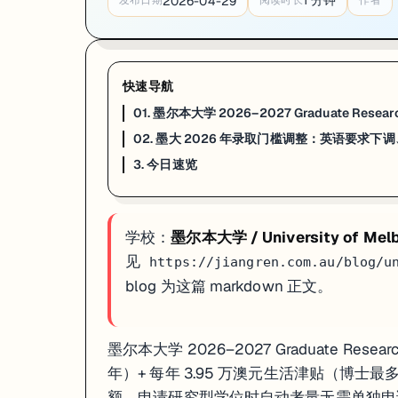
1
分钟
2026-04-29
发布日期
阅读时长
作者
一句话
：墨尔本大学 2026 年招生政策多处调整，对国际学生整体利好
墨尔本大学 2026 年招生政策做出多项调整，对国际学生整体利好。英语要求层面：教育学院
本科入学分数方面：文学院（Bachelor of Arts）和设计学院（Ba
快速导航
对正在申请或准备重新申请的学生，这几项调整的实际意义是：英语 6.5
01. 墨尔本大学 2026–2027 Graduate Re
来源：
One U Education · 2026
02. 墨大 2026 年录取门槛调整：英语要求下调
3. 今日速览
3. 今日速览
01 · 研究生全额奖学金
：全免学费（博士 4 年）+ 3.95 万/年生活
02 · 2026 录取门槛下调
：教育学院 / 商学院 IELTS 7.0 → 
学校：
墨尔本大学 / University of Mel
如果你在看 UMELB 的申请、奖学金或研究机会，这篇可以直接当作今
见
https://jiangren.com.au/blog/u
blog 为这篇 markdown 正文。
墨尔本大学 2026–2027 Graduate Res
年）+ 每年 3.95 万澳元生活津贴（博士最多 3
额，申请研究型学位时自动考量无需单独申请，截止