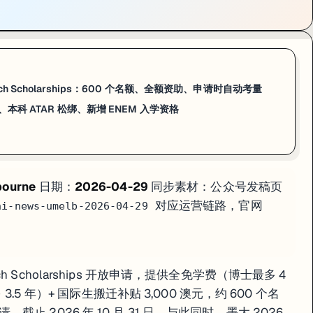
：
教育学院 Master of Education / TESOL 英语要求从 7.0 降至 6.5
（各
 Master of Education 和 Master of TESOL 的 IEL
chelor of Design）的国际保证入学 ATAR 从 85 调整至
-6.9 区间的学生，申请教育学院和商学院不需要再考一次 IELTS；
search Scholarships：600 个名额、全额资助、申请时自动考量
、本科 ATAR 松绑、新增 ENEM 入学资格
费（博士 3.5 年）+ 搬迁补贴 3,000 澳元；约 600 个名额；申请学位时
6.5；本科 ATAR 85 → 83；ENEM 新增入学资格；此前未录取申请将按新标
bourne
日期：
2026-04-29
同步素材：公众号发稿页
天的速查版。
对应运营链路，官网
ni-news-umelb-2026-04-29
earch Scholarships 开放申请，提供全免学费（博士最多 4
.5 年）+ 国际生搬迁补贴 3,000 澳元，约 600 个名
 2026 年 10 月 31 日。与此同时，墨大 2026