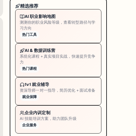
单项不低于 6.0）；文学院和设计学院本科保证入学 ATAR 从 85 降至
8
精选推荐
TS 要求从总分 7.0 下调至 6.5（各单项不低于 6.0）；墨尔本商学院（Melb
AI 职业影响地图
 83。大学表示，已提交但此前未成功录取的申请将按新标准重新评审，符合条件的
测测你的职业风险等级，查看转型路径与学
习方向
ATAR 83-84 曾被文学院或设计学院拒绝的申请者，应主动联系招生
热门工具
AI & 数据训练营
系统化课程 + 真实项目实战，快速提升竞争
力
热门课程
自动考量无需单独填表；截止 2026 年 10 月 31 日
准重新考量
1v1 就业辅导
资深导师一对一指导，简历优化 + 面试准备
就业保障
企业内训定制
AI 技能培训方案，助力团队升级
企业服务