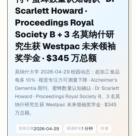
02. 莫纳什证实蜜蜂真的能评估数量，不是在套视觉模式：Dr Sc
Scarlett Howard ·
一句话
：莫纳什大学生物科学学院
Dr Scarlett Howard
在《Proceed
Proceedings Royal
学界争议背景
：此前批评者认为蜜蜂「数量认知」实验设计有缺陷——
Society B + 3 名莫纳什研
研究方法
：从
蜜蜂自身的感官约束出发
重新设计实验刺激物，系统排除
究生获 Westpac 未来领袖
方法论贡献
：研究提出一条铁律：
评估动物认知能力时，必须从动物自
奖学金 · $345 万总额
来源：
Mirage News · Monash University · 2026-04-22
莫纳什大学 2026-04-29 校园动态：超加工食品
03. 3 名莫纳什研究生获 Westpac 未来领袖奖学金：Vi
每多 10% · 视觉专注力可测量下降 · Alzheimer's
Dementia 期刊、蜜蜂数量认知确认 · Dr Scarlett
一句话
：
莫纳什大学
3 名研究生入选
2026 年 Westpac Future Leader
Howard · Proceedings Royal Society B、3 名莫
莫纳什得奖者
：
Vivien Dao
（辅导学硕士）——为东南亚裔澳洲人开发
纳什研究生获 Westpac 未来领袖奖学金 · $345
奖学金价值
：Westpac Future Leaders 是澳洲研究奖学金中竞
万总额。
评选标准
：面向硕士 + 博士层级研究生，评审看重的是
研究的社会影响
1
分钟
2026-04-29
发布日期
阅读时长
作者
来源：
Monash University News · 2026