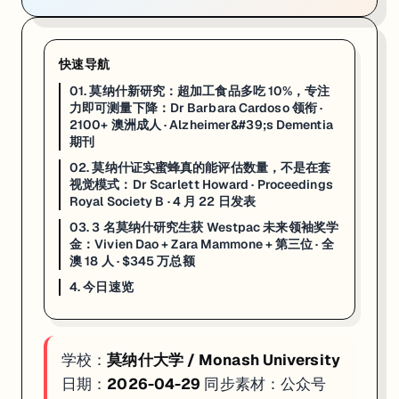
4. 今日速览
快速导航
超加工食品 → 专注力下降
：UPF 每增 10% → 视觉专注力可测量下降
蜜蜂真的懂数量评估
：Dr Scarlett Howard，Proceed
01. 莫纳什新研究：超加工食品多吃 10%，专注
Westpac 未来领袖 3 人
：Vivien Dao（东南亚心理健康）+ Zar
力即可测量下降：Dr Barbara Cardoso 领衔 ·
2100+ 澳洲成人 · Alzheimer&#39;s Dementia
如果你在看 MONASH 的申请、奖学金或研究机会，这篇可以直接当作
期刊
02. 莫纳什证实蜜蜂真的能评估数量，不是在套
视觉模式：Dr Scarlett Howard · Proceedings
Royal Society B · 4 月 22 日发表
03. 3 名莫纳什研究生获 Westpac 未来领袖奖学
金：Vivien Dao + Zara Mammone + 第三位 · 全
澳 18 人 · $345 万总额
4. 今日速览
学校：
莫纳什大学 / Monash University
日期：
2026-04-29
同步素材：公众号