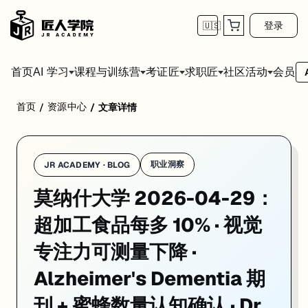
登录
🇺🇸
首页
会员
AI 学习
课程与训练营
考证匠
求职匠
社区活动
首页
资源中心
/
/
文章详情
学校：
莫纳什大学 / Monash University
日期：
2026-04-29
同
莫纳什大学 2026-04-29 的重点消息是：超加工食品每多 10% · 视觉专注力可测量下降
01. 莫纳什新研究：超加工食品多吃 10%，专注力即可测量下
职业洞察
JR ACADEMY · BLOG
莫纳什大学 2026-04-29：
一句话
：
莫纳什大学
Dr Barbara Cardoso 联合圣保罗大学、迪肯
研究设计
：横断面研究，纳入 Healthy Brain Project（HBP）队
超加工食品每多 10% · 视觉
核心发现
：
UPF 摄入增加 → 视觉专注力下降
关联显著；但 UPF 与记
专注力可测量下降 ·
为什么重要
：这是澳洲迄今该年龄群最大规模的此类研究；「哪怕整体饮
Alzheimer's Dementia 期
来源：
Monash University News · 2026-04-25
刊 + 蜜蜂数量认知确认 · Dr