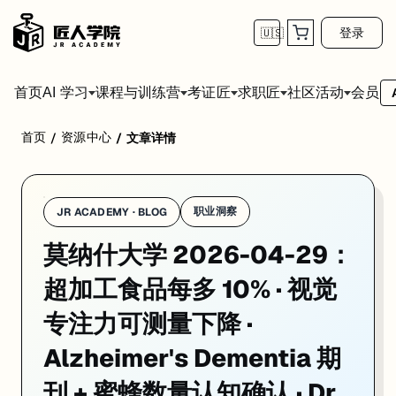
登录
🇺🇸
首页
会员
AI 学习
课程与训练营
考证匠
求职匠
社区活动
首页
资源中心
/
/
文章详情
学校：
莫纳什大学 / Monash University
日期：
2026-04-29
同
莫纳什大学 2026-04-29 的重点消息是：超加工食品每多 10% · 视觉专注力可测量下降
01. 莫纳什新研究：超加工食品多吃 10%，专注力即可测量下
职业洞察
JR ACADEMY · BLOG
莫纳什大学 2026-04-29：
一句话
：
莫纳什大学
Dr Barbara Cardoso 联合圣保罗大学、迪肯
研究设计
：横断面研究，纳入 Healthy Brain Project（HBP）队
超加工食品每多 10% · 视觉
核心发现
：
UPF 摄入增加 → 视觉专注力下降
关联显著；但 UPF 与记
专注力可测量下降 ·
为什么重要
：这是澳洲迄今该年龄群最大规模的此类研究；「哪怕整体饮
Alzheimer's Dementia 期
来源：
Monash University News · 2026-04-25
刊 + 蜜蜂数量认知确认 · Dr