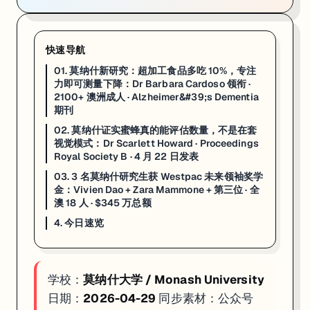
4. 今日速览
快速导航
超加工食品 → 专注力下降
：UPF 每增 10% → 视觉专注力可测量下降
蜜蜂真的懂数量评估
：Dr Scarlett Howard，Proceed
01. 莫纳什新研究：超加工食品多吃 10%，专注
Westpac 未来领袖 3 人
：Vivien Dao（东南亚心理健康）+ Zar
力即可测量下降：Dr Barbara Cardoso 领衔 ·
2100+ 澳洲成人 · Alzheimer&#39;s Dementia
如果你在看 MONASH 的申请、奖学金或研究机会，这篇可以直接当作
期刊
02. 莫纳什证实蜜蜂真的能评估数量，不是在套
视觉模式：Dr Scarlett Howard · Proceedings
Royal Society B · 4 月 22 日发表
03. 3 名莫纳什研究生获 Westpac 未来领袖奖学
金：Vivien Dao + Zara Mammone + 第三位 · 全
澳 18 人 · $345 万总额
4. 今日速览
学校：
莫纳什大学 / Monash University
日期：
2026-04-29
同步素材：公众号