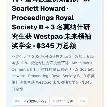
02. 莫纳什证实蜜蜂真的能评估数量，不是在套视觉模式：Dr Sc
Scarlett Howard ·
一句话
：莫纳什大学生物科学学院
Dr Scarlett Howard
在《Proceed
Proceedings Royal
学界争议背景
：此前批评者认为蜜蜂「数量认知」实验设计有缺陷——
Society B + 3 名莫纳什研
研究方法
：从
蜜蜂自身的感官约束出发
重新设计实验刺激物，系统排除
究生获 Westpac 未来领袖
方法论贡献
：研究提出一条铁律：
评估动物认知能力时，必须从动物自
奖学金 · $345 万总额
来源：
Mirage News · Monash University · 2026-04-22
莫纳什大学 2026-04-29 校园动态：超加工食品
03. 3 名莫纳什研究生获 Westpac 未来领袖奖学金：Vi
每多 10% · 视觉专注力可测量下降 · Alzheimer's
Dementia 期刊、蜜蜂数量认知确认 · Dr Scarlett
一句话
：
莫纳什大学
3 名研究生入选
2026 年 Westpac Future Leader
Howard · Proceedings Royal Society B、3 名莫
莫纳什得奖者
：
Vivien Dao
（辅导学硕士）——为东南亚裔澳洲人开发
纳什研究生获 Westpac 未来领袖奖学金 · $345
奖学金价值
：Westpac Future Leaders 是澳洲研究奖学金中竞
万总额。
评选标准
：面向硕士 + 博士层级研究生，评审看重的是
研究的社会影响
1
分钟
2026-04-29
发布日期
阅读时长
作者
来源：
Monash University News · 2026