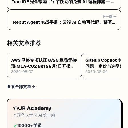
Trae IDE 完全指南：字节跳动的免费 AI 编程神器 — 常
见问题 FAQ：隐私风险、定价真相与选型建议
下一篇 →
Replit Agent 实战手册：云端 AI 自动写代码、部署一
条龙 — Replit Agent 是什么：浏览器里让 AI 自动写
代码、测试、部署的云端平台
相关文章推荐
AWS 网络专项认证 8/25 退场无接
GitHub Copilot 实
班·MLA-C02 Beta 9月1日开报
问题、定价与选型建
2026-08-07
2026-08-06
$75·GAIL 零基础 $99 稀缺证
查看全部文章 →
JR Academy
全球华人学习 AI 第一站
✓
15000+ 学员