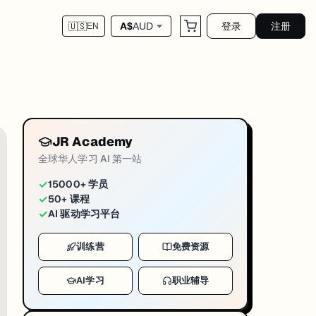
登录
注册
A$
AUD
🇺🇸
EN
对应运营链路，官网 blog 为这篇 markdown
ws-monash-2026-04-29
t Howard · Proceedings Royal Society B、3 名莫纳什研究生获
澳洲成人 · Alzheimer's Dementia 期刊
JR Academy
能量占比每提高
10%
（约等于一包薯片或一罐汽水），受试者
视觉专注力就出
全球华人学习 AI 第一站
能 + 痴呆风险评分的关联
✓
15000+ 学员
✓
50+ 课程
、决策的基础
✓
AI 驱动学习平台
质量的额外风险
训练营
免费资源
AI学习
职业辅导
 Society B · 4 月 22 日发表