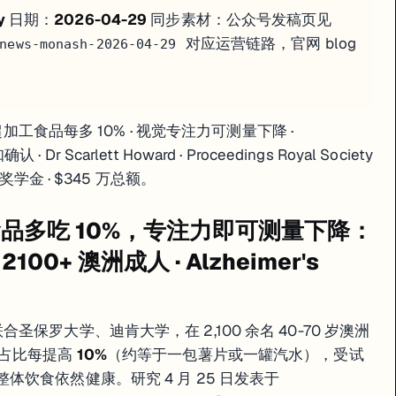
；2100+ 澳洲成人；Alzheimer's Dementia 期刊；就算整体饮食健
y
日期：
2026-04-29
同步素材：公众号发稿页见
ings Royal Society B；从蜂类感知约束重设实验；系统排除视觉模式替代
对应运营链路，官网 blog
a Mammone（vault 纳米颗粒）；全澳 18 人 $345 万；研究者社群网
news-monash-2026-04-29
今天的速查版。
超加工食品每多 10% · 视觉专注力可测量下降 ·
Dr Scarlett Howard · Proceedings Royal Society
学金 · $345 万总额。
食品多吃 10%，专注力即可测量下降：
· 2100+ 澳洲成人 · Alzheimer's
oso 联合圣保罗大学、迪肯大学，在 2,100 余名 40-70 岁澳洲
量占比每提高
10%
（约等于一包薯片或一罐汽水），受试
整体饮食依然健康。研究 4 月 25 日发表于