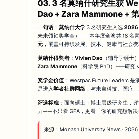
03. 3 名莫纳什研究生获 We
Dao + Zara Mammone + 
一句话
：
莫纳什大学
3 名研究生入选
2026 
未来领袖奖学金）——本年度全澳共 18 名青年学者获
元
，覆盖可持续发展、技术、健康与社会变
莫纳什得奖者
：
Vivien Dao
（辅导学硕士
Zara Mammone
（科学院 PhD）——研究
奖学金价值
：Westpac Future Le
是进入
学者社群网络
，与来自科技、医疗、
评选标准
：面向硕士 + 博士层级研究生，
力——不只看 GPA，更看「你的研究想解
来源：
Monash University News · 2026