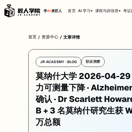
首页
AI 学习
课程与训练营
考证
学
AI
来匠人
学校：
莫纳什大学 / Monash University
日期：
2026-04-29
同
首页
资源中心
/
/
文章详情
莫纳什大学 2026-04-29 的重点消息是：超加工食品每多 10% · 视觉专注力可测量下降
01. 莫纳什新研究：超加工食品多吃 10%，专注力即可测量下
职业洞察
JR ACADEMY · BLOG
一句话
：
莫纳什大学
Dr Barbara Cardoso 联合圣保罗大学、迪肯
莫纳什大学 2026-04-2
研究设计
：横断面研究，纳入 Healthy Brain Project（HBP）队
力可测量下降 · Alzheime
核心发现
：
UPF 摄入增加 → 视觉专注力下降
关联显著；但 UPF 与记
确认 · Dr Scarlett Howar
为什么重要
：这是澳洲迄今该年龄群最大规模的此类研究；「哪怕整体饮
来源：
Monash University News · 2026-04-25
B + 3 名莫纳什研究生获 W
02. 莫纳什证实蜜蜂真的能评估数量，不是在套视觉模式：Dr Sc
万总额