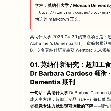
超加工食品 → 专注力下降
：UPF 每增 10% → 视觉专注力可测量下降
学校：
莫纳什大学 / Monash Universit
蜜蜂真的懂数量评估
：Dr Scarlett Howard，Proceed
Westpac 未来领袖 3 人
：Vivien Dao（东南亚心理健康）+ Zar
https://jiangren.com.au/blog/uni-
为这篇 markdown 正文。
如果你在看 MONASH 的申请、奖学金或研究机会，这篇可以直接当作
莫纳什大学 2026-04-29 的重点消息是：
Alzheimer's Dementia 期刊、蜜蜂数量认知确认 · 
B、3 名莫纳什研究生获 Westpac 未来领袖奖
01. 莫纳什新研究：超加工
Dr Barbara Cardoso 领衔 
Dementia 期刊
一句话
：
莫纳什大学
Dr Barbara Card
成人中发现：超加工食品（UPF）每日能
者
视觉专注力就出现可测量的下降
——哪怕