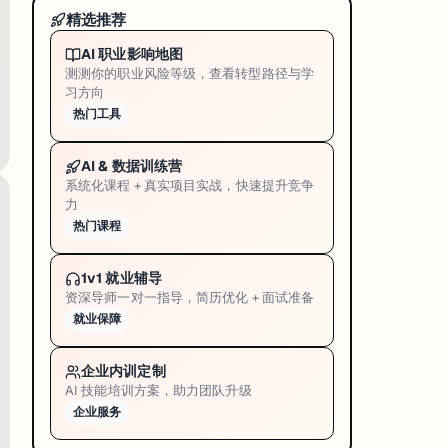
从方法论上系统回应了国际学界的核心质疑：
蜜蜂在数量认知实验中确实是在评估数字
精选推荐
量」这一抽象概念
AI 职业影响地图
测测你的职业风险等级，查看转型路径与学
习方向
动物能力
热门工具
AI & 数据训练营
澳 18 人 · $345 万总额
系统化课程 + 真实项目实战，快速提升竞争
力
热门课程
获奖，Westpac Scholars Trust 总资助
345 万澳元
，覆盖可持续
ult 纳米颗粒（纳米生物科技与基础科学交叉前沿）
1v1 就业辅导
资深导师一对一指导，简历优化 + 面试准备
策、商业等不同领域的精英建立连接
就业保障
什么真实问题」
企业内训定制
AI 技能培训方案，助力团队升级
企业服务