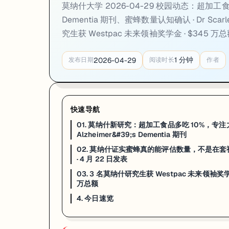
一句话
：莫纳什大学生物科学学院
Dr Scarlett Howard
在《Proceed
莫纳什大学 2026-04-29 校园动态：超加工食品每
Dementia 期刊、蜜蜂数量认知确认 · Dr Scarlett
学界争议背景
：此前批评者认为蜜蜂「数量认知」实验设计有缺陷——
究生获 Westpac 未来领袖奖学金 · $345 万
研究方法
：从
蜜蜂自身的感官约束出发
重新设计实验刺激物，系统排除
方法论贡献
：研究提出一条铁律：
评估动物认知能力时，必须从动物自
1
分钟
2026-04-29
发布日期
阅读时长
作者
来源：
Mirage News · Monash University · 2026-04-22
03. 3 名莫纳什研究生获 Westpac 未来领袖奖学金：Vi
快速导航
一句话
：
莫纳什大学
3 名研究生入选
2026 年 Westpac Future Leader
01. 莫纳什新研究：超加工食品多吃 10%，专注力即可测
Alzheimer&#39;s Dementia 期刊
莫纳什得奖者
：
Vivien Dao
（辅导学硕士）——为东南亚裔澳洲人开发
02. 莫纳什证实蜜蜂真的能评估数量，不是在套视觉模式：Dr S
奖学金价值
：Westpac Future Leaders 是澳洲研究奖学金中竞
· 4 月 22 日发表
评选标准
：面向硕士 + 博士层级研究生，评审看重的是
研究的社会影响
03. 3 名莫纳什研究生获 Westpac 未来领袖奖学金：Vi
万总额
来源：
Monash University News · 2026
4. 今日速览
4. 今日速览