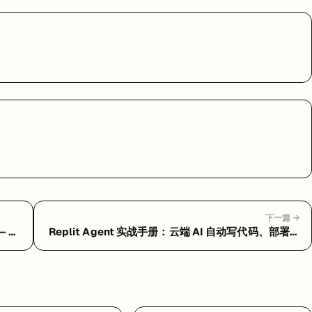
下一篇 →
— 常
Replit Agent 实战手册：云端 AI 自动写代码、部署一
条龙 — Replit Agent 是什么：浏览器里让 AI 自动写
代码、测试、部署的云端平台