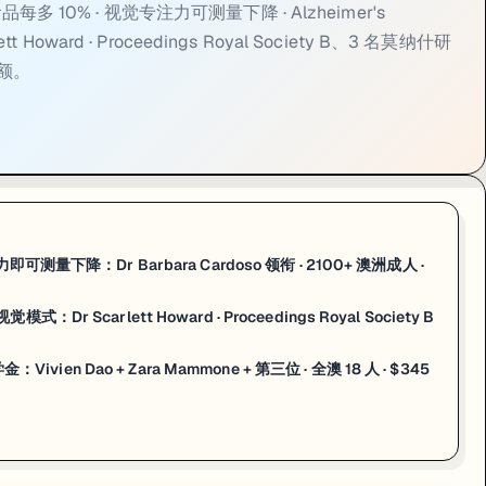
ings of the Royal Society B》发表新研究（4 月 22 日），
多 10% · 视觉专注力可测量下降 · Alzheimer's
 Howard · Proceedings Royal Society B、3 名莫纳什研
蜜蜂可能只是对视觉模式（空间频率、亮度等）敏感，而非真正「懂得数
总额。
感知替代解释；用蜜蜂视觉系统的实际参数评估此前实验是否有误
身的感知视角设计实验
，套用人类中心主义的框架会系统性地高估或低估
vien Dao + Zara Mammone + 第三位 · 全
s Scholarship
（Westpac 未来领袖奖学金）——本年度全澳共 18 名青年学者
量下降：Dr Barbara Cardoso 领衔 · 2100+ 澳洲成人 ·
文化适配心理健康框架；
Zara Mammone
（科学院 PhD）——研究 va
carlett Howard · Proceedings Royal Society B
争最激烈之一：不只给钱，更重要的是进入
学者社群网络
，与来自科技、医疗、政
潜力
+ 领导力 + 跨界创新能力——不只看 GPA，更看「你的研究想解决
vien Dao + Zara Mammone + 第三位 · 全澳 18 人 · $345