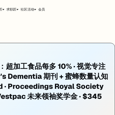
匠
求职匠
社区活动
会员
步素材：公众号发稿页见
https://jiangren.com.au/blog/uni-ne
 · Alzheimer's Dementia 期刊、蜜蜂数量认知确认 · Dr Scarlet
降：Dr Barbara Cardoso 领衔 · 2100+ 
大学，在 2,100 余名 40-70 岁澳洲成人中发现：超加工食品（UPF）每日
9：超加工食品每多 10% · 视觉专注
列中 2,100+ 名无痴呆澳洲成人（年龄 40-70）；评估 UPF 摄入量与认知功
r's Dementia 期刊 + 蜜蜂数量认知
忆力之间的直接关联在统计上未达显著性——注意力是大脑学习、解决问题
d · Proceedings Royal Society
食健康」这一条件极为关键，说明 UPF 的认知损害是独立于整体饮食
estpac 未来领袖奖学金 · $345
arlett Howard · Proceedings Royal