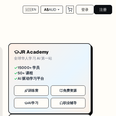
登录
注册
A$
AUD
🇺🇸
EN
标签页里了。下面逐个拆解核心功能。
JR Academy
全球华人学习 AI 第一站
✓
15000+ 学员
✓
50+ 课程
✓
AI 驱动学习平台
训练营
免费资源
AI学习
职业辅导