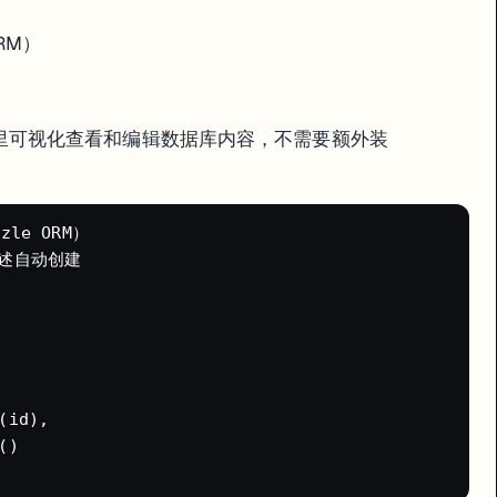
RM）
里可视化查看和编辑数据库内容，不需要额外装
le ORM）

述自动创建

id),

)
