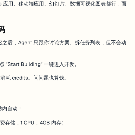
Web 应用、移动端应用、幻灯片、数据可视化图表都行，而
会自动创建 Checkpoint（底层是 Git commit）。
码
之后，Agent 只跟你讨论方案、拆任务列表，但不会动
往前恢复，不会丢失任何工作。
" 里勾选 "Database" 就行。这个功能在 Agent 把数据搞乱的时候特别救命。
art Building" 一键进入开发。
消耗 credits。问问题也算钱。
 秒内自动：
 免费存储，1 CPU，4GB 内存）