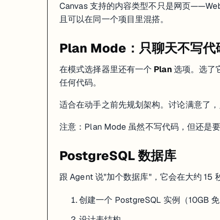
Canvas 支持的内容类型不只是网页——
这是 Replit Agent 最实用的保险机制。Agent 每完成一个阶段的任务，系统
且可以在同一个项目里混搭。
每个 Checkpoint 保存：
完整的代码状态
Plan Mode：只聊天不写代
AI 对话上下文
项目配置
数据库内容
（可选）
在模式选择器里还有一个
Plan
选项。选了它
任何代码。
关键特性：
双向导航
。不仅可以回退到之前的版本，回退太多了还能再
回滚时如果需要同时恢复数据库，在 "Additional rollback options
适合在动手之前先规划架构。讨论满意了，点 "St
注意：Plan Mode 虽然不写代码，但还是要
PostgreSQL 数据库
跟 Agent 说"加个数据库"，它会在大约 15
创建一个 PostgreSQL 实例（10GB
设计表结构