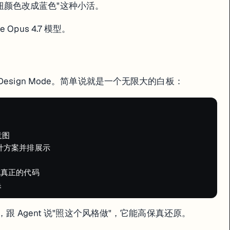
不需要额外装 pgAdmin 之类的工具。
这个按钮颜色改成蓝色"这种小活。
e Opus 4.7 模型。
esign Mode。简单说就是一个无限大的白板：
是用 Neon 托管的）。
图

个设计方案并排展示

 in"会跳转到 Replit 的认证页面，支持 Google、GitHub 等社交登录。
变成真正的代码

PTCHA，安全级别够用。
，跟 Agent 说"照这个风格做"，它能高保真还原。