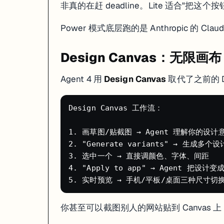
内置的
Drizzle Studio
可以直接在浏览器里可视化查看和编辑数据库内容，
非真的在赶 deadline。Lite 适合"把
-- Agent 自动生成的 schema 示例（Drizzle ORM）

-- 你不需要手写这些，Agent 会根据你的描述自动创建

Power 模式底层跑的是 Anthropic 的 Claud
CREATE TABLE tasks (

  id SERIAL PRIMARY KEY,

Design Canvas：无限画布
  title VARCHAR(255) NOT NULL,

  completed BOOLEAN DEFAULT FALSE,

  user_id INTEGER REFERENCES users(id),

Agent 4 用
Design Canvas
取代了之前的 D
  created_at TIMESTAMP DEFAULT NOW()

2025 年 12 月起，所有新数据库都跑在 Replit 自建的基础设施上（之前
Design Canvas 工作流：

Replit Auth：一句话加登录
1. 画草图/贴截图 → Agent 理解你的设计意
2. "Generate variants" → 生成多
跟 Agent 说"加上用户登录功能"，它会自动配好 Replit Auth。用户点"Log
3. 选中一个 → 直接调颜色、字体、间距

4. "Apply to app" → Agent 把设计
底层用的是 Firebase + Google Cloud Identity Platform + reCA
限制：目前只能通过 Agent 来配置 Replit Auth，没有手动配置的入口。
Checkpoint 回滚系统
你甚至可以截图别人的网站贴到 Canvas 上