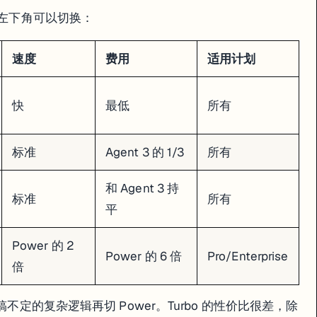
框左下角可以切换：
格做"，它能高保真还原。
幻灯片、数据可视化图表都行，而且可以在同一个项目里混搭。
速度
费用
适用计划
快
最低
所有
论方案、拆任务列表，但不会动任何代码。
入开发。
标准
Agent 3 的 1/3
所有
。
和 Agent 3 持
标准
所有
平
Power 的 2
存）
Power 的 6 倍
Pro/Enterprise
倍
搞不定的复杂逻辑再切 Power。Turbo 的性价比很差，除