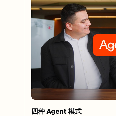
Agent 4 提供四种工作模式，在聊天输入框左下角可以切换：
模式
用途
速度
费用
Lite
改颜色、修小 bug、调文案
快
最低
Economy
大部分日常开发
标准
Agent 3 的 1/3
Power
复杂功能、大项目
标准
和 Agent 3 持平
Turbo
赶时间的关键任务
Power 的 2 倍
Power 的 6 倍
我的建议：日常用 Economy 就够了，遇到搞不定的复杂逻辑再切 Power
Power 模式底层跑的是 Anthropic 的 Claude Opus 4.7 模型。
Design Canvas：无限画布
Agent 4 用
Design Canvas
取代了之前的 Design Mode。简单说就
Design Canvas 工作流：

1. 画草图/贴截图 → Agent 理解你的设计意图

2. "Generate variants" → 生成多个设计方案并排展示

3. 选中一个 → 直接调颜色、字体、间距

四种 Agent 模式
4. "Apply to app" → Agent 把设计变成真正的代码
