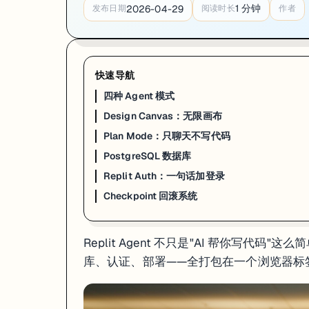
1
分钟
2026-04-29
发布日期
阅读时长
作者
快速导航
四种 Agent 模式
Design Canvas：无限画布
Plan Mode：只聊天不写代码
PostgreSQL 数据库
Replit Auth：一句话加登录
Checkpoint 回滚系统
Replit Agent 不只是"AI 帮你写
库、认证、部署——全打包在一个浏览器标
四种 Agent 模式