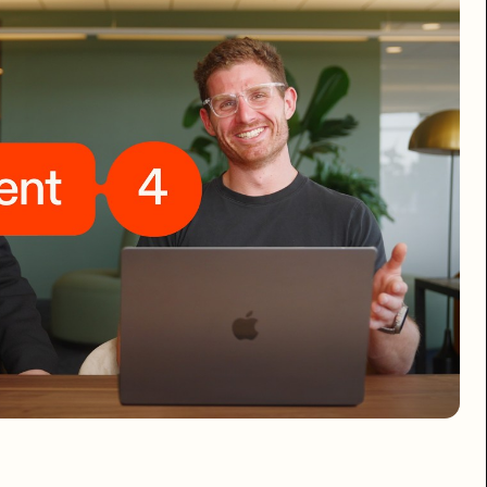
适用计划
所有
所有
所有
Pro/Enterprise
。Turbo 的性价比很差，除非真的在赶 deadline。Lite 适合"把这
是一个无限大的白板：