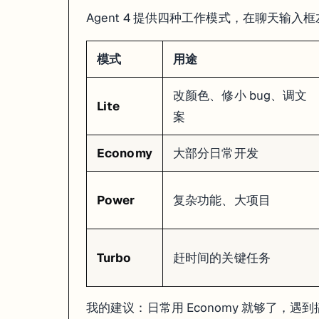
Agent 4 提供四种工作模式，在聊天输入
你甚至可以截图别人的网站贴到 Canvas 上，跟 Agent 说"照这个风
Canvas 支持的内容类型不只是网页——Web 应用、移动端应用、
模式
用途
Plan Mode：只聊天不写代码
改颜色、修小 bug、调文
Lite
案
在模式选择器里还有一个
Plan
选项。选了它之后，Agent 只跟你讨
适合在动手之前先规划架构。讨论满意了，点 "Start Building" 一键进
Economy
大部分日常开发
注意：Plan Mode 虽然不写代码，但还是要消耗 credits。问问题也算钱
PostgreSQL 数据库
Power
复杂功能、大项目
跟 Agent 说"加个数据库"，它会在大约 15 秒内自动：
创建一个 PostgreSQL 实例（10GB 免费存储，1 CPU，4GB 内
Turbo
赶时间的关键任务
设计表结构
写好数据访问代码（通常用 Drizzle ORM）
自动处理 migration
我的建议：日常用 Economy 就够了，遇到