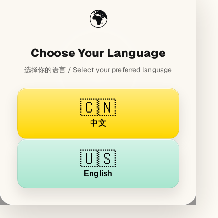
🌍
Choose Your Language
选择你的语言 / Select your preferred language
🇨🇳
中文
🇺🇸
English