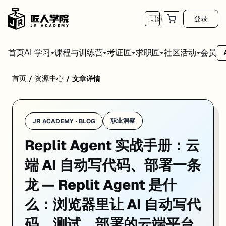
登录
🇺🇸
首页
会员
AI 学习
课程与训练营
考证匠
求职匠
社区活动
首页
资源中心
/
/
文章详情
Replit Agent 是 Replit 推出的 AI 自主编程平台——你
职业洞察
JR ACADEMY · BLOG
Replit Agent 实战手册：云
端 AI 自动写代码、部署一条
龙 — Replit Agent 是什
么：浏览器里让 AI 自动写代
码、测试、部署的云端平台