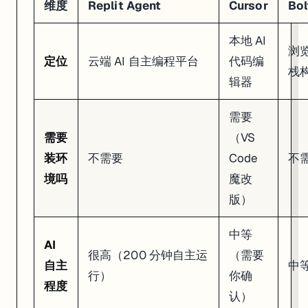
维度
Replit Agent
Cursor
Bol
本地 AI
浏
定位
云端 AI 自主编程平台
代码编
栈
辑器
需要
需要
（VS
装环
不需要
Code
不
境吗
魔改
版）
中等
AI
很高（200 分钟自主运
（需要
自主
中
行）
你确
程度
认）