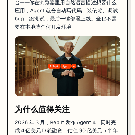
台——你在浏览器里用自然语言描述想要什么
应用，Agent 就会自动写代码、装依赖、调试
为什么值得关注
bug、跑测试，最后一键部署上线。全程不需
要在本地装任何开发环境。
2026 年 3 月，Replit 发布 Agent 4，同时完成 4 亿美元 D 轮融资
这些数字说明一件事：
用 AI 写代码已经从"玩具"变成了"生产力工具"
。
Agent 4 的核心卖点
Agent 4 最大的变化是引入了**并行子代理（Parallel Sub-Agents）**
你的 Prompt

    ↓

Manager Agent（总调度）

    ├── Editor Agent 1 → 写前端代码

    ├── Editor Agent 2 → 写后端 API

    ├── Editor Agent 3 → 配数据库

为什么值得关注
不再是一行行代码从头写到尾，而是像一个真正的开发团队一样并行工作。你提一个需求，
2026 年 3 月，Replit 发布 Agent 4，同时完
另一个亮点是
Design Canvas
——一个无限画布，你可以在上面画草图、
成 4 亿美元 D 轮融资，估值 90 亿美元（半年