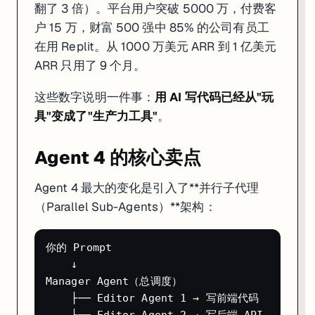
翻了 3 倍）。平台用户突破 5000 万，付费客
和竞品怎么选
户 15 万，财富 500 强中 85% 的公司有员工
维度
Replit Agent
Cursor
在用 Replit。从 1000 万美元 ARR 到 1 亿美元
定位
云端 AI 自主编程平台
本地 AI 代码编辑
ARR 只用了 9 个月。
需要装环境吗
不需要
需要（VS Code 
AI 自主程度
很高（200 分钟自主运行）
中等（需要你确认
这些数字说明一件事：
用 AI 写代码已经从"玩
支持语言
50+ 语言（Python/Java/Go…）
任意
具"变成了"生产力工具"
。
自带数据库
PostgreSQL 内置
无
自带部署
一键部署，自带托管
无（自己搞）
Agent 4 的核心卖点
价格（入门付费）
Core $25/月
$20/月
我的选择建议
：
Agent 4 最大的变化是引入了**并行子代理
（Parallel Sub-Agents）**架构：
零代码基础、想让 AI 全自动搞定 →
Replit Agent
（自主程度最
已有代码库、要精细控制 →
Cursor
（专业开发者首选）
只做 Web 应用、想要框架自由度 →
Bolt.new
（支持 Vue/Svelte
不懂代码、只要最好看的 UI →
Lovable
你的 Prompt

    ↓

谁适合用 Replit Agent
Manager Agent（总调度）

    ├── Editor Agent 1 → 写前端代码

很适合
：
    ├── Editor Agent 2 → 写后端 API
