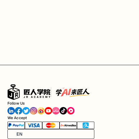
Follow Us
We Accept
EN