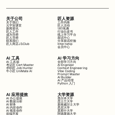
关于公司
匠人资源
关于我们
工作内推
元宇宙课堂
匠人活动
新闻资讯
1对1私教
匠人工作
行业白皮书
成为导师
线上学习平台
匠人导师
面试中心
联系我们
分享面试经验
匠人商店J3.Club
Internship
会员中心
AI 工具
AI 学习方向
AI 工具箱
全部学习方向
考证匠 Cert Master
AI Engineer
求职匠 Job Hunter
Context Engineering
牛小匠 UniMate AI
Vibe Coding
Prompt Master
AI Builder
AI 产品经理
Python 入门
AI 应用提效
大学资源
AI 办公提效
墨尔本大学
AI 数据分析
昆士兰大学
AI 财务
新南威尔士大学
AI 内容创作
悉尼大学
AI 视觉创作
莫那什大学
前端开发
阿德莱德大学