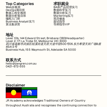
Top Categories
求职就业
Web全栈班
BA和产品经理实习
DevOps项目班
数据科学实习
数据工程全栈班
数据分析实习
数据分析项目班
Marketing实习
编程入门班
简历修改
Business Analyst实习
面试指导
算法集训营
导师指导VIP
地址
Level 10b, 144 Edward Street, Brisbane CBD(Headquarter)
Level 2, 171 La Trobe St, Melbourne VIC 3000
四川省成都市武侯区桂溪街道天府大道中段500号D5东方希望天祥广场B座
45A13号
Business Hub, 155 Waymouth St, Adelaide SA 5000
联系方式
hello@jiangren.com.au
0421-672-555
Disclaimer
JR Academy acknowledges Traditional Owners of Country
throughout Australia and recognises the continuing connection to