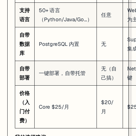
支持
50+ 语言
We
任意
语言
（Python/Java/Go…）
为
自带
Su
数据
PostgreSQL 内置
无
集
库
自带
无（自
Net
一键部署，自带托管
部署
己搞）
键
价格
（入
$20/
Core $25/月
$2
门付
月
费）