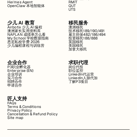
Hermes Agent
RMIT
OpenClaw 本地智能体
QUT
UTS
少儿 AI 教育
移民服务
Airbotix 少儿 AI 编程
澳洲移民
澳洲家长实用资料库
技术移民189/190/491
NAPLAN 成绩单怎么看
雇主担保482/186/494
My School 学校数据指南
投资移民188/888
悉尼私校学费 2026
英国移民
少儿编程课程与训练营
美国移民
加拿大移民
企业合作
求职代理
P3职业孵化器
岗位代投
Enterprise (EN)
职位监控
企业培训
LinkedIn代运营
实习合作
LinkedIn人脉代加
招聘合作
了解P3项目
申请合作
匠人支持
FAQs
Terms & Conditions
Privacy Policy
Cancellation & Refund Policy
Site map