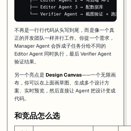
想快速验证产品想法的创业者（从 idea 到上线可以在几小时内完
    ├── Editor Agent 3 → 配数据库

正在学编程的学生（有学生折扣，$10/月）
想做内部工具但公司没有开发资源的运营/产品经理
想同时搞前端+后端+数据库但不想配环境的人
不再是一行行代码从头写到尾，而是像一个真
不太适合
：
正的开发团队一样并行工作。你提一个需求，
维护大型生产系统的专业团队（代码质量和可控性不够）
Manager Agent 会拆成子任务分给不同的
对隐私要求极高的项目（代码跑在 Replit 的云端）
Editor Agent 同时执行，最后 Verifier Agent
需要复杂原生移动端开发的场景
验证结果。
另一个亮点是
Design Canvas
——一个无限画
布，你可以在上面画草图、生成多个设计方
案、实时预览，然后直接让 Agent 把设计变成
代码。
和竞品怎么选