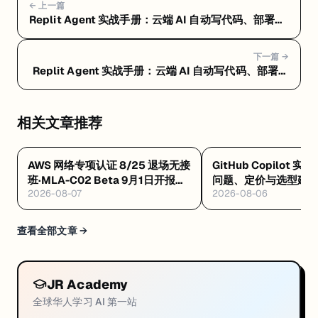
← 上一篇
Replit Agent 实战手册：云端 AI 自动写代码、部署一
条龙 — Replit Agent 常见问题 FAQ：定价、选型和避
坑指南
下一篇 →
Replit Agent 实战手册：云端 AI 自动写代码、部署一
条龙 — Replit Agent 上手教程：注册到第一个应用部
署上线
相关文章推荐
AWS 网络专项认证 8/25 退场无接
GitHub Copilot 实
班·MLA-C02 Beta 9月1日开报
问题、定价与选型建
2026-08-07
2026-08-06
$75·GAIL 零基础 $99 稀缺证
查看全部文章 →
JR Academy
全球华人学习 AI 第一站