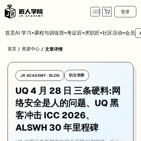
登录
🇺🇸
首页
会员
AI 学习
课程与训练营
考证匠
求职匠
社区活动
首页
资源中心
/
/
文章详情
学校：
昆士兰大学 / University of Queensland
日期：
2026-0
UQ 这周三条新闻方向完全不同但都很硬。Cyber Research Centre 
01. UQ Cyber Research Centre 新研究
职业洞察
JR ACADEMY · BLOG
UQ 4 月 28 日 三条硬料:网
一句话
：UQ Cyber Research Centre 的 Dr Ivano Bong
UQ Cyber Research Centre 的 Dr Ivano Bon
络安全是人的问题、UQ 黑
Bongiovanni 提出一个四层评估框架:行业层（监管和合规预
客冲击 ICC 2026、
对走 Cyber Security 和 Information Systems 方向
ALSWH 30 年里程碑
来源：
UQ News · 2026-04-28