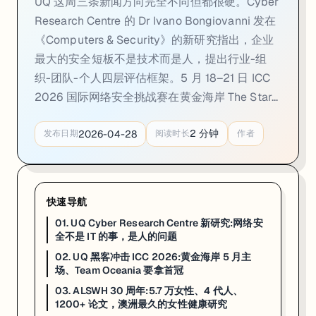
UQ 这周三条新闻方向完全不同但都很硬。Cyber
02. UQ 黑客冲击 ICC 2026:黄金海岸 5 月主场
Research Centre 的 Dr Ivano Bongiovanni 发在
《Computers & Security》的新研究指出，企业
一句话
：国际网络安全挑战赛（ICC 2026）5 月 18–21 日在黄金海岸 The
最大的安全短板不是技术而是人，提出行业-组
5 月 18–21 日，第 25 届 AUSCERT 大会和国际网络安全挑战赛（Inte
织-团队-个人四层评估框架。5 月 18–21 日 ICC
UQ 这次有两位 CS + Math 双学位本科生进 Team Oceania
2026 国际网络安全挑战赛在黄金海岸 The Star...
支撑这两位选手的是 UQ Cyber Squad——一个每周聚一次的学生社团，常
2
分钟
2026-04-28
发布日期
阅读时长
作者
来源：
UQ News · 2026-04-27
03. ALSWH 30 周年:5.7 万女性、4 代人
快速导航
一句话
：澳洲女性健康纵向研究（ALSWH）4 月 22 日满 30 周年。这项 1996
01. UQ Cyber Research Centre 新研究:网络安
澳洲女性健康纵向研究（Australian Longitudinal Study on 
全不是 IT 的事，是人的问题
02. UQ 黑客冲击 ICC 2026:黄金海岸 5 月主
UQ 这边的负责人是 Professor Gita Mishra AO，她在 A
场、Team Oceania 要拿首冠
对走 Public Health / Epidemiology / He
03. ALSWH 30 周年:5.7 万女性、4 代人、
1200+ 论文，澳洲最久的女性健康研究
来源：
UQ News · 2026-04-22