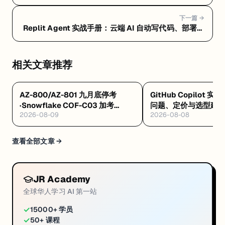
条龙 — Replit Agent 常见问题 FAQ：定价、选型和避
坑指南
下一篇 →
Replit Agent 实战手册：云端 AI 自动写代码、部署一
条龙 — Replit Agent 是什么：浏览器里让 AI 自动写
代码、测试、部署的云端平台
相关文章推荐
AZ-800/AZ-801 九月底停考
GitHub Copilot 实
·Snowflake COF-C03 加考
问题、定价与选型建
2026-08-09
2026-08-08
Cortex AI·AWS 十万免费 AI 席
8/4 开训
查看全部文章 →
JR Academy
全球华人学习 AI 第一站
✓
15000+ 学员
✓
50+ 课程