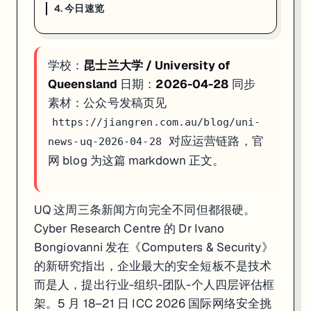
4. 今日速览
4. 今日速览
01 · 网络安全治理
:UQ Cyber Research Centre 新
学校：
昆士兰大学 / University of
02 · ICC 2026 网络世界杯
:5 月 18–21 日黄金海岸 The Star
03 · ALSWH 30 周年
:5.7 万女性 / 4 代人 / 1200+ 论文 /
Queensland
日期：
2026-04-28
同步
素材：公众号发稿页见
如果你在看 UQ 的申请、奖学金或研究机会，这篇可以直接当作今天的
https://jiangren.com.au/blog/uni-
对应运营链路，官
news-uq-2026-04-28
网 blog 为这篇 markdown 正文。
UQ 这周三条新闻方向完全不同但都很硬。
Cyber Research Centre 的 Dr Ivano
Bongiovanni 发在《Computers & Security》
的新研究指出，企业最大的安全短板不是技术
而是人，提出行业-组织-团队-个人四层评估框
架。5 月 18–21 日 ICC 2026 国际网络安全挑