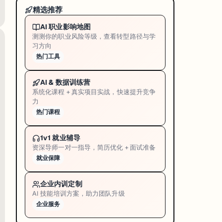
将 UQ 评为澳大利亚排名第一的大学。
精选推荐
排名层面，TIME（泰晤士报）已将 UQ 评为澳大利亚排名第一的大学。
AI 职业影响地图
写邮件时，提一句「UQ 在 XX 领域全球前 10」，显示做过背景调
测测你的职业风险等级，查看转型路径与学
习方向
签，配上多学科前 10 的具体数据，在解释「UQ 到底好在哪里」时，比泛
热门工具
AI & 数据训练营
系统化课程 + 真实项目实战，快速提升竞争
力
热门课程
Q 商业化累计 885 亿销售 + 135+ 企业；2026 年新设商业化基金提供早期种
1v1 就业辅导
资深导师一对一指导，简历优化 + 面试准备
就业保障
企业内训定制
AI 技能培训方案，助力团队升级
企业服务