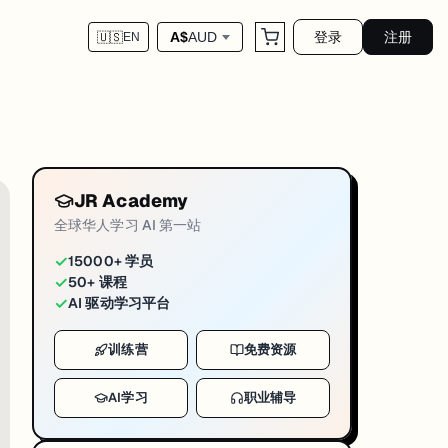
登录
注册
A$
AUD
🇺🇸
EN
对应运营链路，官网 blog 为这篇 markdow
uni-news-uq-2026-04-29
；建议昆州设立 2.2 亿 R&D 吸引基金；UQ 商业化累计带动全球销售逾
JR Academy
 2.40—6 澳元经济回报
。报告建议昆士兰州设立 2.2 亿澳元「研发吸引
全球华人学习 AI 第一站
核心结论是：每 1 澳元研究投资可带来 2.40—6 澳元的经济回报。这一数
✓
15000+ 学员
✓
50+ 课程
产生逾 26 亿澳元的经济效益。UQ 自身的商业化成绩已经很实在：累计带动全
✓
AI 驱动学习平台
础设施建设。而 2026 年新设的商业化基金，是想走「学术科研 + 
训练营
免费资源
AI学习
职业辅导