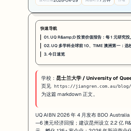
1
分钟
2026-04-29
发布日期
阅读时长
作者
一句话
：2026 年最新学科排名确认，
UQ 多个学科跻身全球前 10
，矿产
2026 年最新学科排名数据更新确认，UQ 多个学科跻身全球前 10
学科前 10 的实际使用场景，不止是选校时看看。对已经在 UQ 就
快速导航
对正在选校的学生，UQ 的核心优势在传统科研型学科（理工、农业、生命科学
01. UQ R&amp;D 投资价值报告：每 1 元研究
来源：
UQ News · 2026-03
02. UQ 多学科全球前 10、TIME 澳洲第一
3. 今日速览
3. 今日速览
01 · R&D 投资回报报告
：BDO Australia 报告确认每 1 元 R
02 · 多学科全球前 10
：矿产工程、农业、兽医等学科领跑全球；TIM
学校：
昆士兰大学 / University of Que
如果你在看 UQ 的申请、奖学金或研究机会，这篇可以直接当作今天的
页见
https://jiangren.com.au/blog
为这篇 markdown 正文。
UQ AIBN 2026 年 4 月发布 BDO Aust
—6 澳元经济回报；建议昆州设立 2.2 亿 
元、孵化 135+ 家企业；2026 年新