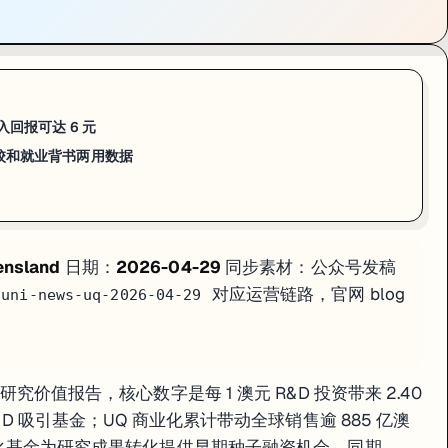
与采矿工程、农业与林业、兽医学等领域排名亮眼。TIME（泰晤士报）已
。具体表现突出的方向包括矿产与采矿工程、农业与林业、兽医学等。在综合
读或即将入读的学生，可以把所在学科的全球排位用在三个地方：一是给导师
、法学、商学），以及有完整产业化配套的研究院。TIME 澳洲第一这个标
投入回报可达 6 元
：选校和就业背书两用数据
&D 投资回报 2.40—6 元；2.2 亿 R&D 吸引基金提案撬动 26 亿效益；U
E 澳洲第一；选校背书 + 就业沟通 + 导师邮件三场景均可用
ensland
日期：
2026-04-29
同步素材：公众号发稿
速查版。
对应运营链路，官网 blog
/uni-news-uq-2026-04-29
ralia 研究价值报告，核心数字是每 1 澳元 R&D 投资带来 2.40
R&D 吸引基金；UQ 商业化累计带动全球销售逾 885 亿澳
设商业化基金为研究成果转化提供早期种子融资机会。同期，