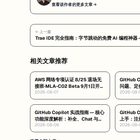
查看该作者的更多文章 →
← 上一篇
Trae IDE 完全指南：字节跳动的免费 AI 编程神器 
见问题 FAQ：隐私风险、定价真相与选型建议
相关文章推荐
AWS 网络专项认证 8/25 退场无
GitHub
接班·MLA-C02 Beta 9月1日开报
问题、定
2026-08-07
2026-08-
$75·GAIL 零基础 $99 稀缺证
GitHub Copilot 实战指南 — 核心
GitHub
功能深度解析：补全、Chat 与
上手：注册
2026-08-06
2026-08-
Agent Mode
程