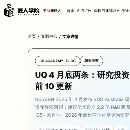
首页
AI 学习
课程与训练营
考证
学
AI
来匠人
学校：
昆士兰大学 / University of Queensland
日期：
2026-0
首页
资源中心
/
/
文章详情
UQ AIBN 2026 年 4 月发布 BDO Australia 研究价
01. UQ R&D 投资价值报告：每 1 元研究投入回报
职业洞察
JR ACADEMY · BLOG
一句话
：UQ 澳大利亚生物工程与纳米技术研究所（AIBN）2026 年 4 月发
UQ 4 月底两条：研究投资
UQ 澳大利亚生物工程与纳米技术研究所（AIBN）2026 年 4 月发布
前 10 更新
报告提出建议：昆士兰州设立 2.2 亿澳元「研发吸引基金（R&D Attr
对申请 UQ 理工科、生物工程、纳米技术、生命科学方向的学生，这篇
UQ AIBN 2026 年 4 月发布 BDO Austr
来源：
AIBN · UQ · 2026-04
澳元经济回报；建议昆州设立 2.2 亿 R&D 
135+ 家企业；2026 年新设商业化基金为研
02. UQ 多学科全球前 10、TIME 澳洲第一