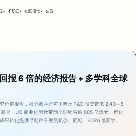
匠
求职匠
社区活动
会员
4-29
同步素材：公众号发稿页见
https://jiangren.com.au/blog/
值报告，核心数字是每 1 澳元 R&D 投资带来 2.40—6 澳元经济回报
可达 6 元
布 BDO Australia 研究价值报告，核心结论：
每 1 澳元研究投资可带来
回报 6 倍的经济报告 + 多学科全球
由 BDO Australia 撰写的研究价值报告。报告受昆士兰州政府委托，
action Fund）」，预测可撬动 6.6 亿澳元的配套投资，在未来十年
报告的意义是：昆士兰州政府在用真金白银和政策框架支持 UQ 的研究基
alia 研究价值报告，核心数字是每 1 澳元 R&D 投资带来 2.40—6
吸引基金；UQ 商业化累计带动全球销售逾 885 亿澳元、孵化
究成果转化提供早期种子融资机会。同期，2026 最新学...
：选校和就业背书两用数据