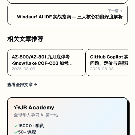
个 Agentic IDE
下一篇 →
Windsurf AI IDE 实战指南 — 三大核心功能深度解析
相关文章推荐
AZ-800/AZ-801 九月底停考
GitHub Copilot 实
·Snowflake COF-C03 加考
问题、定价与选型建
2026-08-09
2026-08-08
Cortex AI·AWS 十万免费 AI 席
8/4 开训
查看全部文章 →
JR Academy
全球华人学习 AI 第一站
✓
15000+ 学员
✓
50+ 课程