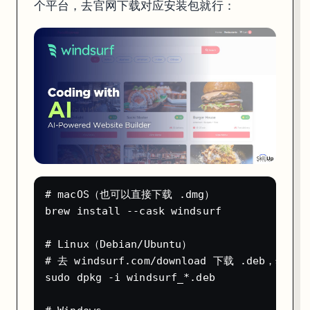
个平台，去官网下载对应安装包就行：
# macOS（也可以直接下载 .dmg）

brew install --cask windsurf

# Linux（Debian/Ubuntu）

# 去 windsurf.com/download 下载 .deb，然后：

sudo dpkg -i windsurf_*.deb

# Windows

安装后第一次启动，Windsurf 会问你要不要导入 VS Code 或 Cursor 
# macOS（也可以直接下载 .dmg）

注册与登录
brew install --cask windsurf

打开 Windsurf 后右侧会出现 Cascade 面板，点击登录。支持 Goo
# Linux（Debian/Ubuntu）

# 去 windsurf.com/download 下载 .deb，然后：

注册完成后你会获得：
sudo dpkg -i windsurf_*.deb

免费额度
说明
Tab 自动补全
无限量
，不消耗任何 credit