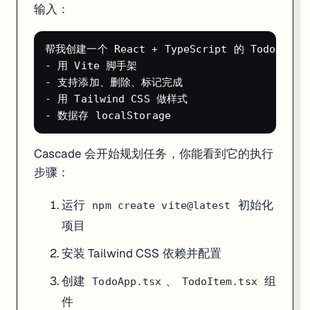
输入：
刚上手的时候建议关着 Turbo，等你熟悉 Cascade 的行为模式后再打
索引与 .windsurfignore
帮我创建一个 React + TypeScript 的 Todo 应用
- 用 Vite 脚手架

第一次打开大项目时，Windsurf 会做代码库索引（Indexing）。这
- 支持添加、删除、标记完成

在项目根目录创建
文件，排除不需要索引的目录：
.windsurfignore
- 用 Tailwind CSS 做样式

node_modules/

dist/

build/

.git/

Cascade 会开始规划任务，你能看到它的执行
*.lock

步骤：
coverage/

运行
初始化
这样能把索引文件数量减少 90% 以上，Cascade 响应也会更快。
npm create vite@latest
项目
一个实测数据：10 万行代码的 Next.js monorepo，不加
.windsurfign
安装 Tailwind CSS 依赖并配置
Memories：让 AI 记住你的习惯
创建
、
组
TodoApp.tsx
TodoItem.tsx
Windsurf 的 Memories 功能会在使用过程中学习你的编码偏好——比
件