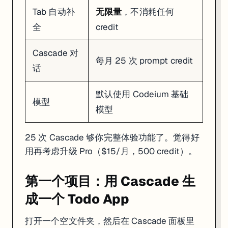
Tab 自动补
无限量
，不消耗任何
关键操作速查
全
credit
快捷键
作用
Cascade 对
打开 Cascade 面板
Ctrl/Cmd + L
每月 25 次 prompt credit
Inline Edit（选中代码后原地修改）
Ctrl/Cmd + I
话
接受 Supercomplete 补全建议
Tab
拒绝当前补全建议
Esc
默认使用 Codeium 基础
模型
命令面板（和 VS Code 一样）
Ctrl/Cmd + Shift + P
模型
快速修复（Quick Fix）
Ctrl/Cmd + .
Turbo 模式
25 次 Cascade 够你完整体验功能了。觉得好
用再考虑升级 Pro（$15/月，500 credit）。
Cascade 默认每一步都要你点 Accept。开启 Turbo 模式后，C
在 Cascade 面板顶部找到 Turbo 开关，或者在设置里搜索
：
turbo
第一个项目：用 Cascade 生
// settings.json

成一个 Todo App
{

  "windsurf.cascade.turboMode": true

打开一个空文件夹，然后在 Cascade 面板里