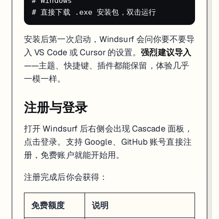
# Windows

Cascade 对话
每月 25 次 prompt credit
模型
默认使用 Codeium 基础模型
25 次 Cascade 够你完整体验功能了。觉得好用再考虑升级 Pro（$15/月，
安装后第一次启动，Windsurf 会问你要不要导
入 VS Code 或 Cursor 的设置。
强烈建议导入
第一个项目：用 Cascade 生成一个 Todo App
——主题、快捷键、插件都能保留，体验几乎
一模一样。
打开一个空文件夹，然后在 Cascade 面板里输入：
帮我创建一个 React + TypeScript 的 Todo 应用，要求：

- 用 Vite 脚手架

注册与登录
- 支持添加、删除、标记完成

- 用 Tailwind CSS 做样式

打开 Windsurf 后右侧会出现 Cascade 面板，
点击登录。支持 Google、GitHub 账号直接注
Cascade 会开始规划任务，你能看到它的执行步骤：
册，免费账户就能开始用。
运行
初始化项目
npm create vite@latest
安装 Tailwind CSS 依赖并配置
注册完成后你会获得：
创建
、
组件
TodoApp.tsx
TodoItem.tsx
编写 localStorage 读写逻辑
运行
启动开发服务器
npm run dev
免费额度
说明
整个过程大概 2-3 分钟。Cascade 每一步都会展示 diff 预览，你可以点 Ac