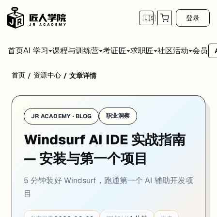
登录
🇺🇸
首页
会员
AI 学习
课程与训练营
考证匠
求职匠
社区活动
首页
资源中心
/
/
文章详情
下载安装
Windsurf 支持 macOS、Windows、Linux 三个平台，去官网下载对
职业洞察
JR ACADEMY · BLOG
Windsurf AI IDE 实战指南
— 安装与第一个项目
5 分钟装好 Windsurf，跑通第一个 AI 辅助开发项
目