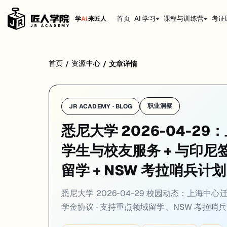
首页
AI 学习
课程与训练营
考证
学
AI
来匠人
学校：
悉尼大学 / University of Sydney
日期：
2026-04-29
同
首页
资源中心
/
/
文章详情
悉尼大学 2026-04-29 的重点消息是：上海中心迁入新址开幕 · 
01. 悉尼大学上海中心正式迁入新址开幕：扩大在华
职业洞察
JR ACADEMY · BLOG
一句话
：
悉尼大学
4 月 22 日宣布在中国大陆的办公中心正式迁入上
悉尼大学 2026-04-2
核心职能
：协助中国学生了解悉尼大学入学申请流程；为在读和毕业校
学生与校友服务 + 与印尼
战略选址
：上海是长三角教育资源最密集的核心城市，悉尼大学以此为
留学 + NSW 考拉哨兵计
对在校生
：悉尼大学海外校友网络现在有了
更强的中国本地支点
；在上海
来源：
University of Sydney News · 2026-04-22
悉尼大学 2026-04-29 校园动态：上海
02. USYD 与印尼签署赞助奖学金协议：赞助本
学金协议 · 支持重点领域留学、NSW 考拉哨