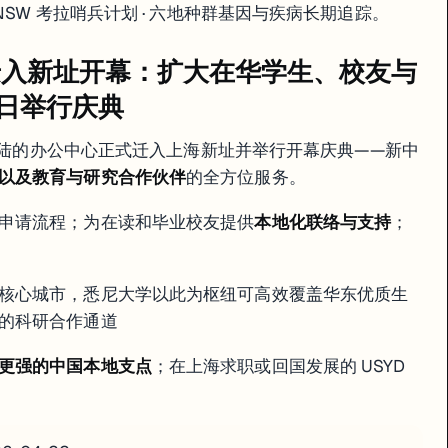
NSW 考拉哨兵计划 · 六地种群基因与疾病长期追踪。
与合作伙伴服务；对申请前咨询和在读回国对接都有帮助
盖本科和研究生；重点优先发展领域；东南亚多元化布局持续深化
U + WSU + Taronga 联合；考拉列为濒危物种后的核心保护科研
式迁入新址开幕：扩大在华学生、校友与
的速查版。
2 日举行庆典
国大陆的办公中心正式迁入上海新址并举行开幕庆典——新中
以及教育与研究合作伙伴
的全方位服务。
申请流程；为在读和毕业校友提供
本地化联络与支持
；
核心城市，悉尼大学以此为枢纽可高效覆盖华东优质生
的科研合作通道
更强的中国本地支点
；在上海求职或回国发展的 USYD