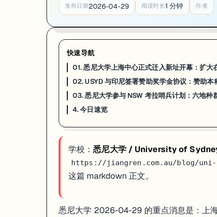
一句话
：
悉尼大学
4 月 15 日宣布与
印度尼西亚
正式签署「赞助学生奖学
1
分钟
2026-04-29
发布日期
阅读时长
作者
协议机制
：印尼政府或认定机构提供赞助资助，与悉尼大学的学术录取
战略背景
：印尼是全球最大留学生输出国之一；澳洲高校近年加速东南亚
快速导航
宏观影响
：这类双边奖学金协议陆续落地，意味着 USYD 将持续保持
高
01. 悉尼大学上海中心正式迁入新址开幕：扩大在
来源：
University of Sydney News · 2026-04-15
02. USYD 与印尼签署赞助奖学金协议：赞助本
03. 悉尼大学参与 NSW 考拉哨兵计划：六地种
03. 悉尼大学参与 NSW 考拉哨兵计划：六地种
4. 今日速览
一句话
：NSW 考拉哨兵计划（Koala Sentinel Program）是由
悉尼大学
研究目标
：通过统一数据标准横向比较 NSW 六地种群，理解为什么
合作网络
：核心合作方：NSW DCCEEW（州气候环境部）、Taronga 
学校：
悉尼大学 / University of Sydne
https://jiangren.com.au/blog/uni-
政策意义
：考拉 2022 年被正式列为
澳洲濒危物种
；哨兵计划的长期纵向
这篇 markdown 正文。
来源：
University of Sydney News · 2026-04-17
4. 今日速览
悉尼大学 2026-04-29 的重点消息是