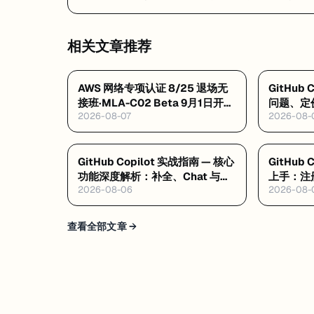
见问题 FAQ：隐私风险、定价真相与选型建议
相关文章推荐
AWS 网络专项认证 8/25 退场无
GitHub
接班·MLA-C02 Beta 9月1日开报
问题、定
2026-08-07
2026-08-
$75·GAIL 零基础 $99 稀缺证
GitHub Copilot 实战指南 — 核心
GitHub
功能深度解析：补全、Chat 与
上手：注册
2026-08-06
2026-08-
Agent Mode
程
查看全部文章 →