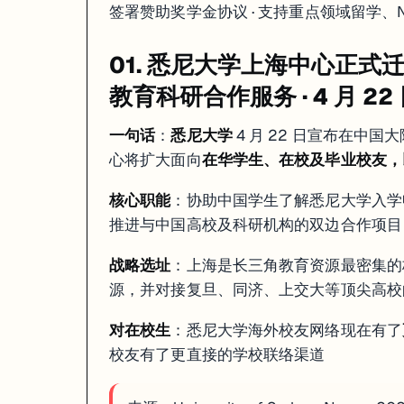
签署赞助奖学金协议 · 支持重点领域留学、
上海中心新址开幕
：4-22 正式迁入上海；扩大在华学生、校友
印尼赞助奖学金协议
：USYD 与印尼签署双边奖学金协议；覆
NSW 考拉哨兵计划
：六地种群基因 + 疾病长期追踪；USYD + AN
01. 悉尼大学上海中心正
如果你在看 USYD 的申请、奖学金或研究机会，这篇可以直接当作今天
教育科研合作服务 · 4 月 2
一句话
：
悉尼大学
4 月 22 日宣布在中
心将扩大面向
在华学生、在校及毕业校友，
核心职能
：协助中国学生了解悉尼大学入学
推进与中国高校及科研机构的双边合作项目
战略选址
：上海是长三角教育资源最密集的
源，并对接复旦、同济、上交大等顶尖高校
对在校生
：悉尼大学海外校友网络现在有了
校友有了更直接的学校联络渠道