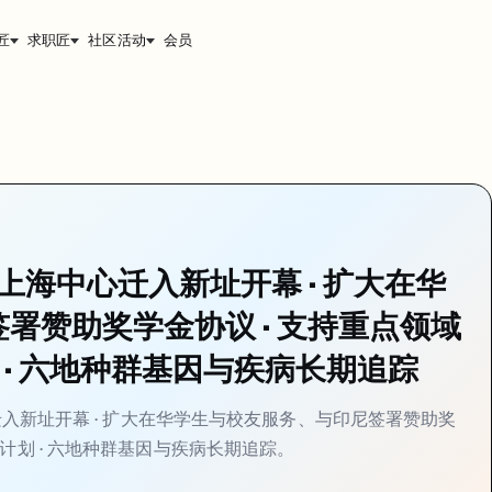
匠
求职匠
社区活动
会员
步素材：公众号发稿页见
https://jiangren.com.au/blog/uni-ne
扩大在华学生与校友服务、与印尼签署赞助奖学金协议 · 支持重点领域留学、N
学生、校友与教育科研合作服务 · 4 月 22 日
海新址并举行开幕庆典——新中心将扩大面向
在华学生、在校及毕业校友，
9：上海中心迁入新址开幕 · 扩大在华
友提供
本地化联络与支持
；推进与中国高校及科研机构的双边合作项目
签署赞助奖学金协议 · 支持重点领域
枢纽可高效覆盖华东优质生源，并对接复旦、同济、上交大等顶尖高校的
划 · 六地种群基因与疾病长期追踪
求职或回国发展的 USYD 校友有了更直接的学校联络渠道
中心迁入新址开幕 · 扩大在华学生与校友服务、与印尼签署赞助奖
科与研究生赴澳就读 · 覆盖优先发展领域 · 深化
兵计划 · 六地种群基因与疾病长期追踪。