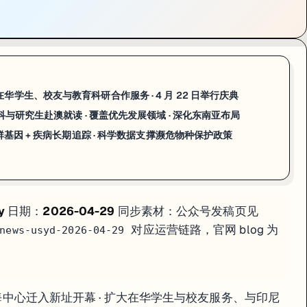
金协议」，支持印尼学生通过奖学金渠道完成悉尼大学本科和研究生课
通道打通——相当于两国共同为重点方向留学开辟
政策背书的绿色通道
布局，USYD 此举是系列动作之一，旨在巩固在印尼招生市场的领先地
多元化的国际学生生态
——不同文化背景同学共处对校园体验和职业人脉
华学生、校友与教育科研合作服务 · 4 月 22 日举行庆典
科与研究生赴澳就读 · 覆盖优先发展领域 · 深化东南亚布局
群基因 + 疾病长期追踪 · 科学数据支撑濒危物种
群基因 + 疾病长期追踪 · 科学数据支撑濒危物种保护政策
等多家机构联合参与的长期科学研究，在 NSW 六个考拉种群点系统性追
有些考拉种群在壮大而另一些在萎缩——这是制定有效保护政策的科学基础
保护学会、
悉尼大学、澳洲国立大学（ANU）、西悉尼大学（WSU）
；多
y
日期：
2026-04-29
同步素材：公众号发稿页见
对应运营链路，官网 blog 为
news-usyd-2026-04-29
数据是 NSW 州政府制定栖息地保护法规、土地利用政策的核心科学依
：上海中心迁入新址开幕 · 扩大在华学生与校友服务、与印尼