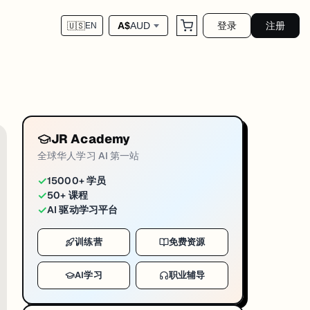
登录
注册
A$
AUD
🇺🇸
EN
对应运营链路，官网 blog 为这篇 markdown 
ws-usyd-2026-04-29
SW 考拉哨兵计划 · 六地种群基因与疾病长期追踪。
举行庆典
JR Academy
以及教育与研究合作伙伴
的全方位服务。
全球华人学习 AI 第一站
✓
15000+ 学员
✓
50+ 课程
科研合作通道
✓
AI 驱动学习平台
训练营
免费资源
AI学习
职业辅导
东南亚布局