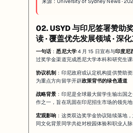
来源：
University of Sydney News · 2
02. USYD 与印尼签署
读 · 覆盖优先发展领域 · 
一句话
：
悉尼大学
4 月 15 日宣布与
印度尼
过奖学金渠道完成悉尼大学本科和研究生课
协议机制
：印尼政府或认定机构提供赞助资
为重点方向留学开辟
政策背书的绿色通道
战略背景
：印尼是全球最大留学生输出国之
作之一，旨在巩固在印尼招生市场的领先地
宏观影响
：这类双边奖学金协议陆续落地，意
同文化背景同学共处对校园体验和职业人脉