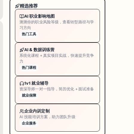
程，重点覆盖两国认定的
优先发展领域
。
精选推荐
AI 职业影响地图
位
测测你的职业风险等级，查看转型路径与学
习方向
都是加分项
热门工具
AI & 数据训练营
保护政策
系统化课程 + 真实项目实战，快速提升竞争
力
热门课程
踪
遗传、疾病、栖息地和迁徙数据
，助力理解考拉种群分化趋势背后的科
1v1 就业辅导
资深导师一对一指导，简历优化 + 面试准备
机构联合意味着数据可信度和研究规模都更高
就业保障
据
企业内训定制
AI 技能培训方案，助力团队升级
企业服务