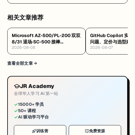
条龙 — Replit Agent 是什么：浏览器里让 AI 自动写
代码、测试、部署的云端平台
相关文章推荐
Microsoft AZ-500/PL-200 双双
GitHub Copilot 实
8/31 退场·SC-500 接棒
问题、定价与选型建
2026-08-08
2026-08-07
·Databricks GenAI 工程认证解析
·Google GEAR 免费 AI 课
查看全部文章 →
JR Academy
全球华人学习 AI 第一站
✓
15000+ 学员
✓
50+ 课程
✓
AI 驱动学习平台
训练营
免费资源