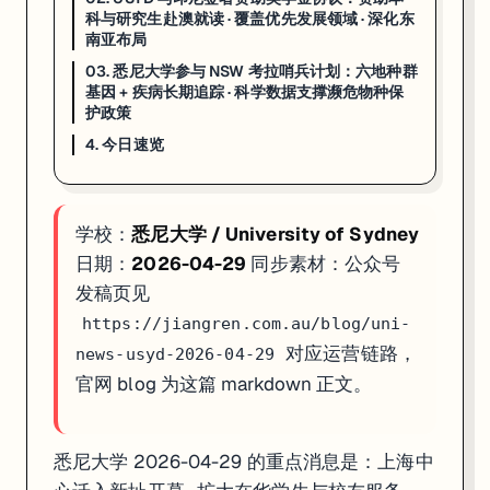
科与研究生赴澳就读 · 覆盖优先发展领域 · 深化东
4. 今日速览
南亚布局
03. 悉尼大学参与 NSW 考拉哨兵计划：六地种群
上海中心新址开幕
：4-22 正式迁入上海；扩大在华学生、校友
基因 + 疾病长期追踪 · 科学数据支撑濒危物种保
印尼赞助奖学金协议
：USYD 与印尼签署双边奖学金协议；覆
护政策
NSW 考拉哨兵计划
：六地种群基因 + 疾病长期追踪；USYD + AN
4. 今日速览
如果你在看 USYD 的申请、奖学金或研究机会，这篇可以直接当作今天
学校：
悉尼大学 / University of Sydney
日期：
2026-04-29
同步素材：公众号
发稿页见
https://jiangren.com.au/blog/uni-
对应运营链路，
news-usyd-2026-04-29
官网 blog 为这篇 markdown 正文。
悉尼大学 2026-04-29 的重点消息是：上海中