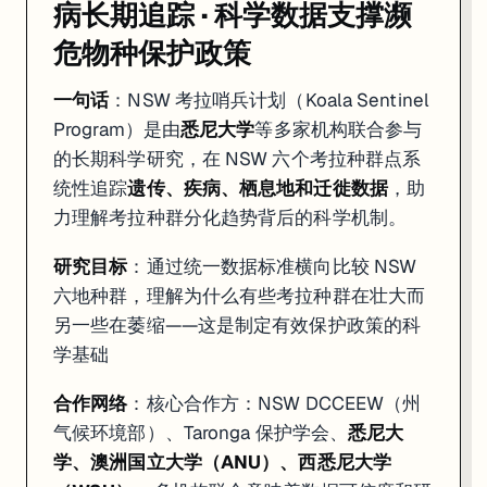
病长期追踪 · 科学数据支撑濒
危物种保护政策
一句话
：NSW 考拉哨兵计划（Koala Sentinel
Program）是由
悉尼大学
等多家机构联合参与
的长期科学研究，在 NSW 六个考拉种群点系
统性追踪
遗传、疾病、栖息地和迁徙数据
，助
力理解考拉种群分化趋势背后的科学机制。
研究目标
：通过统一数据标准横向比较 NSW
六地种群，理解为什么有些考拉种群在壮大而
另一些在萎缩——这是制定有效保护政策的科
学基础
合作网络
：核心合作方：NSW DCCEEW（州
气候环境部）、Taronga 保护学会、
悉尼大
学、澳洲国立大学（ANU）、西悉尼大学