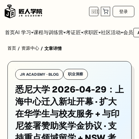
登录
🇺🇸
首页
会员
AI 学习
课程与训练营
考证匠
求职匠
社区活动
首页
资源中心
/
/
文章详情
学校：
悉尼大学 / University of Sydney
日期：
2026-04-29
同
悉尼大学 2026-04-29 的重点消息是：上海中心迁入新址开幕 · 
01. 悉尼大学上海中心正式迁入新址开幕：扩大在华
职业洞察
JR ACADEMY · BLOG
悉尼大学 2026-04-29：上
一句话
：
悉尼大学
4 月 22 日宣布在中国大陆的办公中心正式迁入上
核心职能
：协助中国学生了解悉尼大学入学申请流程；为在读和毕业校
海中心迁入新址开幕 · 扩大
战略选址
：上海是长三角教育资源最密集的核心城市，悉尼大学以此为
在华学生与校友服务 + 与印
对在校生
：悉尼大学海外校友网络现在有了
更强的中国本地支点
；在上海
尼签署赞助奖学金协议 · 支
来源：
University of Sydney News · 2026-04-22
持重点领域留学 + NSW 考