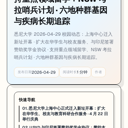
02. USYD 与印尼签署赞助奖学金协议：赞助本
拉哨兵计划 · 六地种群基因
一句话
：
悉尼大学
4 月 15 日宣布与
印度尼西亚
正式签署「赞助学生奖学
与疾病长期追踪
协议机制
：印尼政府或认定机构提供赞助资助，与悉尼大学的学术录取
悉尼大学 2026-04-29 校园动态：上海中心迁入
战略背景
：印尼是全球最大留学生输出国之一；澳洲高校近年加速东南亚
新址开幕 · 扩大在华学生与校友服务、与印尼签署
宏观影响
：这类双边奖学金协议陆续落地，意味着 USYD 将持续保持
高
赞助奖学金协议 · 支持重点领域留学、NSW 考拉
哨兵计划 · 六地种群基因与疾病长期追踪。
来源：
University of Sydney News · 2026-04-15
03. 悉尼大学参与 NSW 考拉哨兵计划：六地种
1
分钟
2026-04-29
发布日期
阅读时长
作者
一句话
：NSW 考拉哨兵计划（Koala Sentinel Program）是由
悉尼大学
研究目标
：通过统一数据标准横向比较 NSW 六地种群，理解为什么
快速导航
合作网络
：核心合作方：NSW DCCEEW（州气候环境部）、Taronga 
01. 悉尼大学上海中心正式迁入新址开幕：扩大
在华学生、校友与教育科研合作服务 · 4 月 22 日
政策意义
：考拉 2022 年被正式列为
澳洲濒危物种
；哨兵计划的长期纵向
举行庆典
来源：
University of Sydney News · 2026-04-17
02. USYD 与印尼签署赞助奖学金协议：赞助本