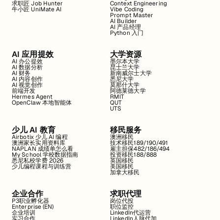
求职匠 Job Hunter
Context Engineering
牛小匠 UniMate AI
Vibe Coding
Prompt Master
AI Builder
AI 产品经理
Python 入门
AI 应用提效
大学资源
AI 办公提效
墨尔本大学
AI 数据分析
昆士兰大学
AI 财务
新南威尔士大学
AI 内容创作
悉尼大学
AI 视觉创作
莫那什大学
前端开发
阿德莱德大学
Hermes Agent
RMIT
OpenClaw 本地智能体
QUT
UTS
少儿 AI 教育
移民服务
Airbotix 少儿 AI 编程
澳洲移民
澳洲家长实用资料库
技术移民189/190/491
NAPLAN 成绩单怎么看
雇主担保482/186/494
My School 学校数据指南
投资移民188/888
悉尼私校学费 2026
英国移民
少儿编程课程与训练营
美国移民
加拿大移民
企业合作
求职代理
P3职业孵化器
岗位代投
Enterprise (EN)
职位监控
企业培训
LinkedIn代运营
实习合作
LinkedIn人脉代加