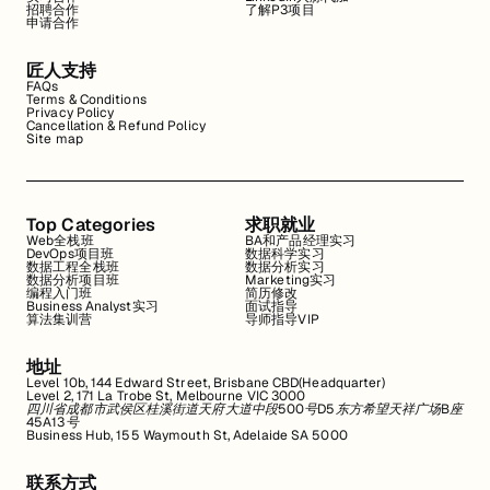
招聘合作
了解P3项目
申请合作
匠人支持
FAQs
Terms & Conditions
Privacy Policy
Cancellation & Refund Policy
Site map
Top Categories
求职就业
Web全栈班
BA和产品经理实习
DevOps项目班
数据科学实习
数据工程全栈班
数据分析实习
数据分析项目班
Marketing实习
编程入门班
简历修改
Business Analyst实习
面试指导
算法集训营
导师指导VIP
地址
Level 10b, 144 Edward Street, Brisbane CBD(Headquarter)
Level 2, 171 La Trobe St, Melbourne VIC 3000
四川省成都市武侯区桂溪街道天府大道中段500号D5东方希望天祥广场B座
45A13号
Business Hub, 155 Waymouth St, Adelaide SA 5000
联系方式