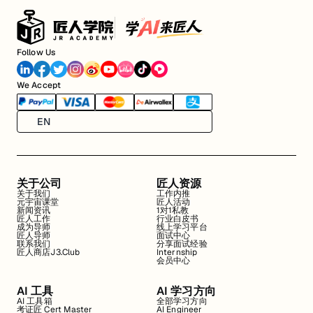
Follow Us
We Accept
EN
关于公司
匠人资源
关于我们
工作内推
元宇宙课堂
匠人活动
新闻资讯
1对1私教
匠人工作
行业白皮书
成为导师
线上学习平台
匠人导师
面试中心
联系我们
分享面试经验
匠人商店J3.Club
Internship
会员中心
AI 工具
AI 学习方向
AI 工具箱
全部学习方向
考证匠 Cert Master
AI Engineer