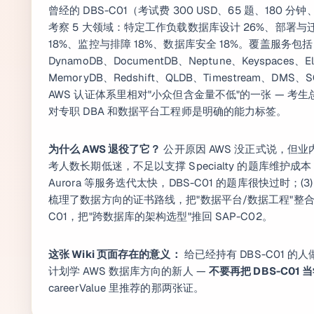
曾经的 DBS-C01（考试费 300 USD、65 题、180 分钟
考察 5 大领域：特定工作负载数据库设计 26%、部署与
18%、监控与排障 18%、数据库安全 18%。覆盖服务包括 R
DynamoDB、DocumentDB、Neptune、Keyspaces、El
MemoryDB、Redshift、QLDB、Timestream、DM
AWS 认证体系里相对"小众但含金量不低"的一张 — 考生
对专职 DBA 和数据平台工程师是明确的能力标签。
为什么 AWS 退役了它？
公开原因 AWS 没正式说，但业内
考人数长期低迷，不足以支撑 Specialty 的题库维护成本；(
Aurora 等服务迭代太快，DBS-C01 的题库很快过时；(3) 
梳理了数据方向的证书路线，把"数据平台/数据工程"整合到
C01，把"跨数据库的架构选型"推回 SAP-C02。
这张 Wiki 页面存在的意义：
给已经持有 DBS-C01 
计划学 AWS 数据库方向的新人 —
不要再把 DBS-C01
careerValue 里推荐的那两张证。