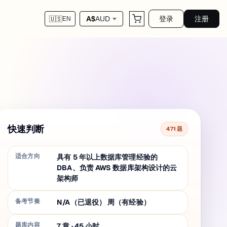
登录
注册
A$
AUD
🇺🇸
EN
快速判断
471 题
适合方向
具有 5 年以上数据库管理经验的
DBA、负责 AWS 数据库架构设计的云
架构师
备考节奏
N/A（已退役） 周（有经验）
题库内容
7
章
·
45
小时