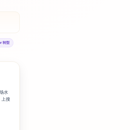
er 转型
市场水
n 上搜