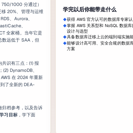
、750/1000 分通过）
学完以后你能带走什么
迁移 20%、管理与运维
DS、Aurora、
获得 AWS 官方认可的数据库专家
astiCache、
掌握 AWS 关系型和 NoSQL 数据
设计与选型
S、SCT 全家桶。当年它是
具备数据库迁移上云的端到端实施
总数远低于 SAA，但
能够设计高可用、安全合规的数据
方案
共识有三点：(1) 报
2) DynamoDB、
AWS 在 2024 年重新
了全新的 DEA-
的人做归档参考，以及告诉
 当学习目标
，学下面