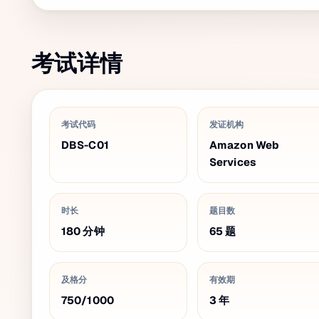
考试详情
考试代码
发证机构
DBS-C01
Amazon Web
Services
时长
题目数
180
分钟
65
题
及格分
有效期
750
/
1000
3
年