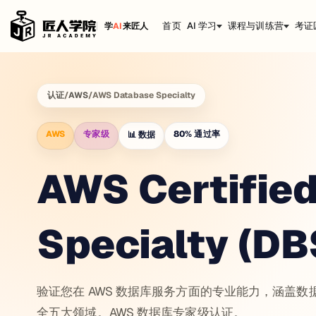
首页
AI 学习
课程与训练营
考证
学
AI
来匠人
认证
/
AWS
/
AWS Database Specialty
AWS
专家级
80
%
通过率
📊
数据
AWS Certified
Specialty (DB
验证您在 AWS 数据库服务方面的专业能力，涵盖
全五大领域。AWS 数据库专家级认证。