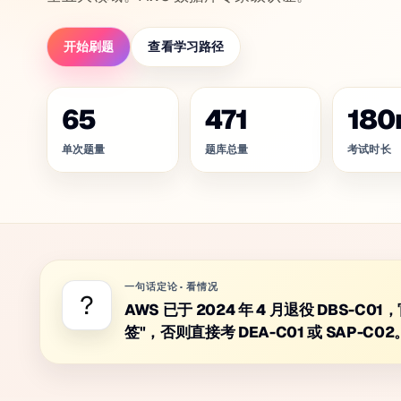
开始刷题
查看学习路径
65
471
180
单次题量
题库总量
考试时长
一句话定论
·
看情况
?
AWS 已于 2024 年 4 月退役 DBS-
签"，否则直接考 DEA-C01 或 SAP-C02