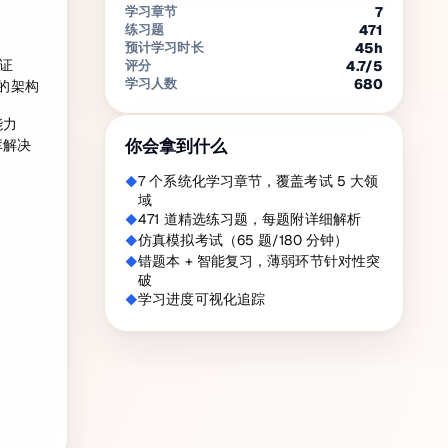
学习章节
7
练习题
471
预计学习时长
45
h
认证
评分
4.7
/5
学习人数
680
库的架构
能力
你会拿到什么
库解决
7 个系统化学习章节，覆盖考试 5 大领
域
471 道精选练习题，每题附详细解析
仿真模拟考试（65 题/180 分钟）
错题本 + 智能复习，薄弱环节针对性突
破
学习进度可视化追踪