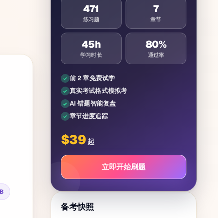
471
7
练习题
章节
45
h
80%
学习时长
通过率
前 2 章免费试学
真实考试格式模拟考
AI 错题智能复盘
章节进度追踪
$
39
起
立即开始刷题
DB
备考快照