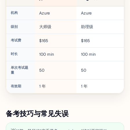
机构
Azure
Azure
A
大师级
助理级
基
级别
考试费
$165
$165
$7
时长
100
min
100
min
90
单次考试题
50
50
65
量
1
年
1
年
3
有效期
备考技巧与常见失误