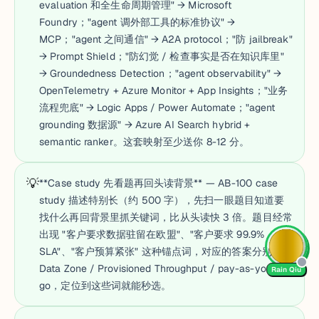
evaluation 和全生命周期管理" → Microsoft
Foundry；"agent 调外部工具的标准协议" →
MCP；"agent 之间通信" → A2A protocol；"防 jailbreak"
→ Prompt Shield；"防幻觉 / 检查事实是否在知识库里"
→ Groundedness Detection；"agent observability" →
OpenTelemetry + Azure Monitor + App Insights；"业务
流程兜底" → Logic Apps / Power Automate；"agent
grounding 数据源" → Azure AI Search hybrid +
semantic ranker。这套映射至少送你 8-12 分。
💡
**Case study 先看题再回头读背景** — AB-100 case
study 描述特别长（约 500 字），先扫一眼题目知道要
找什么再回背景里抓关键词，比从头读快 3 倍。题目经常
出现 "客户要求数据驻留在欧盟"、"客户要求 99.9%
SLA"、"客户预算紧张" 这种锚点词，对应的答案分别是
Data Zone / Provisioned Throughput / pay-as-you-
Rain Qiu
go，定位到这些词就能秒选。