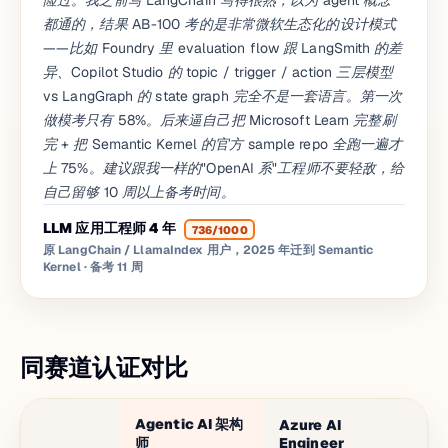
险过。我之前写 LangChain 写得很熟，以为 agent 概念
都通的，结果 AB-100 考的是非常微软生态化的设计模式
——比如 Foundry 里 evaluation flow 跟 LangSmith 的差
异、Copilot Studio 的 topic / trigger / action 三层模型
vs LangGraph 的 state graph 完全不是一套语言。第一次
做模考只有 58%。后来逼自己把 Microsoft Learn 完整刷
完 + 把 Semantic Kernel 的官方 sample repo 全跑一遍才
上 75%。建议跟我一样的"OpenAI 系"工程师不要轻敌，给
自己留够 10 周以上备考时间。
LLM 应用工程师 4 年
736/1000
原 LangChain / LlamaIndex 用户，2025 年迁到 Semantic
Kernel
· 备考 11 周
同赛道认证对比
Agentic AI 架构
Azure AI
AW
师
Engineer
Pr