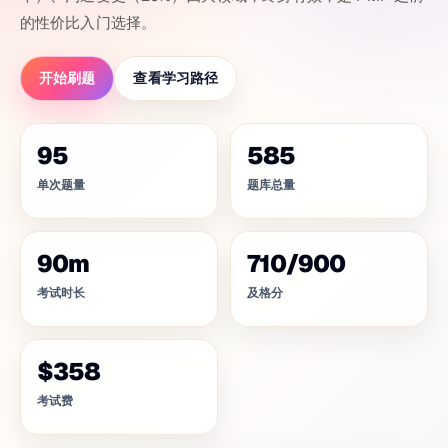
的性价比入门选择。
开始刷题
查看学习路径
95
585
单次题量
题库总量
90
m
710
/
900
考试时长
及格分
$358
考试费