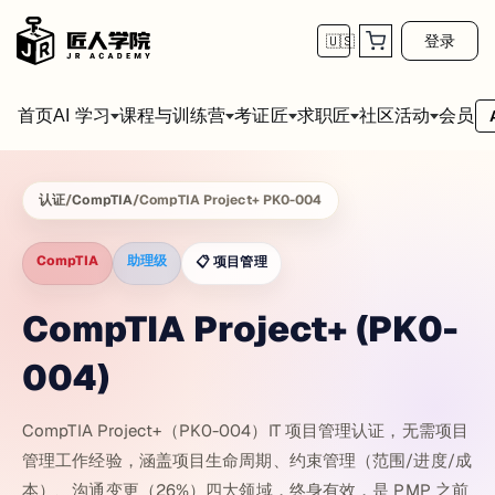
登录
🇺🇸
首页
会员
AI 学习
课程与训练营
考证匠
求职匠
社区活动
认证
/
CompTIA
/
CompTIA Project+ PK0-004
CompTIA
助理级
📋
项目管理
CompTIA Project+ (PK0-
004)
CompTIA Project+（PK0-004）IT 项目管理认证，无需项目
管理工作经验，涵盖项目生命周期、约束管理（范围/进度/成
本）、沟通变更（26%）四大领域，终身有效，是 PMP 之前