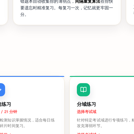
错题本自动收集你的薄弱点，
间隔重复算法
在你快
要遗忘时精准复习。每复习一次，记忆就更牢固一
分。
速练习
分域练习
 / 21 分钟
选择考试域
检测知识掌握情况，适合每日练
针对特定考试域进行专项练习，
碎片时间复习。
攻克薄弱环节。