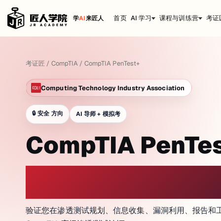
首页
AI 学习
课程与训练营
考证
学
AI
来匠人
考证匠
/
CompTIA
/
CompTIA PenTest+
Computing Technology Industry Association
🔒
安全 方向
AI 导师 + 模拟考
CompTIA PenTe
在网络实验室氛围中练习
验证您在渗透测试规划、信息收集、漏洞利用、报告和