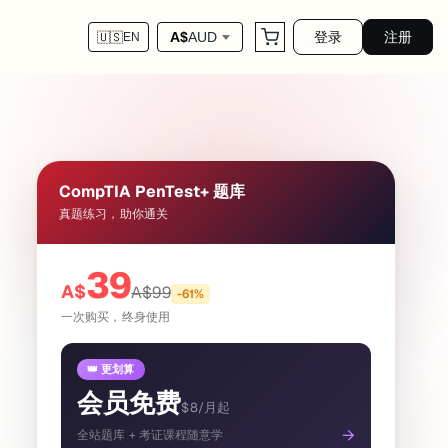
登录
注册
A$
AUD
🇺🇸
EN
CompTIA PenTest+ 题库
真题练习，助你通关
39
A$
A$
99
-
61
%
一次购买，终身使用
👑 更划算
会员免费
$8/月起
→
全站题库 + 考证课程随意学