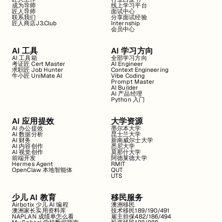
成为导师
线上学习平台
匠人导师
面试中心
联系我们
分享面试经验
匠人商店J3.Club
Internship
会员中心
AI 工具
AI 学习方向
AI 工具箱
全部学习方向
考证匠 Cert Master
AI Engineer
求职匠 Job Hunter
Context Engineering
牛小匠 UniMate AI
Vibe Coding
Prompt Master
AI Builder
AI 产品经理
Python 入门
AI 应用提效
大学资源
AI 办公提效
墨尔本大学
AI 数据分析
昆士兰大学
AI 财务
新南威尔士大学
AI 内容创作
悉尼大学
AI 视觉创作
莫那什大学
前端开发
阿德莱德大学
Hermes Agent
RMIT
OpenClaw 本地智能体
QUT
UTS
少儿 AI 教育
移民服务
Airbotix 少儿 AI 编程
澳洲移民
澳洲家长实用资料库
技术移民189/190/491
NAPLAN 成绩单怎么看
雇主担保482/186/494