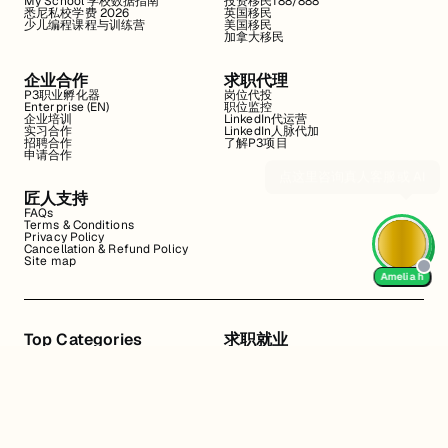
My School 学校数据指南
投资移民188/888
悉尼私校学费 2026
英国移民
少儿编程课程与训练营
美国移民
加拿大移民
企业合作
求职代理
P3职业孵化器
岗位代投
Enterprise (EN)
职位监控
企业培训
LinkedIn代运营
实习合作
LinkedIn人脉代加
招聘合作
了解P3项目
申请合作
匠人支持
FAQs
Terms & Conditions
Privacy Policy
Cancellation & Refund Policy
Site map
Amelia h
Top Categories
求职就业
Web全栈班
BA和产品经理实习
DevOps项目班
数据科学实习
数据工程全栈班
数据分析实习
数据分析项目班
Marketing实习
编程入门班
简历修改
Business Analyst实习
面试指导
算法集训营
导师指导VIP