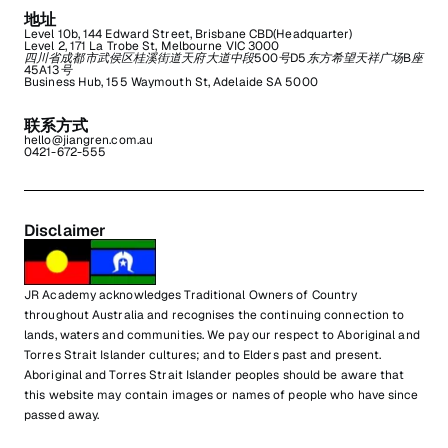
地址
Level 10b, 144 Edward Street, Brisbane CBD(Headquarter)
Level 2, 171 La Trobe St, Melbourne VIC 3000
四川省成都市武侯区桂溪街道天府大道中段500号D5东方希望天祥广场B座
45A13号
Business Hub, 155 Waymouth St, Adelaide SA 5000
联系方式
hello@jiangren.com.au
0421-672-555
Disclaimer
JR Academy acknowledges Traditional Owners of Country
throughout Australia and recognises the continuing connection to
lands, waters and communities. We pay our respect to Aboriginal and
Torres Strait Islander cultures; and to Elders past and present.
Aboriginal and Torres Strait Islander peoples should be aware that
this website may contain images or names of people who have since
passed away.