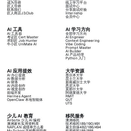
成为导师
线上学习平台
匠人导师
面试中心
联系我们
分享面试经验
匠人商店J3.Club
Internship
会员中心
AI 工具
AI 学习方向
AI 工具箱
全部学习方向
考证匠 Cert Master
AI Engineer
求职匠 Job Hunter
Context Engineering
牛小匠 UniMate AI
Vibe Coding
Prompt Master
AI Builder
AI 产品经理
Python 入门
AI 应用提效
大学资源
AI 办公提效
墨尔本大学
AI 数据分析
昆士兰大学
AI 财务
新南威尔士大学
AI 内容创作
悉尼大学
AI 视觉创作
莫那什大学
前端开发
阿德莱德大学
Hermes Agent
RMIT
OpenClaw 本地智能体
QUT
UTS
少儿 AI 教育
移民服务
Airbotix 少儿 AI 编程
澳洲移民
澳洲家长实用资料库
技术移民189/190/491
NAPLAN 成绩单怎么看
雇主担保482/186/494
My School 学校数据指南
投资移民188/888