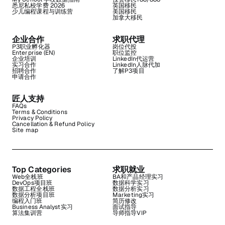
悉尼私校学费 2026
英国移民
少儿编程课程与训练营
美国移民
加拿大移民
企业合作
求职代理
P3职业孵化器
岗位代投
Enterprise (EN)
职位监控
企业培训
LinkedIn代运营
实习合作
LinkedIn人脉代加
招聘合作
了解P3项目
申请合作
匠人支持
FAQs
Terms & Conditions
Privacy Policy
Cancellation & Refund Policy
Site map
Top Categories
求职就业
Web全栈班
BA和产品经理实习
DevOps项目班
数据科学实习
数据工程全栈班
数据分析实习
数据分析项目班
Marketing实习
编程入门班
简历修改
Business Analyst实习
面试指导
算法集训营
导师指导VIP