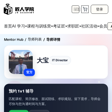
登录
🇺🇸
首页
会员
AI 学习
课程与训练营
考证匠
求职匠
社区活动
导师列表
Mentor Hub
/
/
导师详情
大宝
IT Director
官方
预约 1v1 辅导
匹配课程、简历修改、面试陪练、求职规划。留下需求，导师会
尽快与您沟通时间与方案。