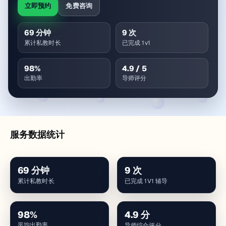
立即预约
免费咨询
69
分钟
9
次
累计私教时长
已完成 1v1
98
%
4.9
/ 5
出勤率
导师评分
服务数据统计
69
分钟
9
次
累计私教时长
已完成 1V1 辅导
98
%
4.9
分
平均出勤率
导师综合评分